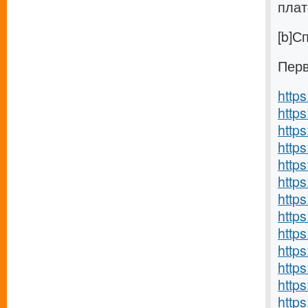
плат
[b]С
Перв
http
https
https
https
http
https
http
https
http
http
https
http
https