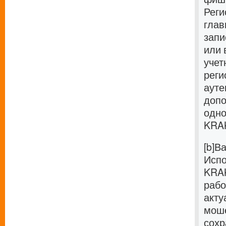
Реги
глав
запи
или 
учет
реги
ауте
допо
одно
KRAK
[b]В
Испо
KRAK
рабо
акту
моше
сохр