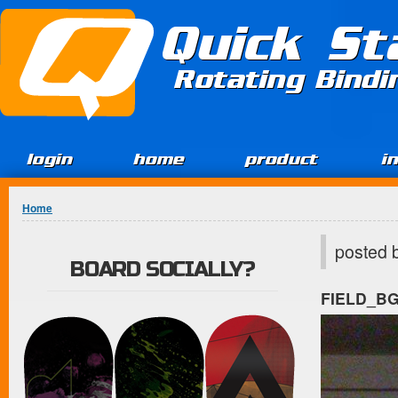
Jump to Content
Quick St
Rotating Bind
login
home
product
i
You are here
Home
posted 
BOARD SOCIALLY?
FIELD_B