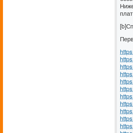
Ниже
плат
[b]С
Перв
http
https
https
https
http
https
http
https
http
http
https