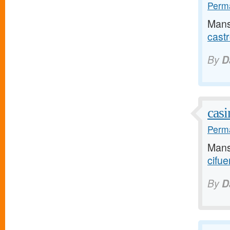
Perma
Mans
cast
By
D
casi
Perma
Mans
cifu
By
D