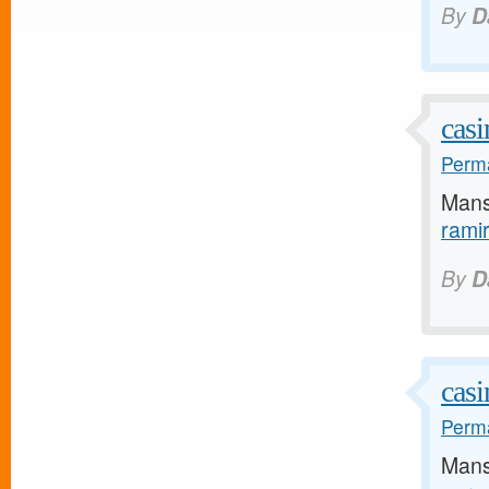
By
D
casi
Perma
Mans
rami
By
D
casi
Perma
Mans