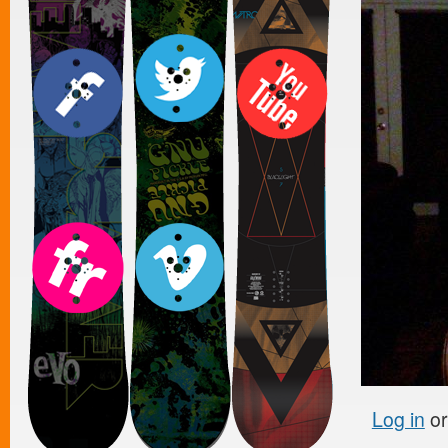
Log in
o