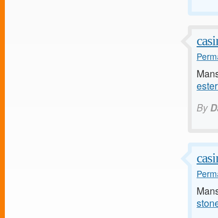
casi
Perma
Mans
este
By
D
casi
Perma
Mans
ston