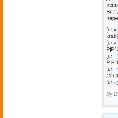
испо
Всег
пере
[url=
krab[
[url=
РјР°
[url=
Р·Р°
[url=
СЃСЃ
[url=
By
D