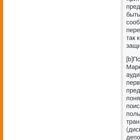
пред
быть
сооб
пере
так 
защ
[b]П
Марк
ауди
перв
пред
поня
поис
поль
тран
(дис
депо