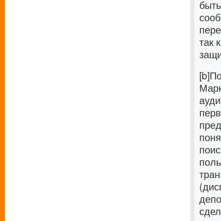
быть
сооб
пере
так 
защ
[b]П
Марк
ауди
перв
пред
поня
поис
поль
тран
(дис
депо
сдел