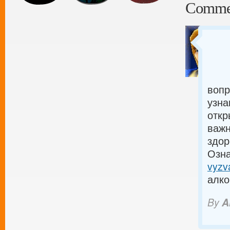
Comme
вопр
узна
откр
важн
здор
Озна
vyzv
алко
By
A