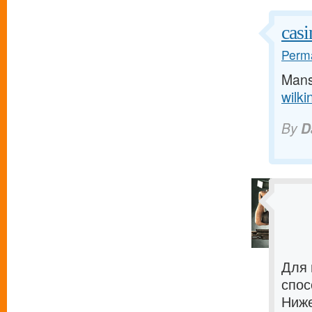
casi
Perma
Mans
wilk
By
D
Для 
спос
Ниже