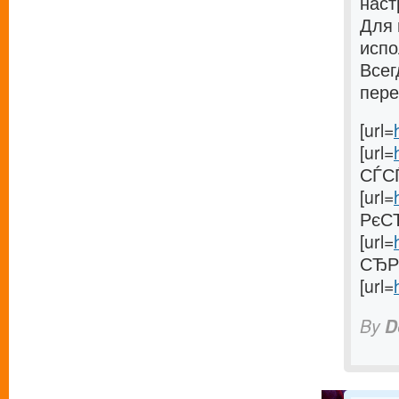
наст
Для 
испо
Всег
пере
[url=
[url=
СЃСЃ
[url=
РєСЂ
[url=
СЂР°
[url=
By
D