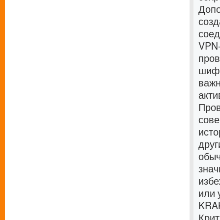
Допо
созд
соед
VPN-
пров
шифр
важн
акти
Пров
сове
исто
друг
обыч
знач
избе
или 
KRAK
Крит