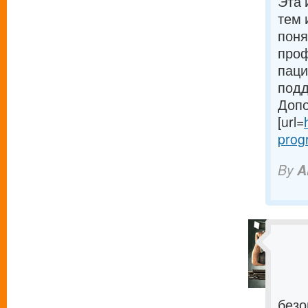
Эта 
тем 
поня
проф
паци
подд
Допо
[url=
prog
By
A
безо