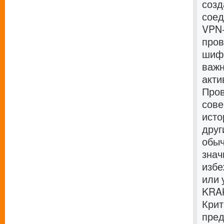
созд
соед
VPN-
пров
шифр
важн
акти
Пров
сове
исто
друг
обыч
знач
избе
или 
KRAK
Крит
пред