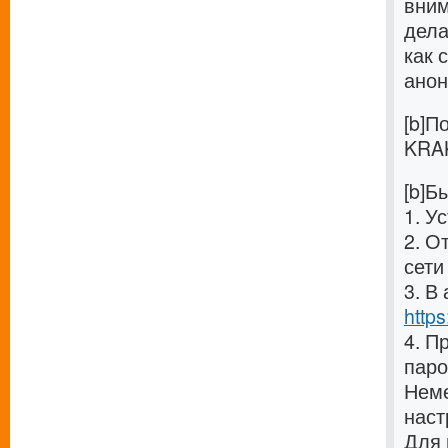
вним
дела
как 
анон
[b]П
KRAK
[b]Б
1. У
2. О
сети 
3. В
http
4. П
паро
Неме
наст
Для 