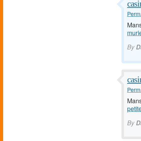
casi
Perma
Mans
muri
By
D
casi
Perma
Mans
petit
By
D