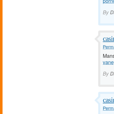
porn
By
D
casi
Perma
Mans
vane
By
D
casi
Perma