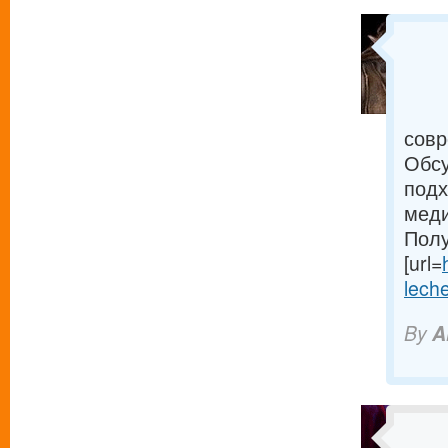
совр
Обсу
подх
меди
Полу
[url=
leche
By
A