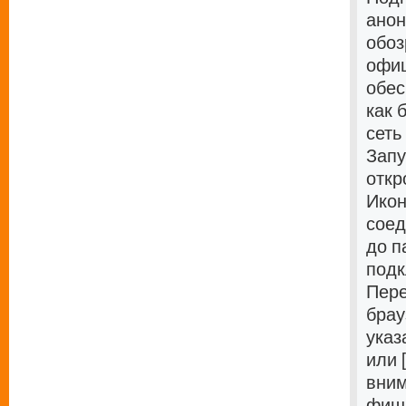
анон
обоз
офиц
обес
как 
сеть
Запу
откр
Икон
соед
до п
подк
Пере
брау
указ
или [
вним
фиши