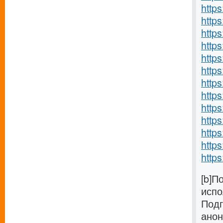
http
https
http
https
http
http
http
http
http
https
https
https
https
[b]П
испо
Подг
анон