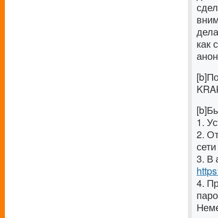
сдел
вним
дела
как 
анон
[b]П
KRAK
[b]Б
1. У
2. О
сети 
3. В
https
4. П
паро
Неме