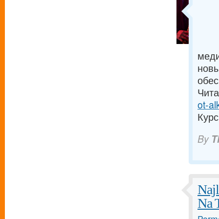
меди
новы
обес
Чита
ot-a
Курск
By
T
Naj
Na 
Perma