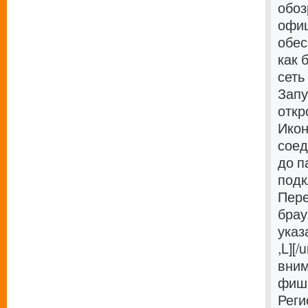
обоз
офиц
обес
как 
сеть
Запу
откр
Икон
соед
до п
подк
Пере
брау
указ
,L][/u
вним
фиши
Реги