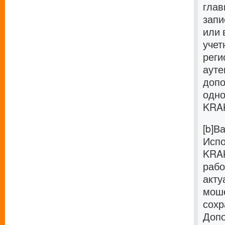
глав
запи
или 
учет
реги
ауте
допо
одно
KRAK
[b]В
Испо
KRAK
рабо
акту
моше
сохр
Допо