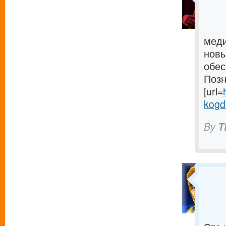
меди
новы
обес
Позн
[url=
kogd
By
T