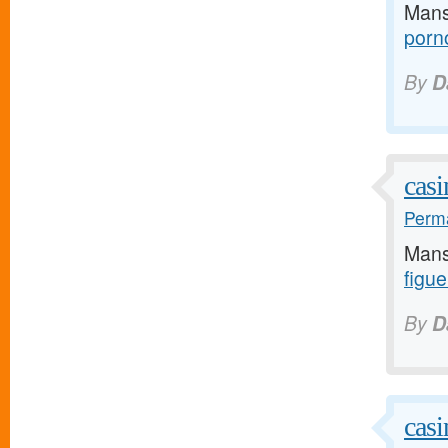
Mans
porn
By
D
casi
Perma
Mans
figu
By
D
casi