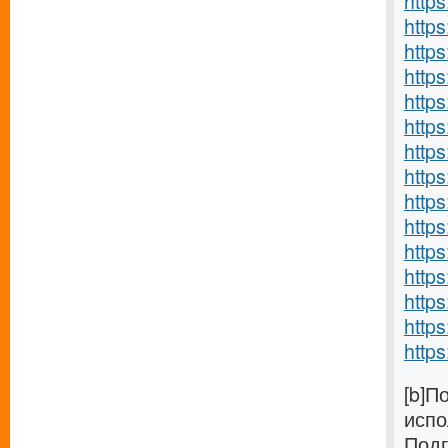
http
https
http
https
http
https
http
http
http
http
http
https
https
https
https
[b]П
испо
Подг