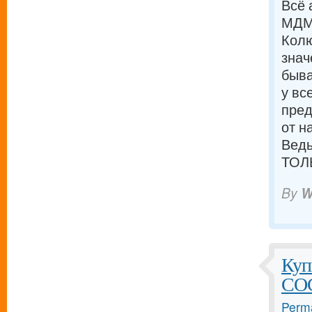
Всё 
МДМА
Колю
знач
быва
у вс
пред
от н
Ведь
ТОЛ
By
W
Куп
COC
Perma