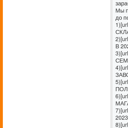
зара
Мы п
до п
1)[ur
СКЛА
2)[ur
В 20
3)[ur
СЕМ
4)[ur
ЗАВО
5)[ur
ПОЛ
6)[ur
МАГА
7)[ur
2023
8)[ur