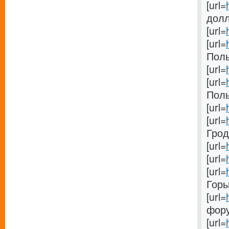
[url=
долл
[url=
[url=
Поль
[url=
[url=
Польщ
[url=
[url=
Гродн
[url=
[url=
[url=
Горьк
[url=
фору
[url=