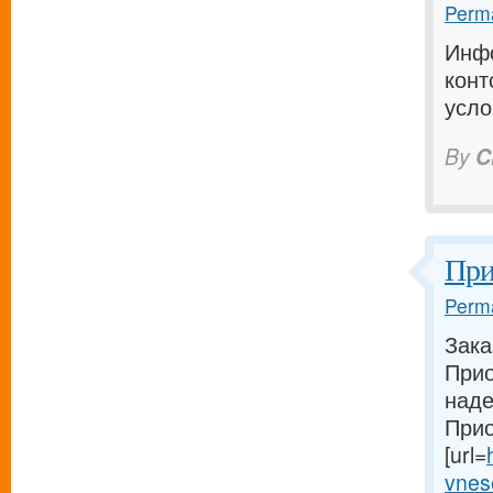
Perma
Инфо
конт
усло
By
C
При
Perma
Зака
Прио
наде
Прио
[url=
vnese