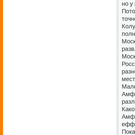
но у
Пото
точн
Колу
полн
Моск
разв
Моск
Росс
разн
мест
Мале
Амфе
разл
Како
Амфе
еффе
Пока