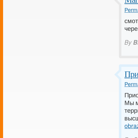
Perma
смот
чере
By
B
При
Perma
Прио
Мы м
терр
высш
obra