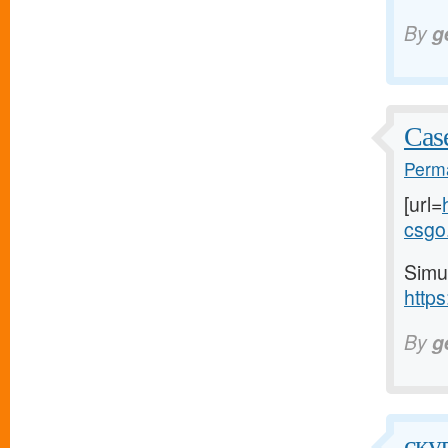
By
g
Case
Perma
[url=
csgo.
Simu
https
By
g
скуп