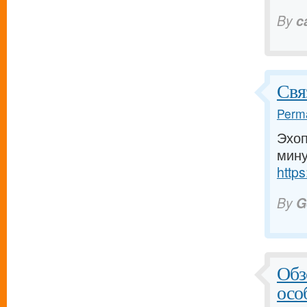
By
c
Свя
Perma
Эхоп
мину
https
By
G
Обз
осо