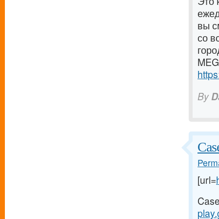
Это 
ежед
вы с
со в
горо
MEGA
http
By
D
Case
Perma
[url=
Case
play.