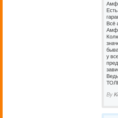
Амфе
Есть
гара
Всё 
Амфе
Колю
знач
быва
у вс
пред
зави
Ведь
ТОЛ
By
K