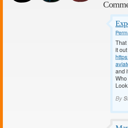
Comme
Exp
Perma
That 
it ou
https
aviat
and i
Who e
Looki
By
S
Man