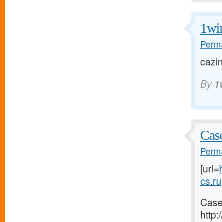
1wi
Perma
cazin
By
1
Case
Perma
[url=
cs.ru[
Case
http: