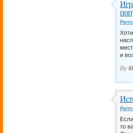
Игр
поп
Perma
Хоти
насл
мест
и во
By
M
Ист
Perma
Если
то в