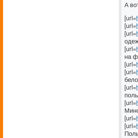
А во
[url=
[url=
[url=
одеж
[url=
на фе
[url=
[url=
бело
[url=
поль
[url=
Минс
[url=
[url=
Поль