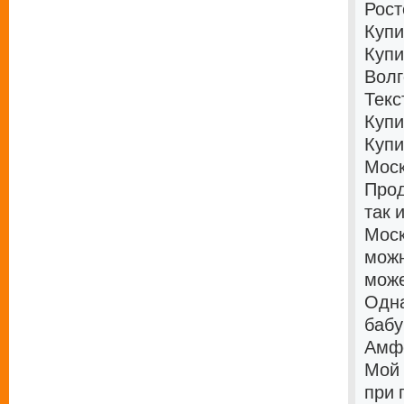
Рост
Купи
Купи
Волг
Текс
Купи
Купи
Мос
Прод
так 
Мос
можн
може
Одна
бабу
Амфе
Мой 
при 