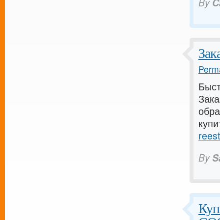
By
C
Зак
Perma
Быст
Зака
обра
купи
reest
By
S
Куп