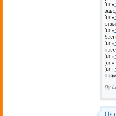
[url=
заво
[url=
отзыв
[url=
бесп
[url=
посе
[url=
[url=
[url=
прям
By
L
На 