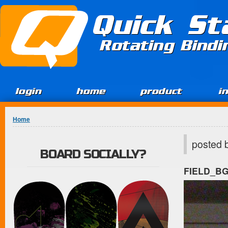
Jump to Content
Quick St
Rotating Bind
login
home
product
i
You are here
Home
posted 
BOARD SOCIALLY?
FIELD_B