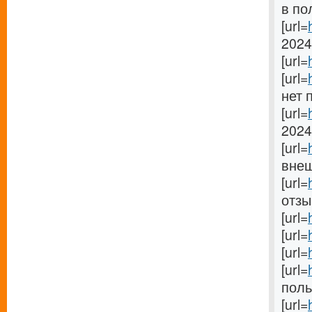
в по
[url=
2024[
[url=
[url=
нет 
[url=
2024[
[url=
внеш
[url=
отзыв
[url=
[url=
[url=
[url=
поль
[url=