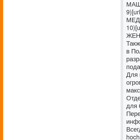
МАШИ
9)[ur
МЕДС
10)[u
ЖЕНЩ
Такж
в По
разр
пода
Для 
огро
макс
Отде
для 
Пере
инфо
Всег
hoch