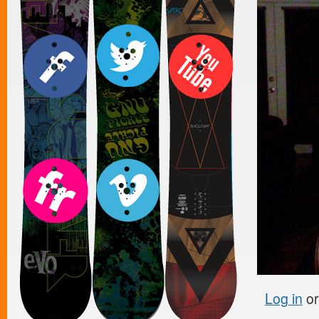
Log in
o