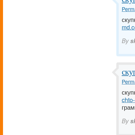
Perma
скуп
md.c
By
s
ску
Perma
скуп
chto
грамм
By
s