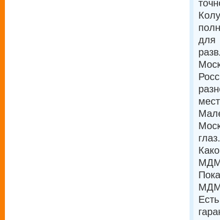
точн
Колу
полн
для
разв
Моск
Росс
разн
мест
Мале
Моск
глаз.
Како
МДМА
Пока
МДМА
Есть
гара