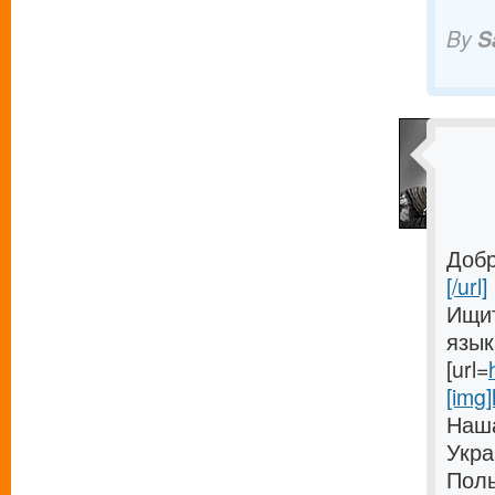
By
S
Добр
[/url]
Ищит
язык
[url=
[img]
Наша
Укра
Поль