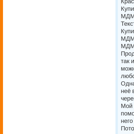
Кра
Купи
МДМА
Текс
Купи
МДМА
МД
Прод
так 
можн
любо
Одна
неё 
чере
Мой 
помо
него
Пото