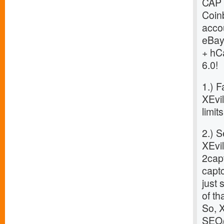
CAPT
Coin
acco
eBay
+ hC
6.0!
1.) F
XEvil
limit
2.) 
XEvil
2cap
captc
just
of th
So, X
SEO