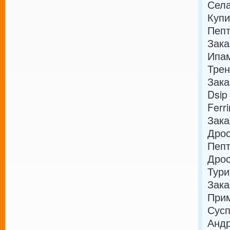
Села
Купи
Пепт
Зака
Ипам
Трен
Зака
Dsip
Ferr
Зака
Дро
Пепт
Дрос
Тури
Зака
Прим
Сусп
Андр