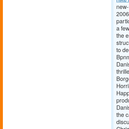
new-b
2006
parti
a few
the e
struc
to de
Bpnm 
Danis
thril
Borg
Horr
Happ
prod
Dani
the c
disc