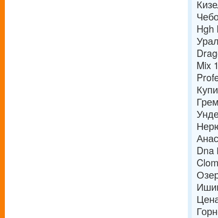
Кизе
Чебо
Hgh 
Урал
Drag
Mix 
Prof
Купи
Грем
Унде
Нерю
Анас
Dna 
Clom
Озер
Ишим
Цена
Горн