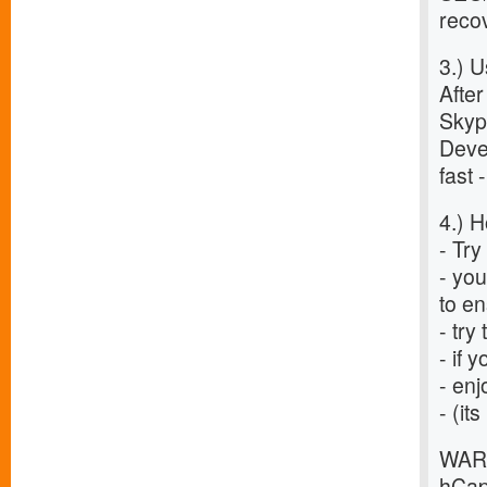
recov
3.) 
After
Skyp
Devel
fast 
4.) H
- Try
- you
to e
- try
- if 
- enj
- (it
WARN
hCap