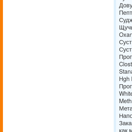
Дову
Пепт
Судж
Щучь
Oxan
Суст
Суст
Проп
Clos
Stan
Hgh 
Про
Whit
Meth
Мета
Напо
Зака
как 