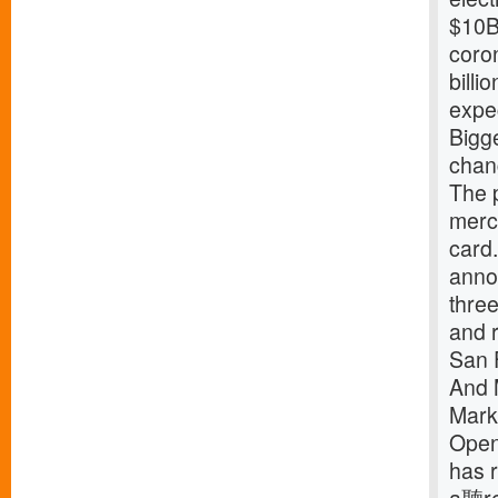
$10B
coro
billi
expe
Bigg
chang
The 
merc
card
annou
three
and r
San 
And 
Mark
Opend
has r