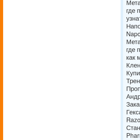
Мета
где 
узна
Напо
Napo
Мета
где 
как 
Клен
Купи
Трен
Проп
Андр
Зака
Гекс
Razo
Стан
Phar