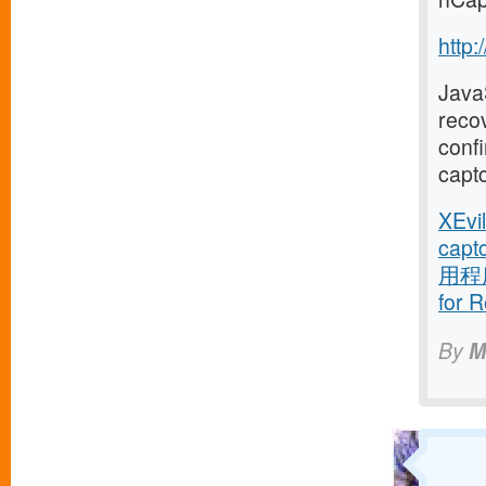
http:
JavaS
reco
conf
capt
XEvi
captc
用程
for 
By
M