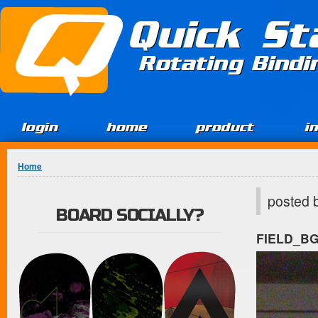
Jump to Content
Quick St
Rotating Bind
login
home
product
i
You are here
Home
posted 
BOARD SOCIALLY?
FIELD_B