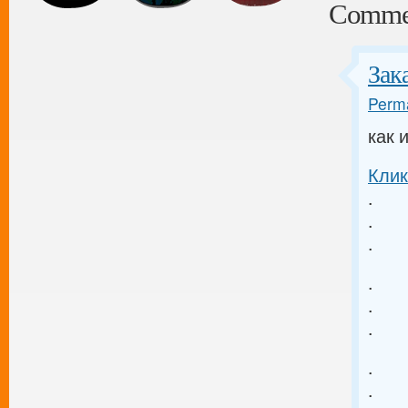
Comme
Зак
Perma
как 
Клик
.
.
.
.
.
.
.
.