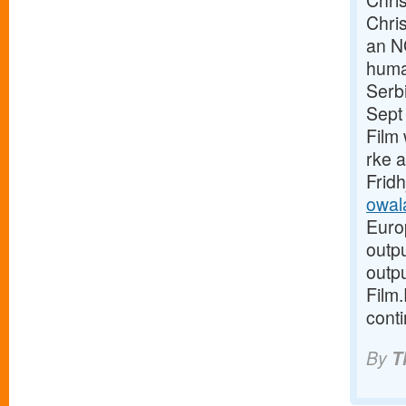
Chris
Chri
an N
human
Serbi
Sept 
Film 
rke 
Fridh
owala
Euro
outpu
outpu
Film.
conti
By
T