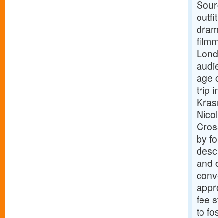
Sour
outf
drama
film
Lond
audie
age 
trip 
Kras
Nicol
Cros
by f
descr
and d
conv
appro
fee s
to fo