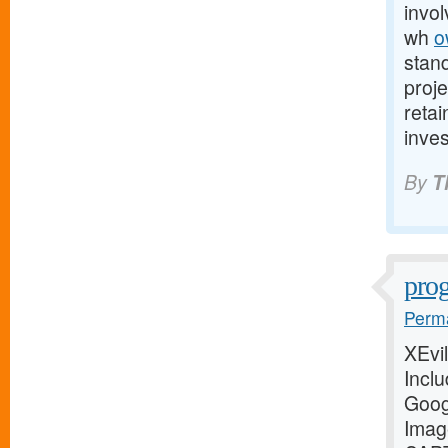
invol
wh
o
stand
proje
retai
inve
By
T
prog
Perma
XEvil
Incl
Goog
Imag