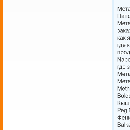
Мета
Нап
Мета
зака
как 
где 
прод
Napo
где 
Мета
Мета
Meth
Bold
Кышт
Peg
Фен
Balk