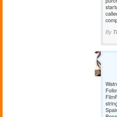
purch
start
calle
comp
By
T
Watn
Foll
Film
strin
Spain
Bene