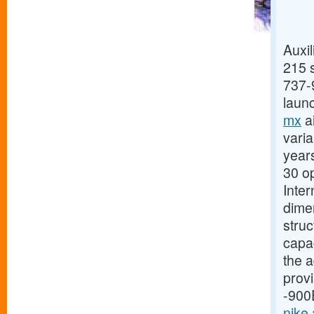
Auxil
215 
737-
laun
mx
ai
vari
years
30 op
Inter
dimen
stru
capac
the a
provi
-900E
nike 