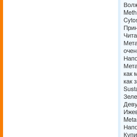
Волж
Meth
Cyto
При
Чит
Мета
очен
Напо
Мета
как 
как 
Sust
Зел
Дев
Иже
Meta
Напо
Купи