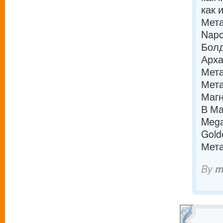
как 
Мета
Napo
Болд
Арха
Мета
Мета
Магн
В Ма
Mega
Gold
Мета
By
m