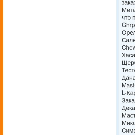
зака
Мета
что 
Ghrp
Орел
Сале
Chew
Хаса
Щер
Тест
Дана
Mast
L-Ка
Зака
Дека
Маст
Микс
Симф