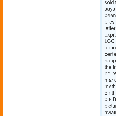
sold 
says
been
presi
lette
expre
LCC a
anno
certa
happe
the i
belie
mark
methi
on th
0.8.
pict
aviat