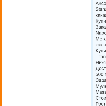
Ансо
Stan
кака
Купи
Зака
Napo
Мета
как 
Купи
Tita
Нижн
Дост
500 
Caps
Муль
Mass
Стои
Рост