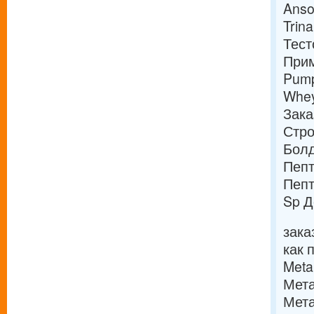
Anso
Trin
Тест
Прим
Pump
Whey
Зака
Стро
Болд
Пепт
Пепт
Sp Д
зака
как 
Meta
Мета
Мета