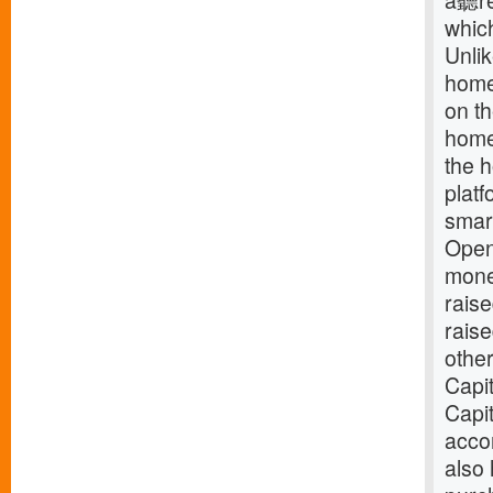
a聽rep
which
Unlik
home
on th
home
the h
platf
smar
Opend
mone
raise
raise
othe
Capit
Capit
accor
also 