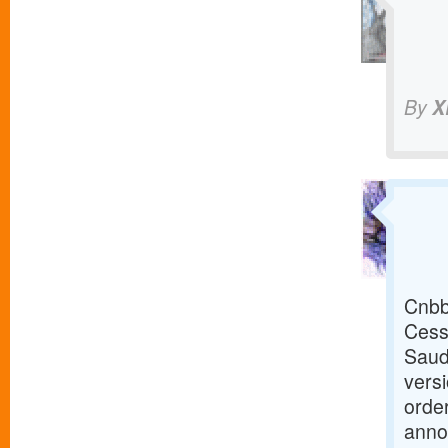
By
X
Cnbb
Cessn
Saudi
versi
order
anno