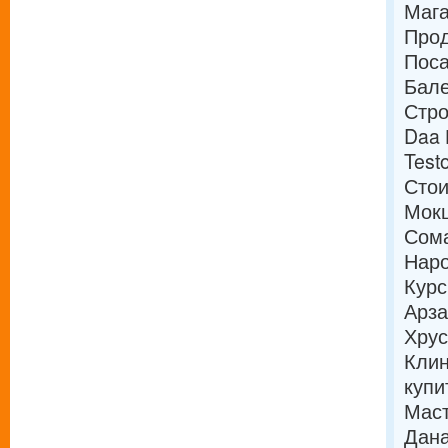
Мага
Прод
Поса
Бале
Стро
Daa 
Test
Стои
Мокш
Сома
Наро
Курс
Арза
Хрус
Кли
купи
Маст
Дана