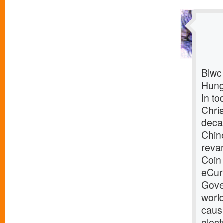
Blwc
Hung
In t
Chris
decad
Chine
reva
Coin
eCurr
Gover
worl
causi
elec