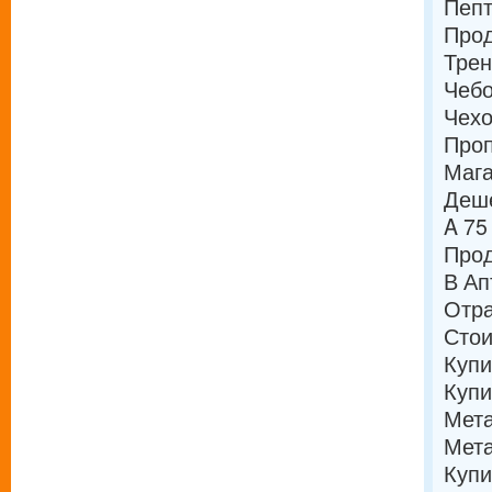
Пепт
Прод
Трен
Чебо
Чехо
Проп
Мага
Деше
A 75
Прод
В Ап
Отра
Сто
Купи
Купи
Мета
Мета
Купи