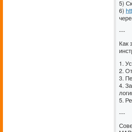
5) С
6)
ht
чере
---
Как
инст
1. У
2. О
3. П
4. З
логи
5. Р
---
Сове