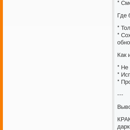
* См
Где 
* То
* Со
обно
Как 
* Не
* Ис
* Пр
---
Выв
КРАК
дарк