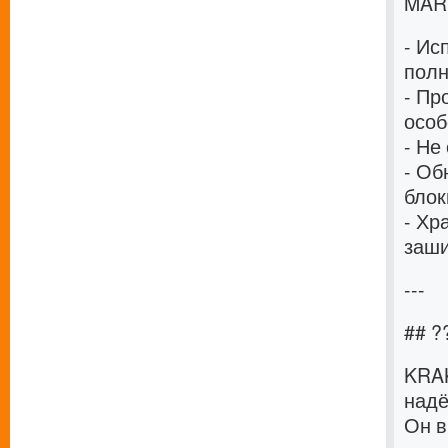
MAR
- Ис
полн
- Пр
особ
- Не
- Об
блок
- Хр
заш
---
## 
KRA
надё
Он в