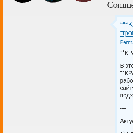
Comme
**К
про
Perma
**КР
В эт
**КР
рабо
сайт
подх
---
Акту