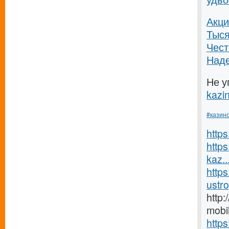
Акци
Тыся
Чес
Над
Не у
kazin
#казин
https
https
kaz..
https
ustro
http
mobi
https