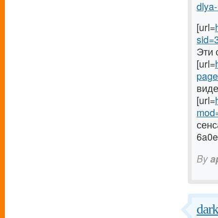
dlya-.
[url=
sid=
Эти 
[url=
page
виде
[url=
mod=
сенс
6a0e
By
a
dark