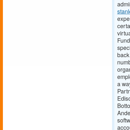
admi
stan
exper
certa
virtu
Fundb
speci
back 
numb
organ
empl
a wa
Part
Edis
Botto
Ande
softw
acco