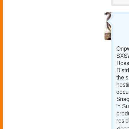
Onpw 
SXSW
Ross,
Dist
the 
host
docum
Snag
in S
produ
resi
zipco