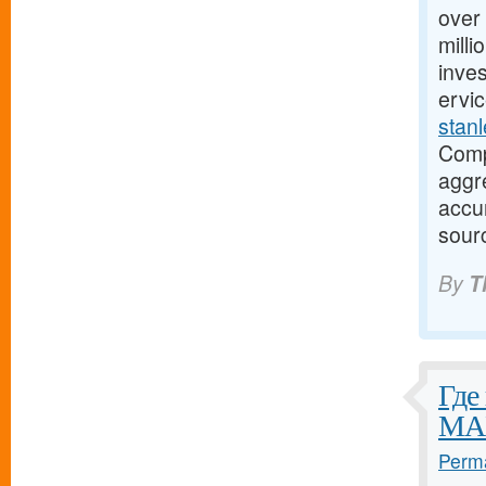
over
milli
inves
ervi
stanl
Comp
aggr
accu
sour
By
T
Где
MAR
Perma