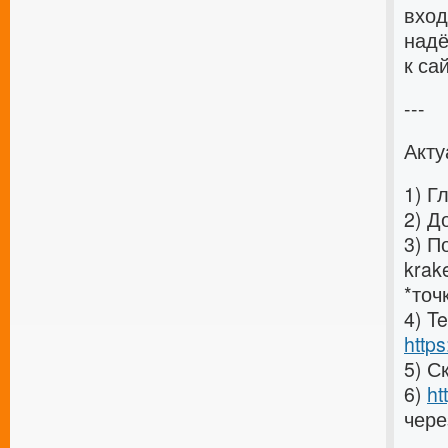
вход
надё
к са
---
Акт
1) Г
2) Д
3) П
krak
*точ
4) T
http
5) С
6)
ht
чере