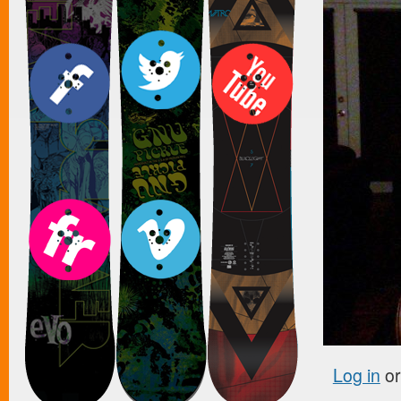
Log in
o