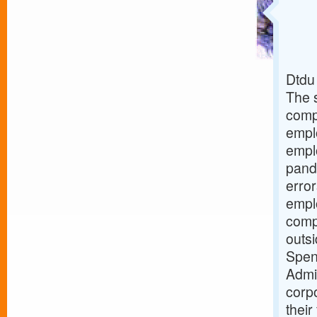
Dtdu
The 
compl
empl
empl
pand
error
empl
comp
outs
Spen
Admi
corp
their