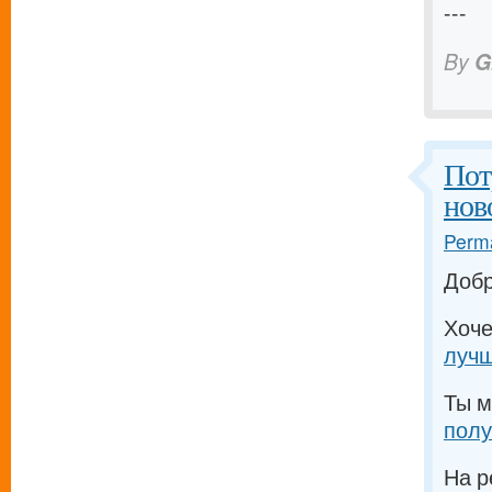
---
By
G
Пот
нов
Perma
Доб
Хоч
лучш
Ты м
полу
На р