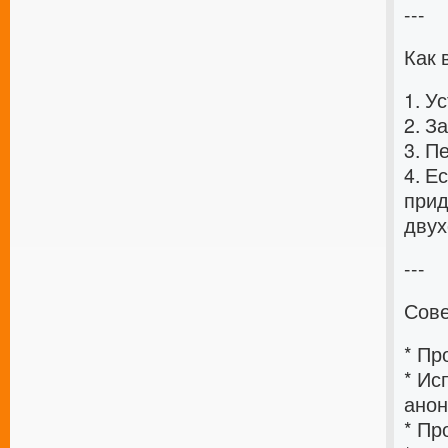
---
Как
1. У
2. З
3. П
4. Е
прид
двух
---
Сове
* Пр
* Ис
анон
* Пр