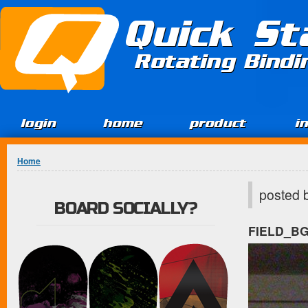
Jump to Content
Quick St
Rotating Bind
login
home
product
i
You are here
Home
posted 
BOARD SOCIALLY?
FIELD_B