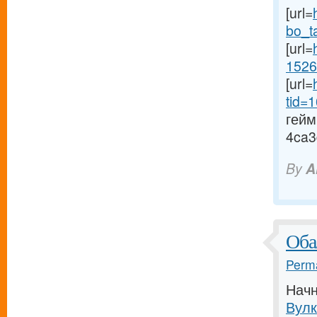
[url=
bo_t
[url=
1526
[url=
tid=
гейм
4ca3
By
A
Оба
Perma
Начн
Вулк