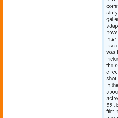
comm
story
galle
adapt
novel
inter
escap
was 
incl
the 
dire
shot
in th
abou
actr
65 .
film 
more 