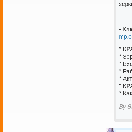
зерк
---
- Кл
mp.c
* К
* З
* В
* Р
* Ак
* КР
* Ка
By
S