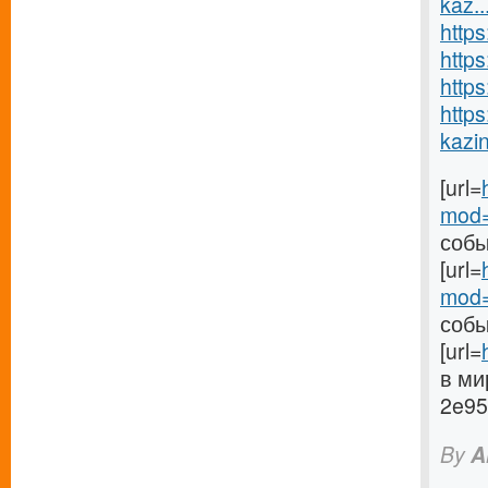
kaz..
https
http
http
http
kazin
[url=
mod=
собы
[url=
mod=
собы
[url=
в ми
2e95
By
A