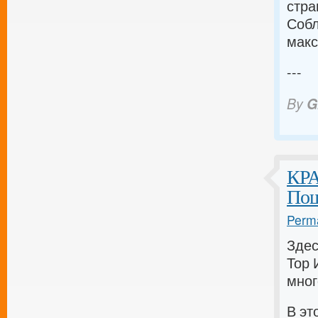
стра
Собл
макс
---
By
G
КРА
Пош
Perma
Здес
Тор 
мног
В эт