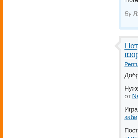
By
R
Пот
взо
Perma
Доб
Нуж
от
N
Игр
заби
Пос
удво