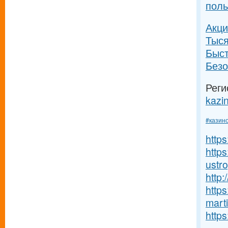
поль
Акци
Тыся
Быс
Безо
Реги
kazin
#казин
https
https
ustro
http
http
marti
https