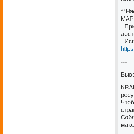
**На
MAR
- Пр
дост
- Ис
http
---
Выв
KRA
ресу
Чтоб
стра
Собл
макс