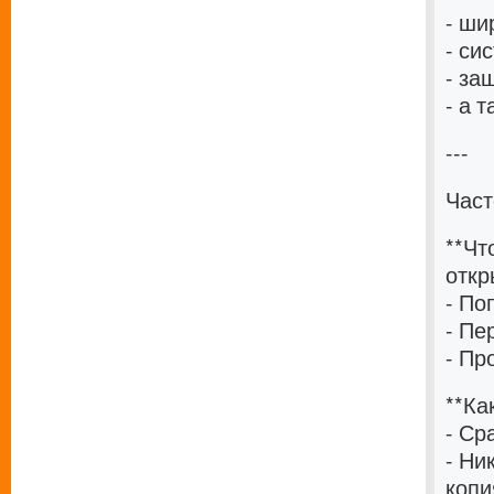
- ши
- си
- за
- а 
---
Част
**Чт
откр
- По
- Пе
- Пр
**Ка
- Ср
- Ни
копи