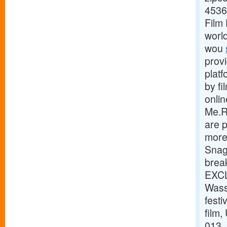
4536
Film 
world
wou
prov
platf
by fi
onli
Me.Ri
are p
more 
Snag
break
EXCL
Wass
festi
film,
013, 