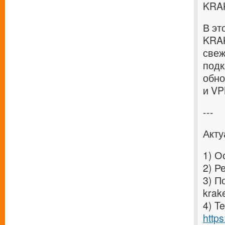
KRA
В эт
KRAK
свеж
подк
обно
и VP
---
Акт
1) О
2) Р
3) П
krak
4) T
http