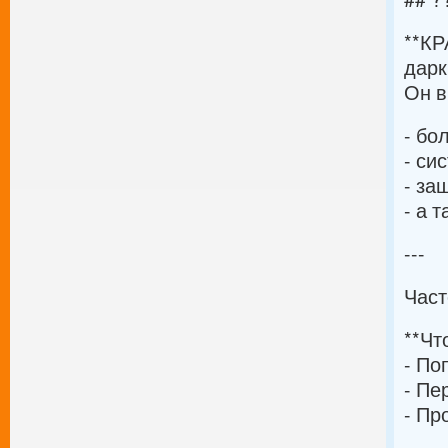
**КР
дарк
Он в
- бо
- си
- за
- а 
---
Част
**Чт
- По
- Пе
- Пр