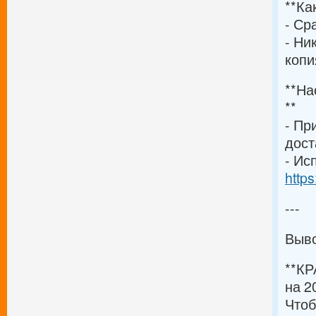
**Ка
- Ср
- Ни
копи
**На
**
- Пр
дост
- Ис
http
---
Выв
**КР
на 2
Чтоб