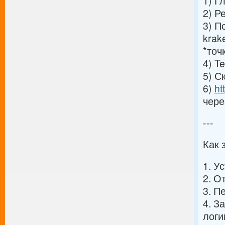
1) Г
2) Р
3) П
krak
*точ
4) T
5) С
6)
ht
чере
---
Как 
1. У
2. О
3. П
4. З
логи