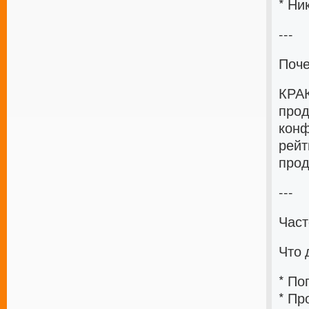
* Ни
---
Поч
КРАК
прод
конф
рейт
прод
---
Част
Что 
* По
* Пр