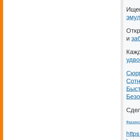
Ище
эму
Отк
и
за
Каж
удво
Сюр
Сотн
Быс
Безо
Сде
#казин
https