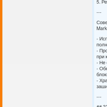
5. Р
---
Сове
Mark
- Ис
полн
- Пр
при 
- Не
- Об
блок
- Хр
заш
---
## ?