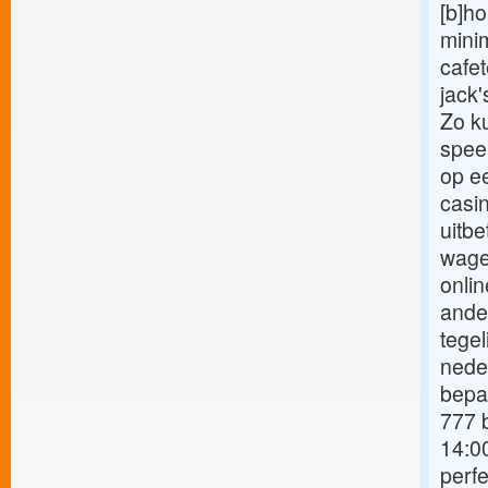
[b]ho
minim
cafet
jack
Zo k
speel
op ee
casin
uitbe
wage
onli
ande
tegel
nede
bepa
777 b
14:0
perfe