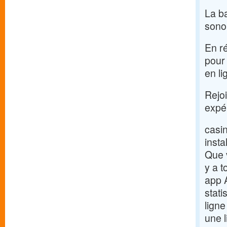
La b
sonor
En r
pour
en li
Rejo
expé
casi
insta
Que 
y a t
app A
stat
ligne
une l