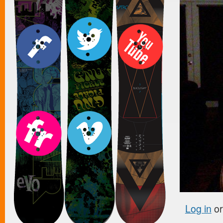
Log in
o