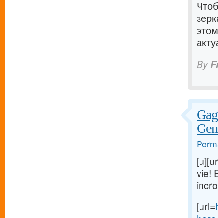
Чтоб
зерк
этом
акту
By
F
Gag
Gem
Perma
[u][u
vie! 
incro
[url=