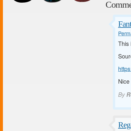
Comme
Fant
Perma
This 
Sour
https
Nice 
By
R
Rega