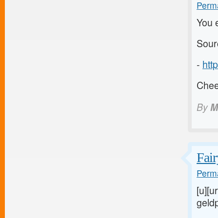
Perma
You e
Sour
-
htt
Cheer
By
M
Fair
Perma
[u][u
geldp