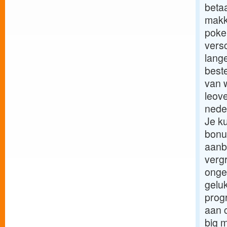
beta
makke
poke
vers
lang
best
van w
leov
nede
Je k
bonu
aanb
vergr
onge
gelu
prog
aan c
big 