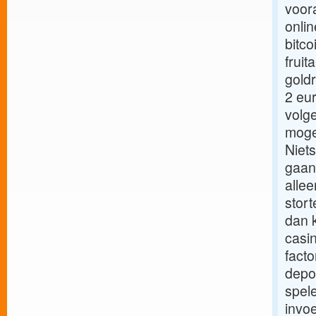
voor
onlin
bitco
frui
gold
2 eur
volg
moge
Niet
gaan
allee
stort
dan 
casi
facto
depos
spel
invo