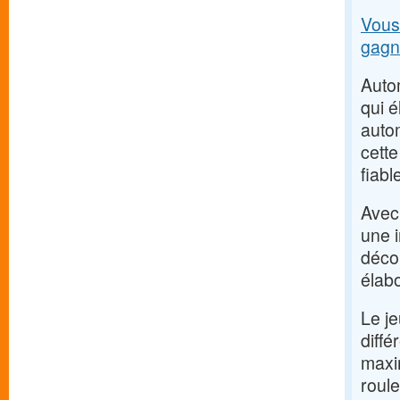
Vous
gagn
Autom
qui é
autom
cett
fiabl
Avec
une i
décou
élabo
Le je
diffé
maxim
roule