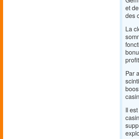
Gem 
et de
des c
La cl
somme
fonc
bonus
profi
Par 
scint
boos
casin
Il es
casin
supp
expl