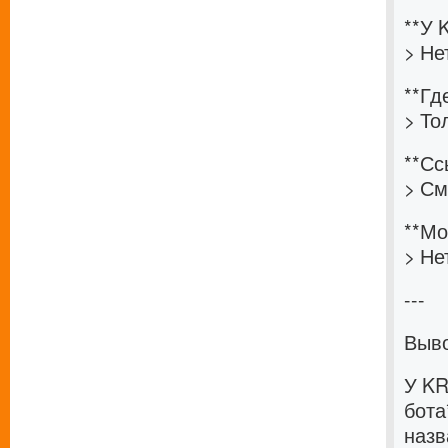
**У 
> Не
**Гд
> То
**Сс
> См
**Мо
> Не
---
Выв
У KR
бота
назв