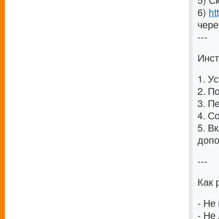
5) С
6)
ht
чере
---
Инст
1. У
2. П
3. П
4. С
5. В
допо
---
Как 
- Не
- Не