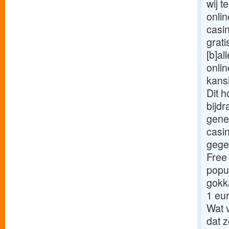
wij t
onli
casi
grat
[b]al
onli
kans
Dit h
bijdr
gener
casin
gege
Free 
popu
gokk
1 eur
Wat v
dat z