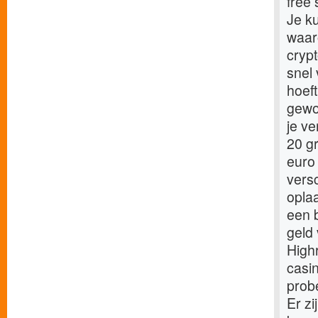
free 
Je ku
waaro
cryp
snel 
hoef
gewo
je ve
20 gr
euro 
versc
oplaa
een b
geld
Highr
casi
probe
Er zi