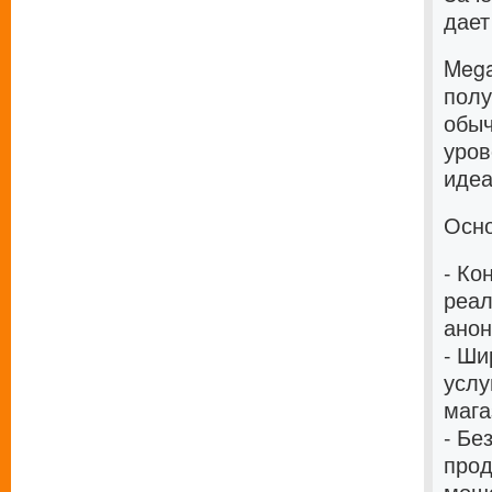
дает
Mega
полу
обыч
уров
идеа
Осно
- Ко
реал
анон
- Ши
услу
мага
- Бе
прод