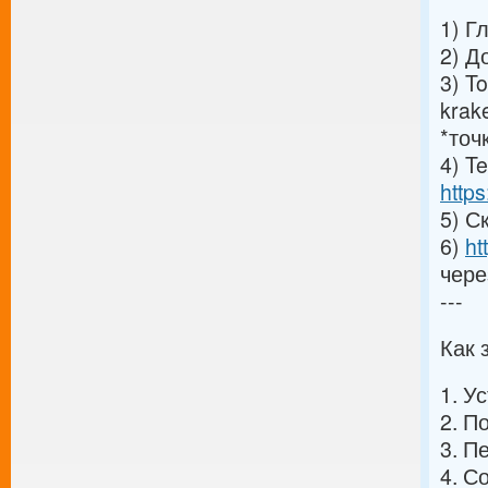
1) Г
2) Д
3) T
krak
*точ
4) T
http
5) С
6)
ht
чере
---
Как 
1. У
2. П
3. П
4. С