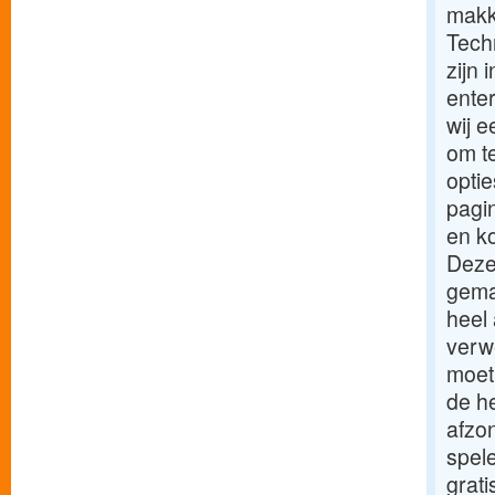
makke
Techn
zijn 
ente
wij e
om te
opti
pagi
en ko
Deze 
gemaa
heel 
verw
moet
de h
afzo
spele
grati