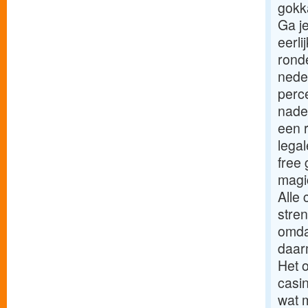
gokka
Ga je
eerli
ronde
nede
perc
nade
een r
legal
free
magi
Alle
stren
omda
daar
Het o
casin
wat 