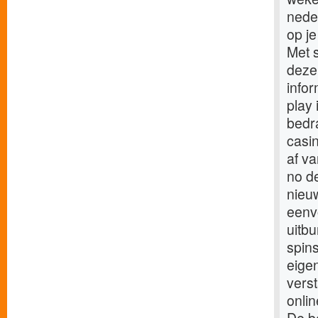
nede
op je
Met 
deze 
infor
play 
bedra
casi
af v
no de
nieuw
eenv
uitbu
spins
eigen
vers
onli