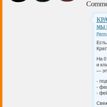
Comme
КРА
мы 
Perma
Есть
Крат
На 0
и кл
— эт
- по
- фа
- фе
Свеж