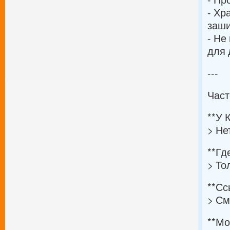
- Хр
заши
- Не
для 
---
Част
**У 
> Не
**Гд
> То
**Сс
> См
**Мо