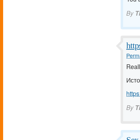
By
T
http
Perma
Real
Исто
https
By
T
Sex