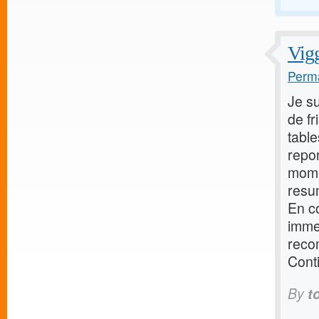
Vigg
Perma
Je su
de fr
table
repon
mome
resu
En co
imme
reco
Conti
By
t