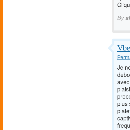
Cliqu
By
s
Vbet
Perma
Je n
debo
avec 
plais
proce
plus
plate
capti
frequ