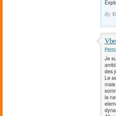
Explo
By
V
Vbet
Perma
Je s
ambia
des j
Le se
mais
somm
la na
elem
dyna