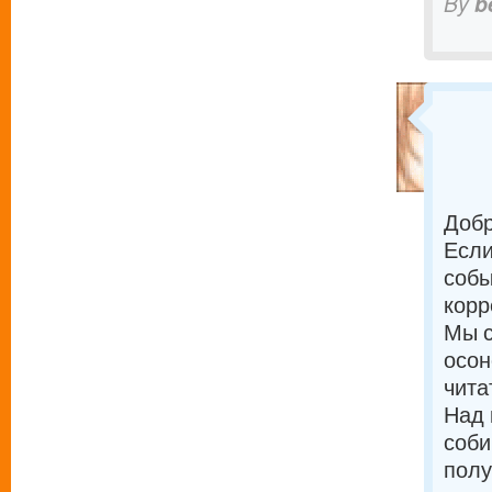
By
b
Добр
Если
собы
корр
Мы с
осон
чита
Над 
соби
полу