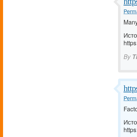
http
Perma
Many 
Исто
https
By
T
http
Perma
Facto
Исто
https