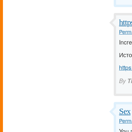
http
Perma
Incre
Исто
https
By
T
Sex
Perma
You a