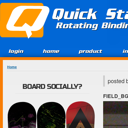
Jump to Content
Quick St
Rotating Bind
login
home
product
i
You are here
Home
posted 
BOARD SOCIALLY?
FIELD_B