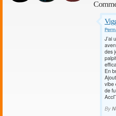
Comme
Vigg
Perma
J’ai 
aven
des j
palpi
effic
En b
Ajout
vibe 
de fu
AccГ
By
N