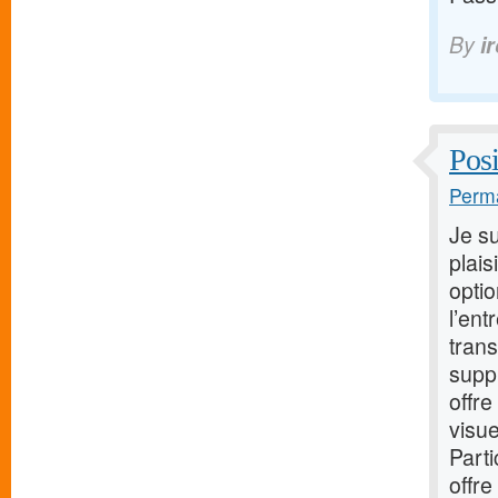
By
i
Posi
Perma
Je su
plais
optio
l’ent
trans
supp
offr
visue
Parti
offre