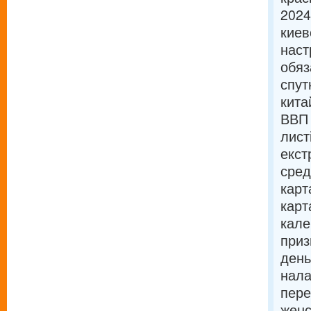
2024
киев
наст
обяз
спут
кита
ВВП 
лист
екст
сред
карт
карт
кале
приз
день
нала
пере
женс