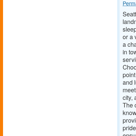
Perma
Seatt
landm
sleep
or a 
a cha
in to
servi
Choo
point
and 
meeti
city,
The 
knowl
provi
pride
ensur