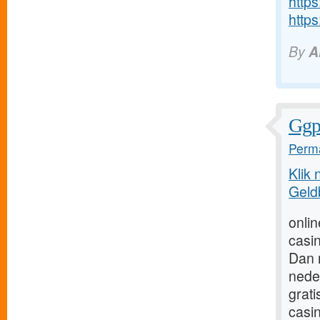
https
https
By
A
Ggp
Perma
Klik 
Geld
onlin
casin
Dan 
neder
grat
casin