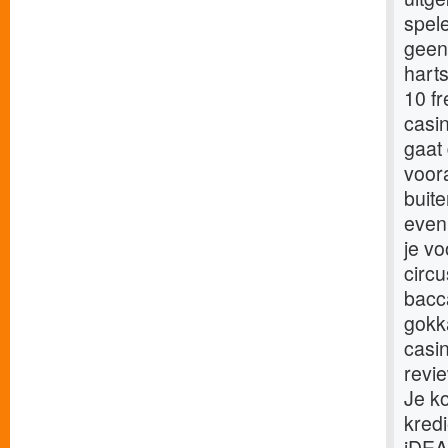
spele
geen 
hart
10 fr
casin
gaat 
voora
buite
even 
je vo
circ
bacc
gokk
casin
revie
Je k
kredi