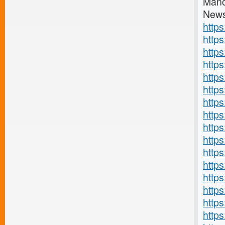
Manc
News
http
http
http
https
https
http
http
http
http
http
http
http
http
http
http
http