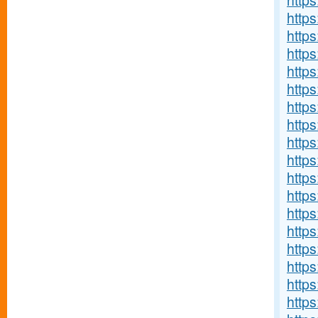
http
http
http
http
https
https
http
https
http
https
http
http
https
http
http
http
http
http