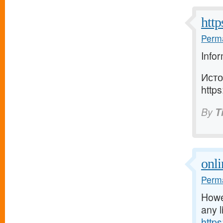
http
Perma
Infor
Исто
https
By
T
onli
Perma
Howe
any 
https