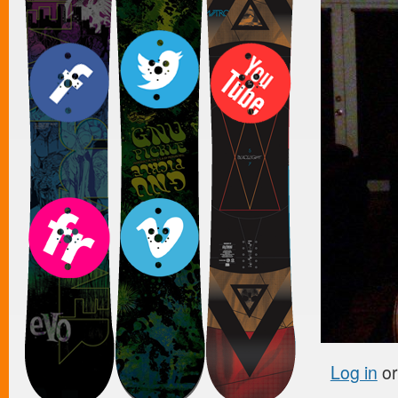
Log in
o