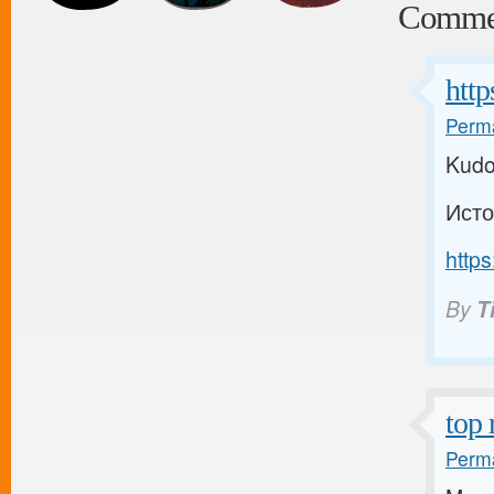
Comme
http
Perma
Kudo
Исто
https
By
T
top 
Perma