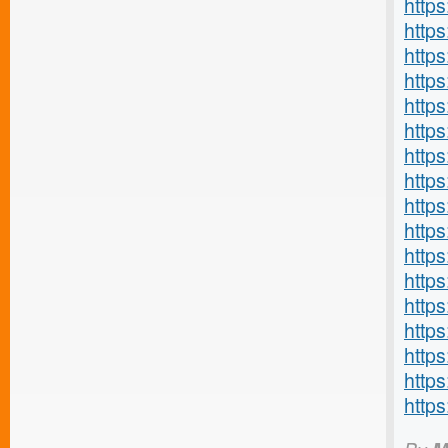
http
http
http
http
http
https
http
http
http
https
http
http
http
https
http
http
http