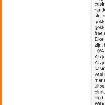
casi
rand
slot 
gokk
gokk
free 
Elke
zijn.
10% 
Als j
Als j
casi
veel 
mana
uitbe
binne
big 
Wil j