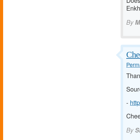
Does
Enkh
By
M
Chee
Perma
Thank
Sour
-
htt
Cheer
By
S