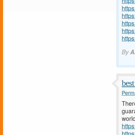
http
http
http
http
https
http
By
A
best
Perma
Ther
guar
worl
http
http