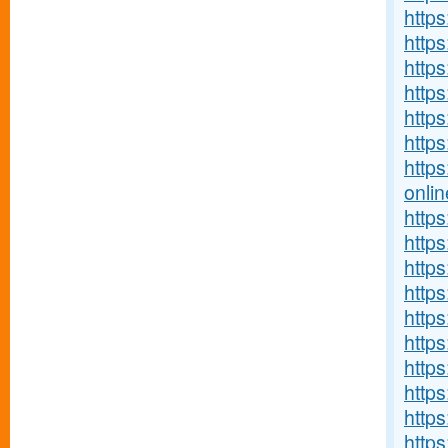
http
http
http
http
http
https
http
onlin
http
https
http
http
https
https
https
http
https
https