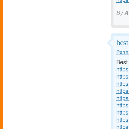
By
A
best
Perma
Best
http
http
http
http
http
http
http
http
http