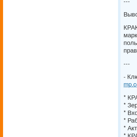
---
Выв
КРА
марк
поль
прав
---
- Кл
mp.co
* К
* З
* В
* Р
* А
* К