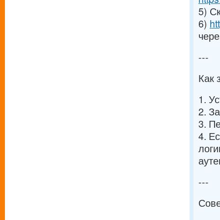
5) С
6)
ht
чере
---
Как
1. У
2. З
3. П
4. Е
логи
ауте
---
Сове