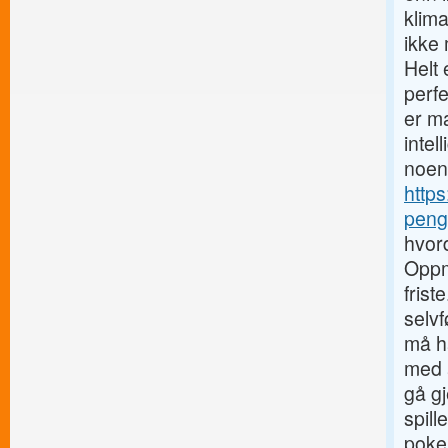
klima
ikke
Helt 
perf
er ma
intel
noen
https
penge
hvor
Oppm
frist
selvf
må ha
med 
gå gj
spill
poker