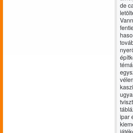
de c
letöl
Vann
fent
hason
továb
nyer
építk
témá
egys
véle
kaszi
ugyan
tvisz
táblá
ipar
kieme
játé