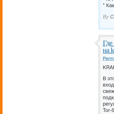
* Ка
By
C
Где
на 
Perma
KRA
В эт
вход
свеж
подк
регу
Tor-