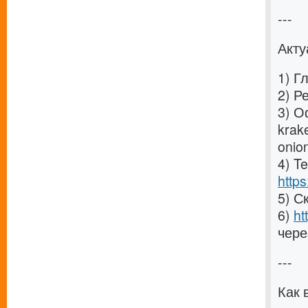
---
Акту
1) Г
2) Р
3) О
krak
onio
4) T
http
5) С
6)
ht
чере
---
Как 