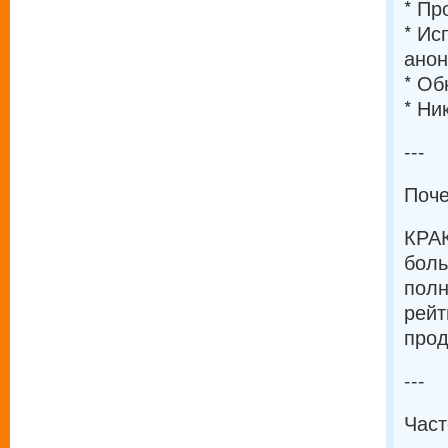
* Пр
* Ис
анон
* Об
* Ни
---
Поч
КРА
боль
полн
рейт
прод
---
Част