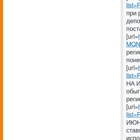
lis
при 
депо
пост
[url=
MQNE
реги
поне
[url=
lis
НА И
обыг
реги
[url=
list
ИЮНЬ
став
испо