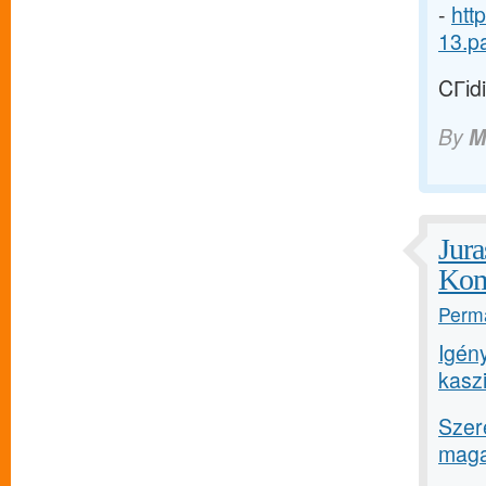
-
htt
13.pa
CГіd
By
M
Jura
Kom
Perma
Igény
kasz
Szer
maga