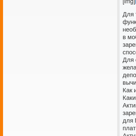
[img]
Для 
функ
необ
в мо
заре
спос
Для 
жела
депо
вычи
Как 
Каки
Акти
заре
для 
плат
Акту