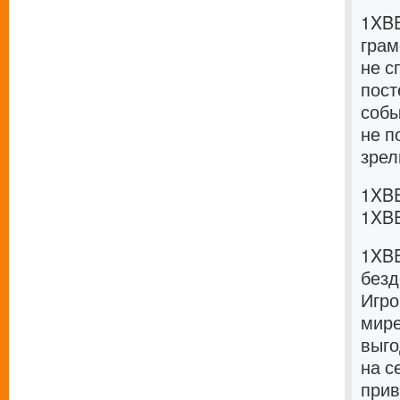
1XBE
грам
не с
пост
собы
не п
зрел
1XB
1XB
1XBE
безд
Игро
мире
выго
на с
прив