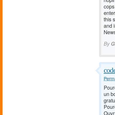
hopin
cops
ente
this 
and i
News
By
G
cod
Perma
Pourq
un b
gratu
Pourq
Ouvr