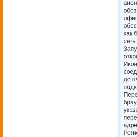
анон
обоз
офиц
обес
как 
сеть
Запу
откр
Икон
соед
до п
подк
Пере
брау
указа
пере
адре
Реги