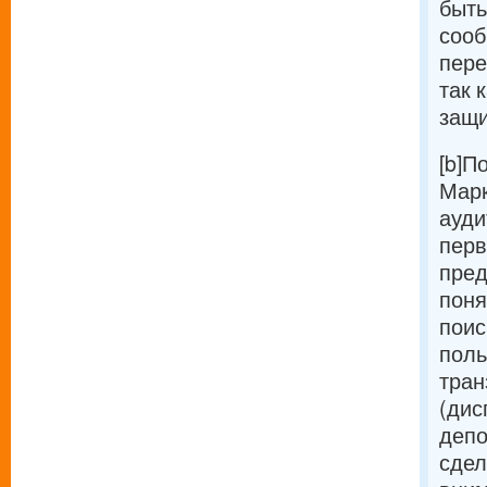
быть
сооб
пере
так 
защ
[b]П
Марк
ауди
перв
пред
поня
поис
поль
тран
(дис
депо
сдел