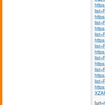
https
list
https
list
https
list
https
list
https
lis
https
list
https
list
http
XZAP
[url=