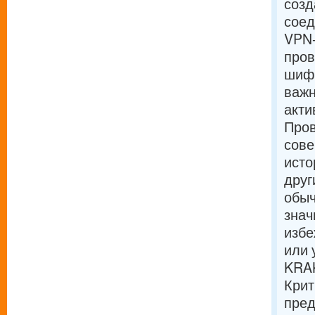
созд
соед
VPN-
пров
шифр
важн
акти
Пров
сове
исто
друг
обыч
знач
избе
или 
KRAK
Крит
пред