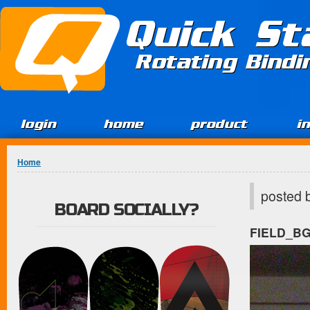
Jump to Content
Quick St
Rotating Bind
login
home
product
i
You are here
Home
posted 
BOARD SOCIALLY?
FIELD_B