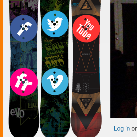
Log in
o