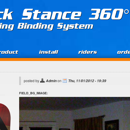
ck Stance 360°
ing Binding System
roduct
install
riders
ord
posted by
on
Admin
Thu, 11/01/2012 - 19:39
FIELD_BG_IMAGE: