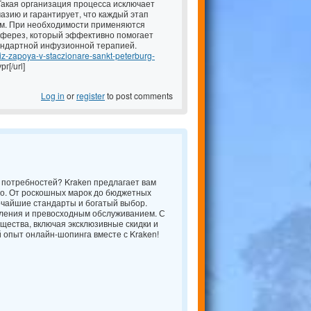
акая организация процесса исключает
азию и гарантирует, что каждый этап
ем. При необходимости применяются
ферез, который эффективно помогает
андартной инфузионной терапией.
-iz-zapoya-v-staczionare-sankt-peterburg-
г[/url]
Log in
or
register
to post comments
 потребностей? Kraken предлагает вам
го. От роскошных марок до бюджетных
чайшие стандарты и богатый выбор.
ления и превосходным обслуживанием. С
щества, включая эксклюзивные скидки и
й опыт онлайн-шопинга вместе с Kraken!