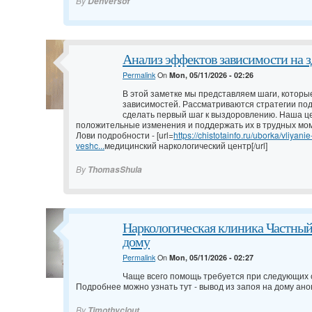
By
Denversof
Анализ эффектов зависимости на з
Permalink
On
Mon, 05/11/2026 - 02:26
В этой заметке мы представляем шаги, которы
зависимостей. Рассматриваются стратегии подд
сделать первый шаг к выздоровлению. Наша ц
положительные изменения и поддержать их в трудных мо
Лови подробности - [url=
https://chistotainfo.ru/uborka/vliyani
veshc...
медицинский наркологический центр[/url]
By
ThomasShula
Наркологическая клиника Частный 
дому
Permalink
On
Mon, 05/11/2026 - 02:27
Чаще всего помощь требуется при следующих 
Подробнее можно узнать тут -
вывод из запоя на дому ано
By
Timothyclout