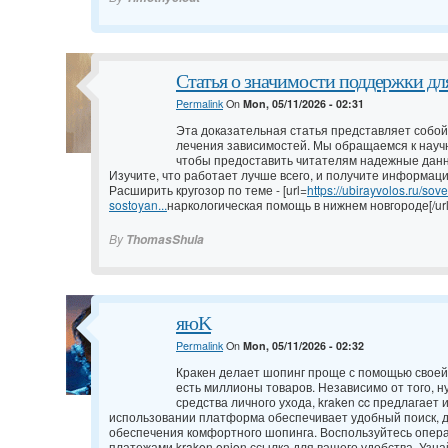
Статья о значимости поддержки дл
Permalink
On
Mon, 05/11/2026 - 02:31
Эта доказательная статья представляет собой
лечения зависимостей. Мы обращаемся к науч
чтобы предоставить читателям надежные данн
Изучите, что работает лучше всего, и получите информаци
Расширить кругозор по теме - [url=
https://ubirayvolos.ru/sove
sostoyan...
наркологическая помощь в нижнем новгороде[/url
By
ThomasShula
яюK
Permalink
On
Mon, 05/11/2026 - 02:32
Кракен делает шопинг проще с помощью своей
есть миллионы товаров. Независимо от того, 
средства личного ухода, kraken cc предлагает 
использовании платформа обеспечивает удобный поиск, 
обеспечения комфортного шопинга. Воспользуйтесь опер
платежами kraken onion ссылка для вашего удобства. Узн