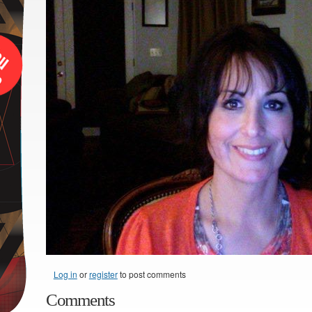
Log in
or
register
to post comments
Comments