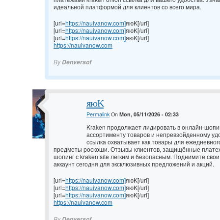
идеальной платформой для клиентов со всего мира.
[url=
https://nauivanow.com]
яюK[/url]
[url=
https://nauivanow.com]
яюK[/url]
[url=
https://nauivanow.com]
яюK[/url]
https://nauivanow.com
By
Denversof
яюK
Permalink
On
Mon, 05/11/2026 - 02:33
Kraken продолжает лидировать в онлайн-шопи
ассортименту товаров и непревзойденному удо
ссылка охватывает как товары для ежедневног
предметы роскоши. Отзывы клиентов, защищённые плате
шопинг с kraken site лёгким и безопасным. Поднимите свои
аккаунт сегодня для эксклюзивных предложений и акций.
[url=
https://nauivanow.com]
яюK[/url]
[url=
https://nauivanow.com]
яюK[/url]
[url=
https://nauivanow.com]
яюK[/url]
https://nauivanow.com
By
Denversof