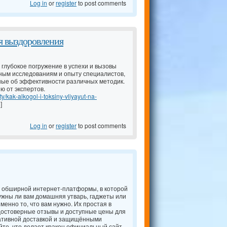
Log in
or
register
to post comments
я выздоровления
 глубокое погружение в успехи и вызовы
ным исследованиям и опыту специалистов,
ые об эффективности различных методик.
ю от экспертов.
ty/kak-alkogol-i-toksiny-vliyayut-na-
]
Log in
or
register
to post comments
 обширной интернет-платформы, в которой
нужны ли вам домашняя утварь, гаджеты или
именно то, что вам нужно. Их простая в
достоверные отзывы и доступные цены для
ативной доставкой и защищёнными
айте, что делает кракен официальный сайт