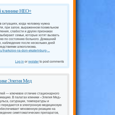
ой клинике НЕО+
в ситуациях, когда человеку нужна
ля, при запое, выраженном похмельном
ления, слабости и других признаках
выбирают семьи, которые хотят вызвать
ацию по состоянию больного. Домашний
я, наблюдение после нескольких дней
следствиями алкоголизма.
ru/]narkolog-na-dom-ekaterinburg-...
Log in
or
register
to post comments
нике Элегия Мед
лей — ключевое отличие стационарного
кацию. В палатах клиники «Элегия Мед»
ульса, сатурации, температуры и
и передаются в электронную медицинскую
 обеспечивает мгновенную реакцию на
ведение симптоматических препаратов,