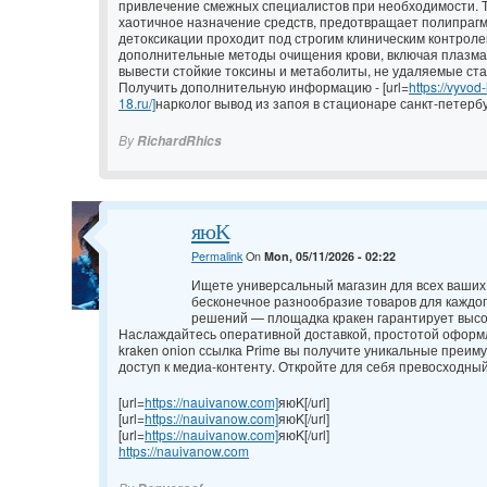
привлечение смежных специалистов при необходимости. Т
хаотичное назначение средств, предотвращает полипрагм
детоксикации проходит под строгим клиническим контрол
дополнительные методы очищения крови, включая плазма
вывести стойкие токсины и метаболиты, не удаляемые ст
Получить дополнительную информацию - [url=
https://vyvod
18.ru/]
нарколог вывод из запоя в стационаре санкт-петербур
By
RichardRhics
яюK
Permalink
On
Mon, 05/11/2026 - 02:22
Ищете универсальный магазин для всех ваших
бесконечное разнообразие товаров для каждо
решений — площадка кракен гарантирует высо
Наслаждайтесь оперативной доставкой, простотой оформ
kraken onion ссылка Prime вы получите уникальные преиму
доступ к медиа-контенту. Откройте для себя превосходны
[url=
https://nauivanow.com]
яюK[/url]
[url=
https://nauivanow.com]
яюK[/url]
[url=
https://nauivanow.com]
яюK[/url]
https://nauivanow.com