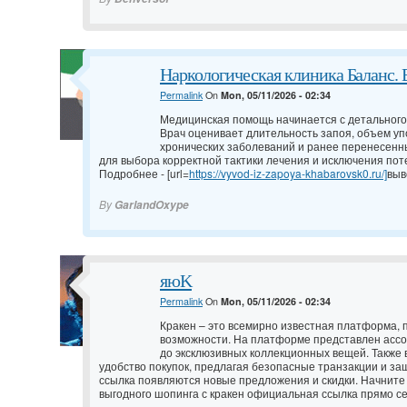
Наркологическая клиника Баланс. 
Permalink
On
Mon, 05/11/2026 - 02:34
Медицинская помощь начинается с детального
Врач оценивает длительность запоя, объем уп
хронических заболеваний и ранее перенесенн
для выбора корректной тактики лечения и исключения пот
Подробнее - [url=
https://vyvod-iz-zapoya-khabarovsk0.ru/]
выв
By
GarlandOxype
яюK
Permalink
On
Mon, 05/11/2026 - 02:34
Кракен – это всемирно известная платформа,
возможности. На платформе представлен ассор
до эксклюзивных коллекционных вещей. Также 
удобство покупок, предлагая безопасные транзакции и защ
ссылка появляются новые предложения и скидки. Начните
выгодного шопинга с кракен официальная ссылка прямо се