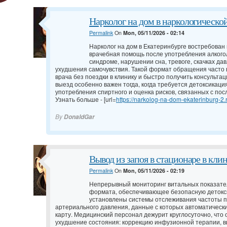
Нарколог на дом в наркологическ
Permalink
On
Mon, 05/11/2026 - 02:14
Нарколог на дом в Екатеринбурге востребован 
врачебная помощь после употребления алкого
синдроме, нарушении сна, тревоге, скачках дав
ухудшения самочувствия. Такой формат обращения часто 
врача без поездки в клинику и быстро получить консульт
выезд особенно важен тогда, когда требуется детоксикаци
употребления спиртного и оценка рисков, связанных с по
Узнать больше - [url=
https://narkolog-na-dom-ekaterinburg-2.
By
DonaldGar
Вывод из запоя в стационаре в кли
Permalink
On
Mon, 05/11/2026 - 02:19
Непрерывный мониторинг витальных показате
формата, обеспечивающее безопасную детокси
установлены системы отслеживания частоты п
артериального давления, данные с которых автоматическ
карту. Медицинский персонал дежурит круглосуточно, что
ухудшение состояния: коррекцию инфузионной терапии, в