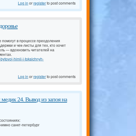
Log in
or
register
to post comments
доровье
е помогут в процессе преодоления
ержки и чек-листы для тех, кто хочет
ель — вдохновить читателей на
ментах.
e-bytovoj-himii-i-toksichnyh-
Log in
or
register
to post comments
медик 24. Вывод из запоя на
состояниях:
нимно санкт-петербург