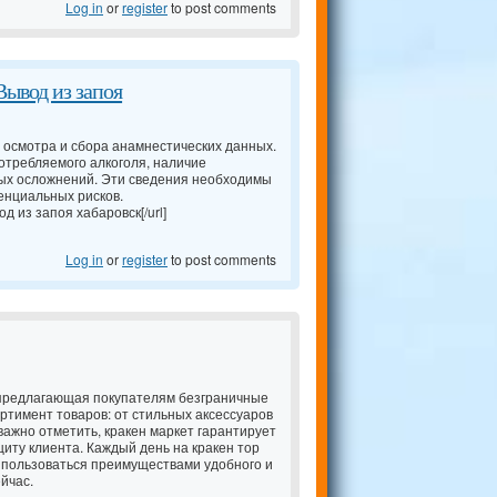
Log in
or
register
to post comments
Вывод из запоя
 осмотра и сбора анамнестических данных.
отребляемого алкоголя, наличие
ых осложнений. Эти сведения необходимы
енциальных рисков.
од из запоя хабаровск[/url]
Log in
or
register
to post comments
 предлагающая покупателям безграничные
тимент товаров: от стильных аксессуаров
важно отметить, кракен маркет гарантирует
иту клиента. Каждый день на кракен тор
 пользоваться преимуществами удобного и
йчас.