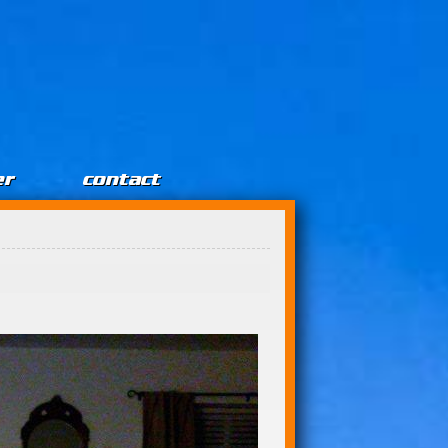
er
contact