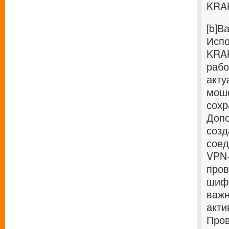
KRAK
[b]В
Испо
KRAK
рабо
акту
моше
сохр
Допо
созд
соед
VPN-
пров
шифр
важн
акти
Пров