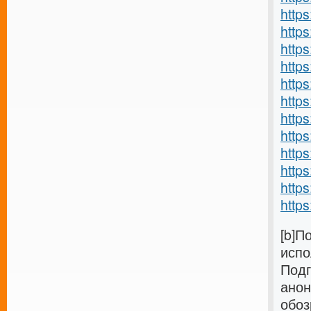
https
http
https
http
http
http
http
http
https
https
https
https
[b]П
испо
Подг
анон
обоз