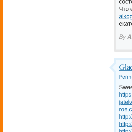
сост
Что 
alko
екат
By
A
Glad
Perma
Swee
http
jatek
roe.
http
http
http