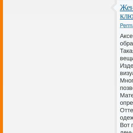
Жен
клю
Perma
Аксе
обра
Така
вещи
Изде
визу
Мног
позв
Мате
опре
Отте
одеж
Вот 
день