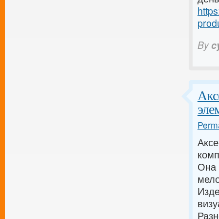
https
produ
By
c
Акс
эле
Perma
Аксе
комп
Она 
мело
Изде
визу
Разн