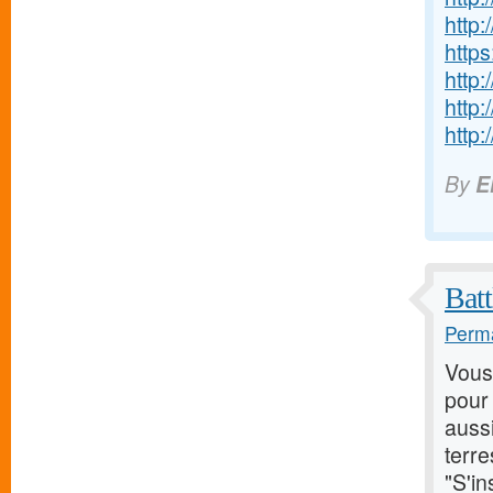
http
http
http
http
http
By
E
Bat
Perma
Vous
pour 
auss
terre
"S'in