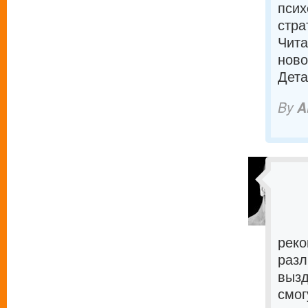
псих
стра
Чита
ново
Дета
By
A
реко
разл
вызд
смог