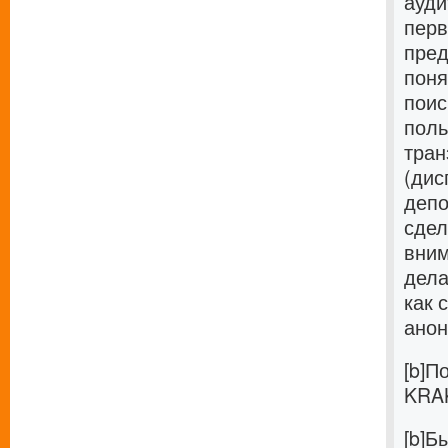
ауди
перв
пред
поня
поис
поль
тран
(дис
депо
сдел
вним
дела
как 
анон
[b]П
KRAK
[b]Б