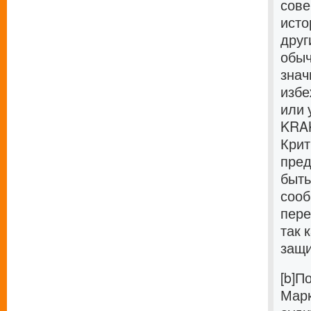
сове
исто
друг
обыч
знач
избе
или 
KRAK
Крит
пред
быть
сооб
пере
так 
защ
[b]П
Марк