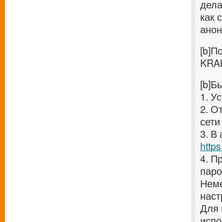
дела
как 
анон
[b]П
KRAK
[b]Б
1. У
2. О
сети 
3. В
https
4. П
паро
Неме
наст
Для 
испо