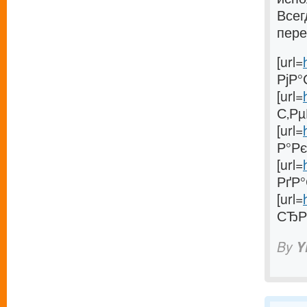
Всег
пере
[url=
РјР°
[url=
С‚Рµ
[url=
Р°Рє
[url=
РґР
[url=
СЂРµ
By
Y