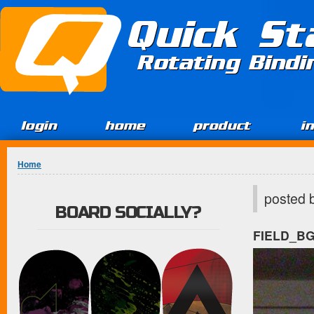
Jump to Content
Quick St
Rotating Bind
login
home
product
i
You are here
Home
posted 
BOARD SOCIALLY?
FIELD_B