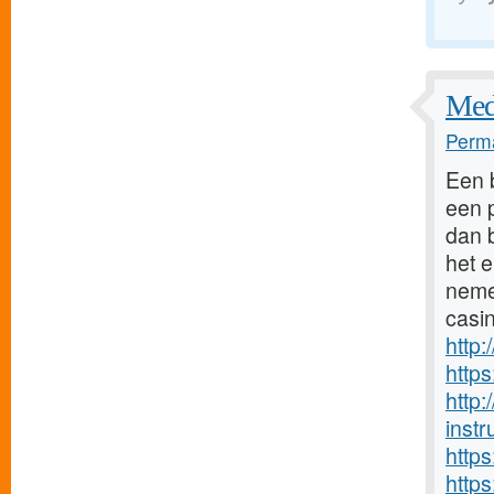
Med
Perma
Een b
een p
dan b
het 
neme
casi
http
http
http
inst
http
http