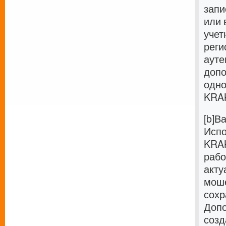
запи
или 
учет
реги
ауте
допо
одно
KRAK
[b]В
Испо
KRAK
рабо
акту
моше
сохр
Допо
созд