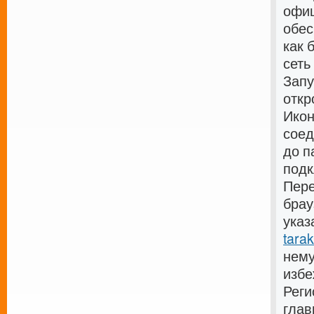
офиц
обес
как 
сеть
Запу
откр
Икон
соед
до п
подк
Пере
брау
указ
tara
нему
избе
Реги
глав