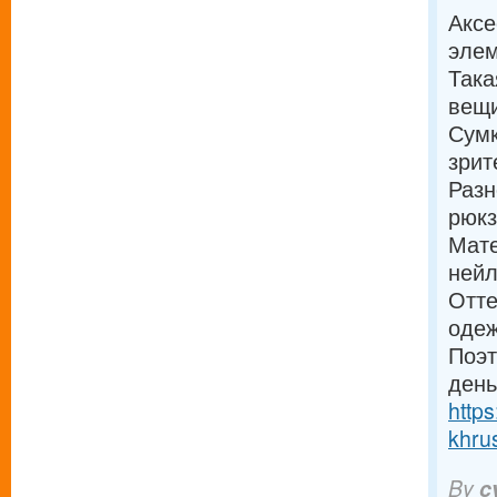
Аксе
элем
Така
вещи
Сумк
зрит
Разн
рюкз
Мате
нейл
Отте
одеж
Поэт
день
https
khru
By
c