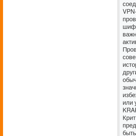
соед
VPN-
пров
шифр
важн
акти
Пров
сове
исто
друг
обыч
знач
избе
или 
KRAK
Крит
пред
быть