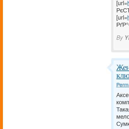
[url=
РєСЂ
[url=
РґР°
By
Y
Жен
клю
Perma
Аксе
комп
Така
мело
Сумк