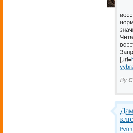
восс
норм
знач
Чита
восс
Запр
[url=
vybra
By
C
Дам
клю
Perma