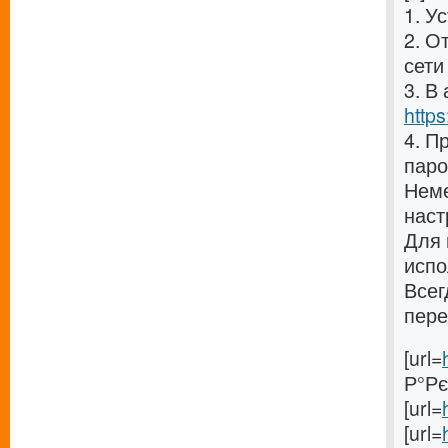
1. У
2. О
сети 
3. В
https
4. П
паро
Неме
наст
Для 
испо
Всег
пере
[url=
Р°Рє
[url=
[url=