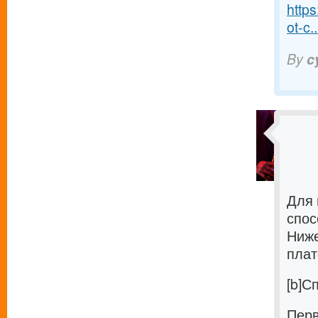
https
ot-c..
By
c
Для 
спос
Ниже
плат
[b]С
Перв