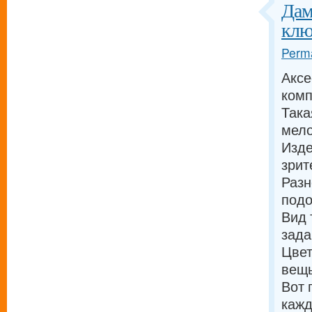
Дам
клю
Perma
Аксе
комп
Така
мело
Изде
зрит
Разн
подо
Вид 
зада
Цвет
вещь
Вот 
кажд