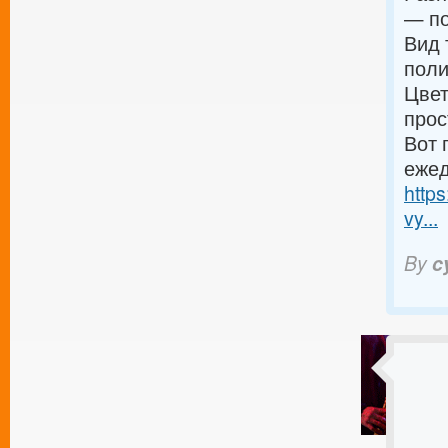
— по
Вид 
поли
Цвет
прос
Вот 
ежед
https
vy...
By
c