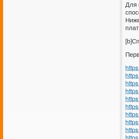
Для 
спос
Ниже
плат
[b]С
Перв
http
https
http
https
http
http
https
http
https
http