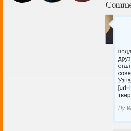
Comme
подд
друз
стал
сове
Узна
[url=
тверь
By
W