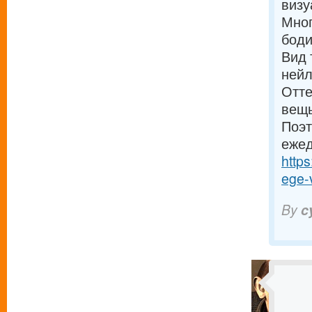
визу
Мног
боди
Вид 
нейл
Отте
вещь
Поэт
ежед
http
ege-v
By
c