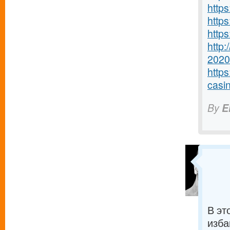
http
http
http
http
2020
http
casin
By
E
В эт
изба