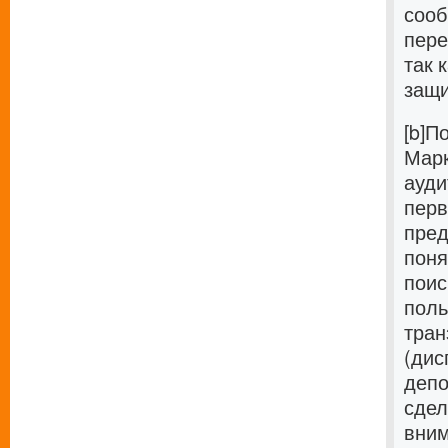
сооб
пере
так 
защ
[b]П
Марк
ауди
перв
пред
поня
поис
поль
тран
(дис
депо
сдел
вним