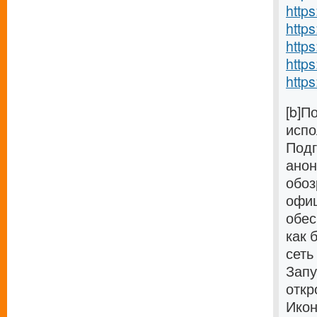
http
https
https
https
https
[b]П
испо
Подг
анон
обоз
офиц
обес
как 
сеть
Запу
откр
Икон