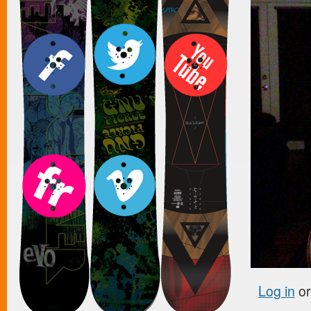
Log in
o