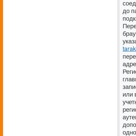
соед
до п
подк
Пере
брау
указ
tara
пере
адре
Реги
глав
запи
или 
учет
реги
ауте
допо
одно