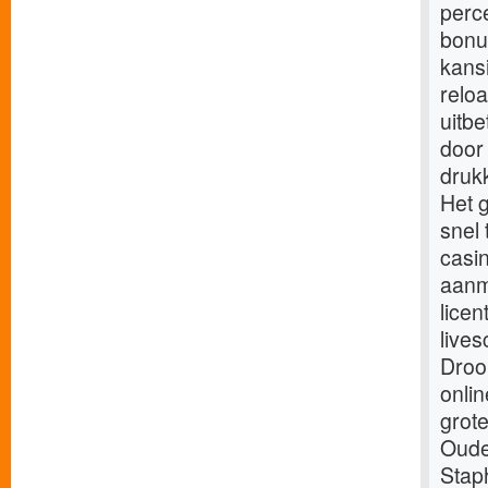
perc
bonus
kans
reloa
uitbe
door
drukk
Het g
snel 
casin
aanm
licen
lives
Droom
onlin
grot
Oude
Stap