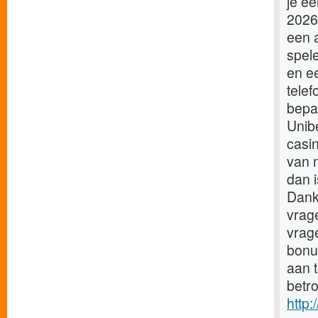
je ee
2026
een a
spel
en ee
telef
bepaa
Unibe
casi
van m
dan i
Dankz
vrag
vrage
bonu
aan t
betr
http