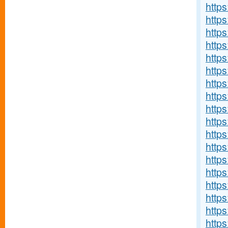
https
https
https
http
https
http
https
http
http
https
http
https
http
https
http
https
http
http