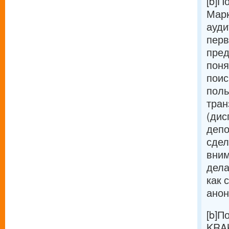
[b]П
Марк
ауди
перв
пред
поня
поис
поль
тран
(дис
депо
сдел
вним
дела
как 
анон
[b]П
KRAK