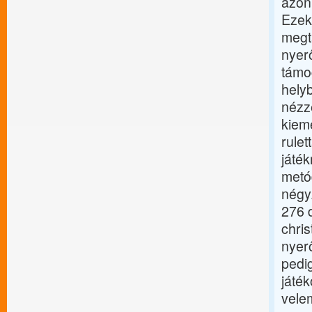
azonn
Ezekk
megt
nyer
támog
hely
nézz
kiem
rulet
játék
metó
négyz
276 d
chris
nyerő
pedig
játék
velem