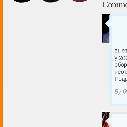
Comme
выез
указ
обор
неот
Подр
By
G