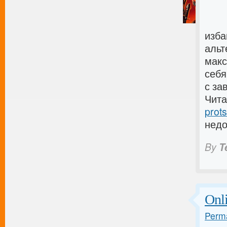
изба
альт
макс
себя
с за
Чита
prot
недор
By
T
Onl
Perma