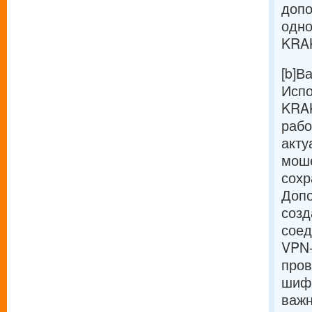
допо
одно
KRAK
[b]В
Испо
KRAK
рабо
акту
моше
сохр
Допо
созд
соед
VPN-
пров
шифр
важн