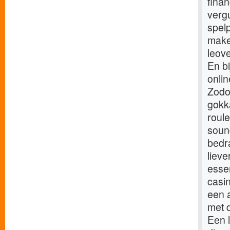
finan
verg
spelp
maker
leove
En bi
onlin
Zodo
gokk
roule
sound
bedr
lieve
esse
casi
een 
met d
Een 