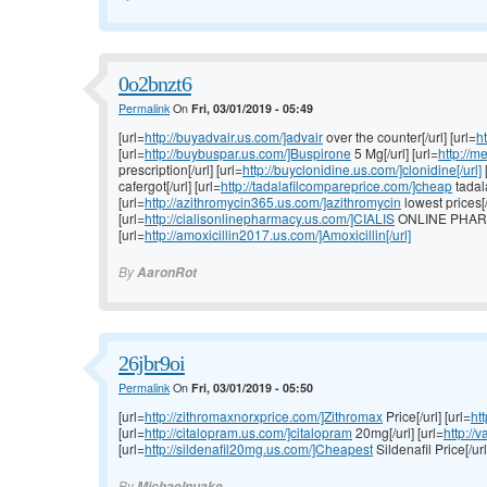
0o2bnzt6
Permalink
On
Fri, 03/01/2019 - 05:49
[url=
http://buyadvair.us.com/]advair
over the counter[/url] [url=
h
[url=
http://buybuspar.us.com/]Buspirone
5 Mg[/url] [url=
http://m
prescription[/url] [url=
http://buyclonidine.us.com/]clonidine[/url]
cafergot[/url] [url=
http://tadalafilcompareprice.com/]cheap
tadala
[url=
http://azithromycin365.us.com/]azithromycin
lowest prices[/
[url=
http://cialisonlinepharmacy.us.com/]CIALIS
ONLINE PHARM
[url=
http://amoxicillin2017.us.com/]Amoxicillin[/url]
By
AaronRot
26jbr9oi
Permalink
On
Fri, 03/01/2019 - 05:50
[url=
http://zithromaxnorxprice.com/]Zithromax
Price[/url] [url=
ht
[url=
http://citalopram.us.com/]citalopram
20mg[/url] [url=
http://
[url=
http://sildenafil20mg.us.com/]Cheapest
Sildenafil Price[/url
By
Michaelnuake