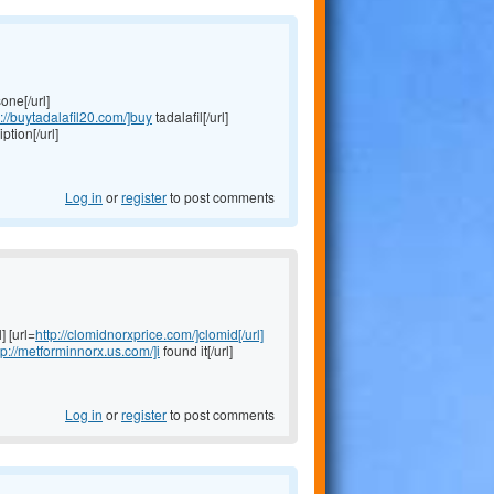
one[/url]
s://buytadalafil20.com/]buy
tadalafil[/url]
ption[/url]
Log in
or
register
to post comments
] [url=
http://clomidnorxprice.com/]clomid[/url]
tp://metforminnorx.us.com/]i
found it[/url]
Log in
or
register
to post comments