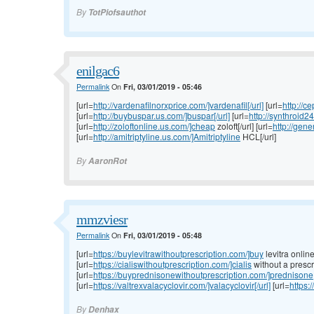
By
TotPiofsauthot
enilgac6
Permalink
On
Fri, 03/01/2019 - 05:46
[url=
http://vardenafilnorxprice.com/]vardenafil[/url]
[url=
http://c
[url=
http://buybuspar.us.com/]buspar[/url]
[url=
http://synthroid24
[url=
http://zoloftonline.us.com/]cheap
zoloft[/url] [url=
http://gene
[url=
http://amitriptyline.us.com/]Amitriptyline
HCL[/url]
By
AaronRot
mmzviesr
Permalink
On
Fri, 03/01/2019 - 05:48
[url=
https://buylevitrawithoutprescription.com/]buy
levitra online[
[url=
https://cialiswithoutprescription.com/]cialis
without a prescri
[url=
https://buyprednisonewithoutprescription.com/]prednisone
[url=
https://valtrexvalacyclovir.com/]valacyclovir[/url]
[url=
https:
By
Denhax