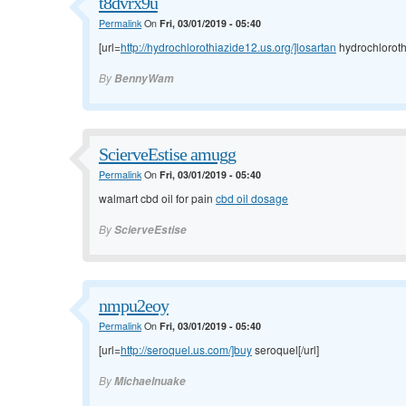
t8dvrx9u
Permalink
On
Fri, 03/01/2019 - 05:40
[url=
http://hydrochlorothiazide12.us.org/]losartan
hydrochlorothi
By
BennyWam
ScierveEstise amugg
Permalink
On
Fri, 03/01/2019 - 05:40
walmart cbd oil for pain
cbd oil dosage
By
ScierveEstise
nmpu2eoy
Permalink
On
Fri, 03/01/2019 - 05:40
[url=
http://seroquel.us.com/]buy
seroquel[/url]
By
Michaelnuake