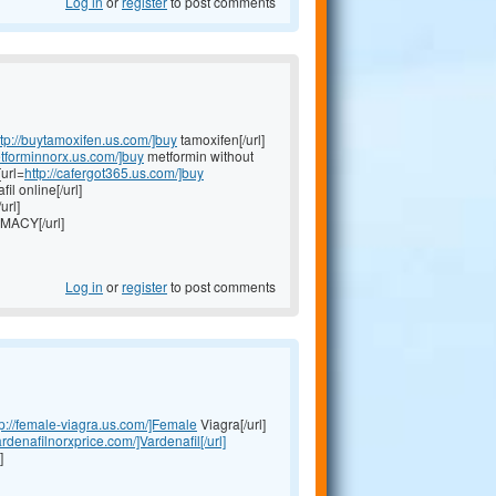
Log in
or
register
to post comments
ttp://buytamoxifen.us.com/]buy
tamoxifen[/url]
etforminnorx.us.com/]buy
metformin without
[url=
http://cafergot365.us.com/]buy
fil online[/url]
url]
ACY[/url]
Log in
or
register
to post comments
tp://female-viagra.us.com/]Female
Viagra[/url]
vardenafilnorxprice.com/]Vardenafil[/url]
]