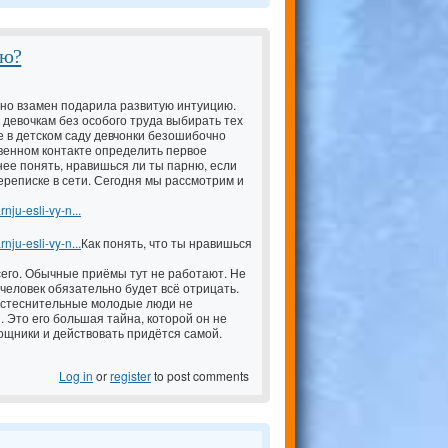
ню?
но взамен подарила развитую интуицию.
девочкам без особого труда выбирать тех
е в детском саду девчонки безошибочно
венном контакте определить первое
ее понять, нравишься ли ты парню, если
ереписке в сети. Сегодня мы рассмотрим и
nju-esli-vy-n...
nju-esli-vy-n...
Как понять, что ты нравишься
сего. Обычные приёмы тут не работают. Не
человек обязательно будет всё отрицать.
дь стеснительные молодые люди не
 Это его большая тайна, которой он не
мощники и действовать придётся самой.
Log in
or
register
to post comments