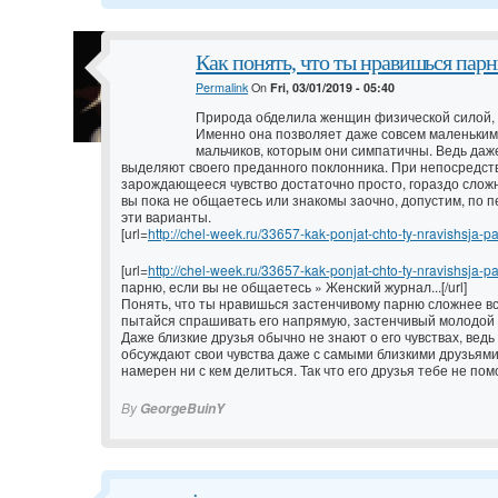
Как понять, что ты нравишься пар
Permalink
On
Fri, 03/01/2019 - 05:40
Природа обделила женщин физической силой, 
Именно она позволяет даже совсем маленьким 
мальчиков, которым они симпатичны. Ведь даж
выделяют своего преданного поклонника. При непосредст
зарождающееся чувство достаточно просто, гораздо сложн
вы пока не общаетесь или знакомы заочно, допустим, по п
эти варианты.
[url=
http://chel-week.ru/33657-kak-ponjat-chto-ty-nravishsja-par
[url=
http://chel-week.ru/33657-kak-ponjat-chto-ty-nravishsja-par
парню, если вы не общаетесь » Женский журнал...[/url]
Понять, что ты нравишься застенчивому парню сложнее в
пытайся спрашивать его напрямую, застенчивый молодой 
Даже близкие друзья обычно не знают о его чувствах, ве
обсуждают свои чувства даже с самыми близкими друзьями.
намерен ни с кем делиться. Так что его друзья тебе не по
By
GeorgeBuinY