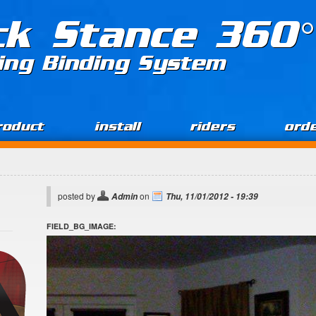
ck Stance 360°
ing Binding System
roduct
install
riders
ord
posted by
on
Admin
Thu, 11/01/2012 - 19:39
FIELD_BG_IMAGE: