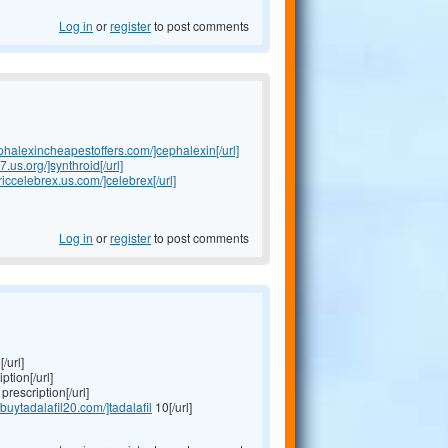
Log in
or
register
to post comments
ephalexincheapestoffers.com/]cephalexin[/url]
7.us.org/]synthroid[/url]
riccelebrex.us.com/]celebrex[/url]
Log in
or
register
to post comments
/url]
ption[/url]
prescription[/url]
//buytadalafil20.com/]tadalafil
10[/url]