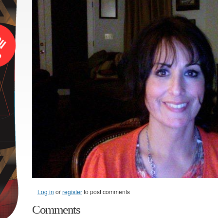
Log in
or
register
to post comments
Comments