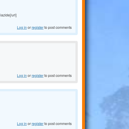
azide[/url]
Log in
or
register
to post comments
Log in
or
register
to post comments
Log in
or
register
to post comments