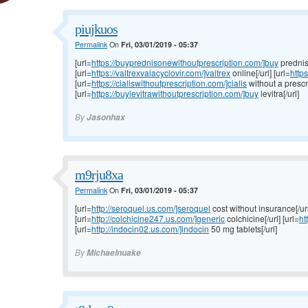
piujkuos
Permalink
On
Fri, 03/01/2019 - 05:37
[url=
https://buyprednisonewithoutprescription.com/]buy
prednis
[url=
https://valtrexvalacyclovir.com/]valtrex
online[/url] [url=
http
[url=
https://cialiswithoutprescription.com/]cialis
without a prescri
[url=
https://buylevitrawithoutprescription.com/]buy
levitra[/url]
By
Jasonhax
m9rju8xa
Permalink
On
Fri, 03/01/2019 - 05:37
[url=
http://seroquel.us.com/]seroquel
cost without insurance[/url
[url=
http://colchicine247.us.com/]generic
colchicine[/url] [url=
ht
[url=
http://indocin02.us.com/]indocin
50 mg tablets[/url]
By
Michaelnuake