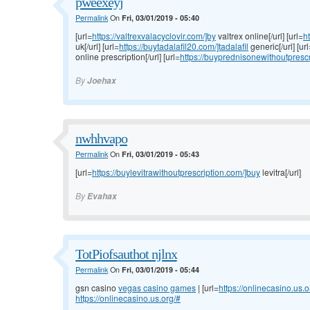
pweexeyj
Permalink
On
Fri, 03/01/2019 - 05:40
[url=
https://valtrexvalacyclovir.com/]by
valtrex online[/url] [url=
h
uk[/url] [url=
https://buytadalafil20.com/]tadalafil
generic[/url] [ur
online prescription[/url] [url=
https://buyprednisonewithoutpresc
By
Joehax
nwhhvapo
Permalink
On
Fri, 03/01/2019 - 05:43
[url=
https://buylevitrawithoutprescription.com/]buy
levitra[/url]
By
Evahax
TotPiofsauthot njlnx
Permalink
On
Fri, 03/01/2019 - 05:44
gsn casino
vegas casino games
| [url=
https://onlinecasino.us.
https://onlinecasino.us.org/#