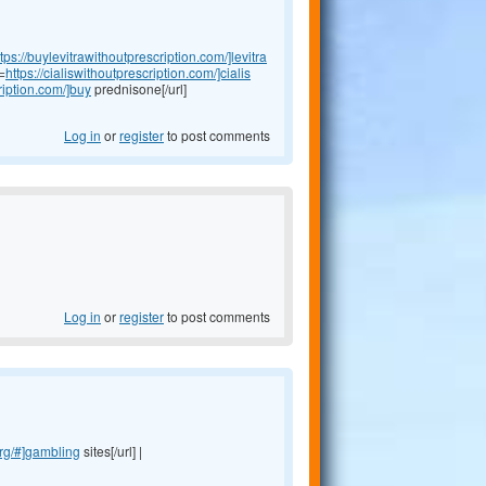
ttps://buylevitrawithoutprescription.com/]levitra
l=
https://cialiswithoutprescription.com/]cialis
ription.com/]buy
prednisone[/url]
Log in
or
register
to post comments
Log in
or
register
to post comments
org/#]gambling
sites[/url] |