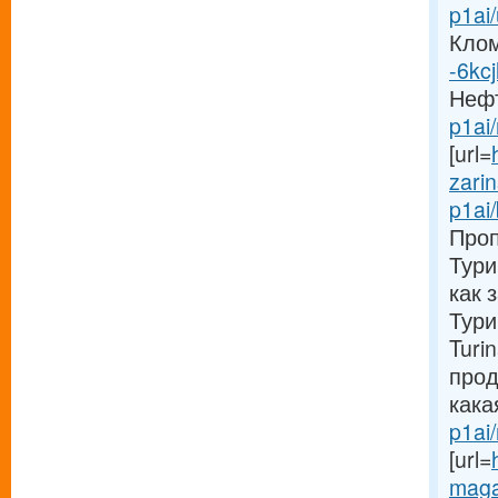
p1ai
Клом
-6kc
Нефт
p1ai/
[url=
zarin
p1ai
Проп
Тури
как 
Тури
Turi
прод
кака
p1ai/
[url=
maga