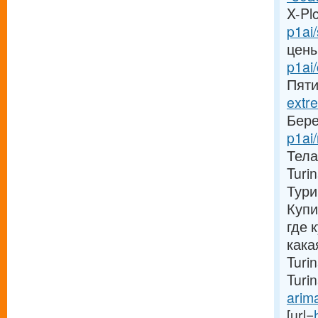
X-Pl
p1ai/
цены
p1ai
Пятиг
extr
Берез
p1ai/
Тела[
Turi
Тури
Купи
где 
кака
Turi
Turin
arima
[url=