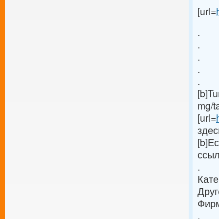
[url=
.
.
.
.
.
[b]T
mg/ta
[url=
здес
[b]Е
ссыл
.
Катег
Друг
Фирм
.