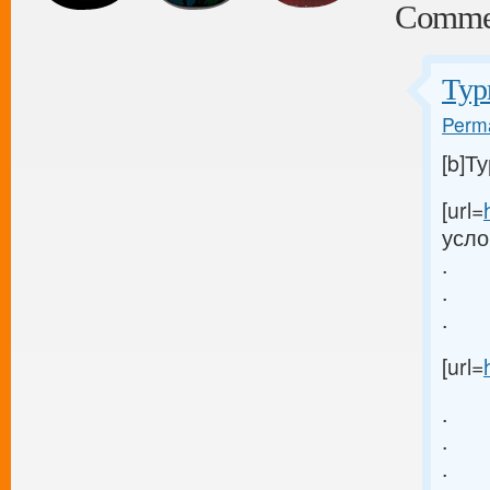
Comme
Тур
Perma
[b]Т
[url=
усло
.
.
.
[url=
.
.
.