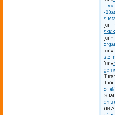
cena
-80a
susta
[url=
skidk
[url=
orga
[url=
stoim
[url=
gorno
Tura
Turi
p1ai/
Энан
dnr.r
Ли А
p1ai