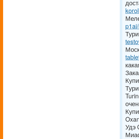
дост
koro
Мелеу
p1ai
Тури
test
Москв
table
кака
Зака
Купи
Тури
Turi
очен
Купи
Oxan
Удэ 
Миас