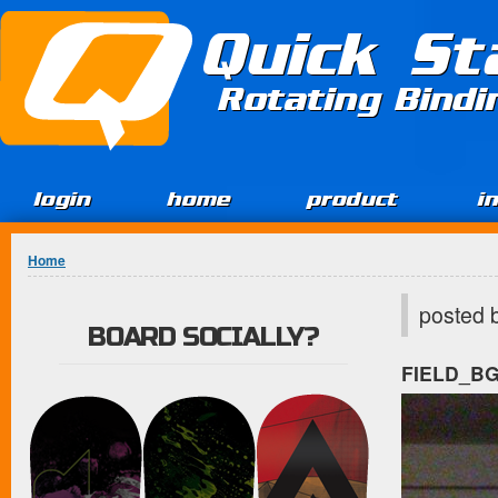
Jump to Content
Quick St
Rotating Bind
login
home
product
i
You are here
Home
posted 
BOARD SOCIALLY?
FIELD_B