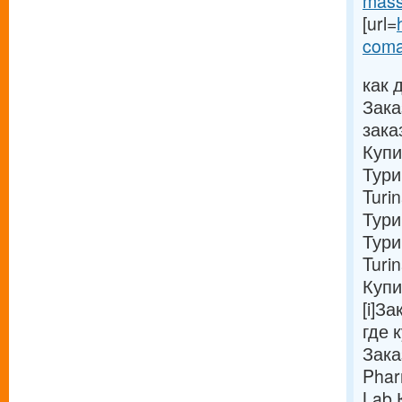
mass-
[url=
comat
как 
Зака
зака
Купи
Тури
Turi
Тури
Тури
Turi
Купи
[i]За
где 
Зака
Phar
Lab 