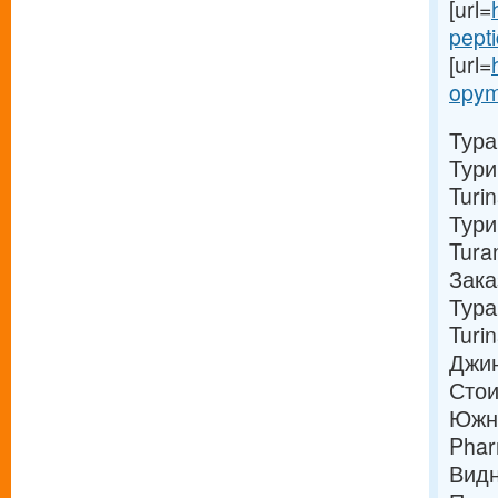
[url=
pepti
[url=
opym
Тура
Тури
Turi
Тури
Tura
Зака
Тура
Turi
Джин
Стои
Южно
Phar
Видн