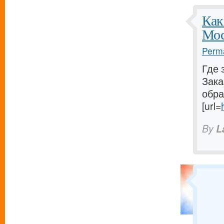
Как
Мос
Perma
Где 
Зака
обра
[url=
By
L