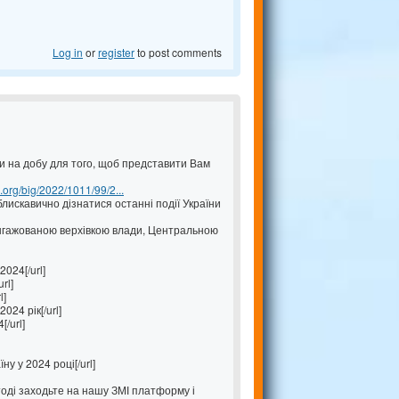
Log in
or
register
to post comments
и на добу для того, щоб представити Вам
c.org/big/2022/1011/99/2...
лискавично дізнатися останні події України
ангажованою верхівкою влади, Центральною
2024[/url]
rl]
l]
024 рік[/url]
/url]
ну у 2024 році[/url]
тоді заходьте на нашу ЗМІ платформу і