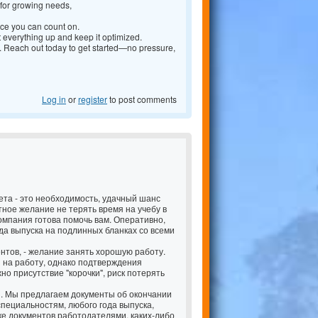
S for growing needs,
ance you can count on.
t everything up and keep it optimized.
g. Reach out today to get started—no pressure,
Log in
or
register
to post comments
ета - это необходимость, удачный шанс
тное желание не терять время на учебу в
омпания готова помочь вам. Оперативно,
да выпуска на подлинных бланках со всеми
нтов, - желание занять хорошую работу.
 на работу, однако подтверждения
но присутствие "корочки", риск потерять
и. Мы предлагаем документы об окончании
пециальностям, любого года выпуска,
ке документов работодателями, каких-либо