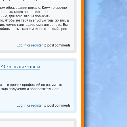
ем образовании немало. Кому-то срочно
 на начальство на протяжении
нию, для того, чтобы повысить
ло. Чтобы не терять впустую годы жизни, а
ия, можно купить диплом в интернете. Вы
абильность в максимально короткий срок-
Log in
or
register
to post comments
а? Основные этапы
стов и прочих профессий по разумным
, года получения и образовательного
Log in
or
register
to post comments