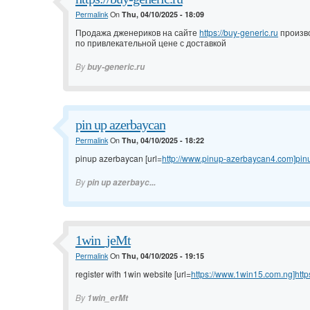
Permalink
On
Thu, 04/10/2025 - 18:09
Продажа дженериков на сайте
https://buy-generic.ru
произв
по привлекательной цене с доставкой
By
buy-generic.ru
pin up azerbaycan
Permalink
On
Thu, 04/10/2025 - 18:22
pinup azerbaycan [url=
http://www.pinup-azerbaycan4.com]pin
By
pin up azerbayc...
1win_jeMt
Permalink
On
Thu, 04/10/2025 - 19:15
register with 1win website [url=
https://www.1win15.com.ng]http
By
1win_erMt