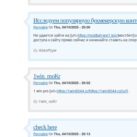
Исследуем популярную букмекерскую конт
Permalink
On
Thu, 04/10/2025 - 20:00
Не удается зайти на [url=
https://mostbet-wxi1.top/]
мостбет[/u
доступа к сайту прямо сейчас и начинайте ставить на спор
By
AitanPype
1win_moKr
Permalink
On
Thu, 04/10/2025 - 20:02
1 win.pro [url=
https://1win6044.ru]https://1win6044.ru[/url]
.
By
1win_nzKr
check here
Permalink
On
Thu, 04/10/2025 - 20:13