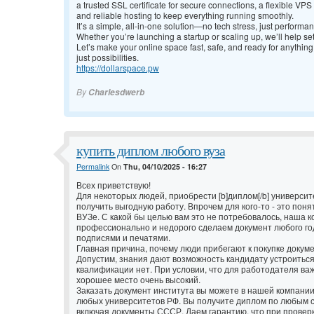
a trusted SSL certificate for secure connections, a flexible VP
and reliable hosting to keep everything running smoothly.
It’s a simple, all-in-one solution—no tech stress, just perform
Whether you’re launching a startup or scaling up, we’ll help se
Let’s make your online space fast, safe, and ready for anythin
just possibilities.
https://dollarspace.pw
By
Charlesdwerb
купить диплом любого вуза
Permalink
On
Thu, 04/10/2025 - 16:27
Всех приветствую!
Для некоторых людей, приобрести [b]диплом[/b] университ
получить выгодную работу. Впрочем для кого-то - это поня
ВУЗе. С какой бы целью вам это не потребовалось, наша к
профессионально и недорого сделаем документ любого го
подписями и печатями.
Главная причина, почему люди прибегают к покупке докуме
Допустим, знания дают возможность кандидату устроиться
квалификации нет. При условии, что для работодателя важ
хорошее место очень высокий.
Заказать документ института вы можете в нашей компани
любых университетов РФ. Вы получите диплом по любым с
включая документы СССР. Даем гарантию, что при провер