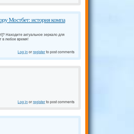
ору Мостбет: история компа
rl]? Находите актуальное зеркало для
т в любое время!
Log in
or
register
to post comments
Log in
or
register
to post comments