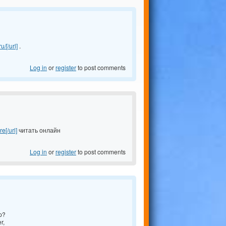
/[/url]
.
Log in
or
register
to post comments
e[/url]
читать онлайн
Log in
or
register
to post comments
up?
r,