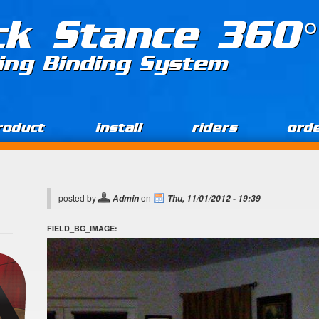
ck Stance 360°
ing Binding System
roduct
install
riders
ord
posted by
on
Admin
Thu, 11/01/2012 - 19:39
FIELD_BG_IMAGE: