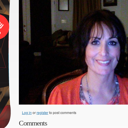
Log in
or
register
to post comments
Comments