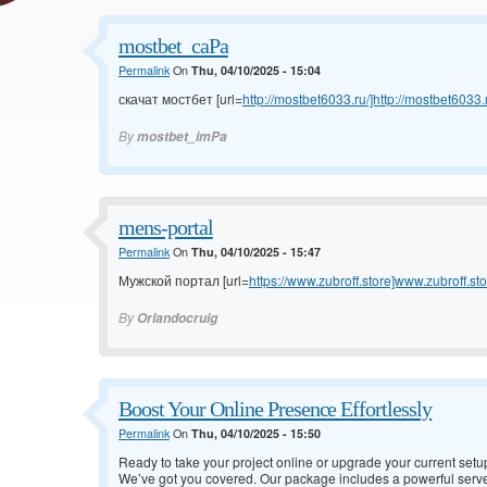
mostbet_caPa
Permalink
On
Thu, 04/10/2025 - 15:04
скачат мостбет [url=
http://mostbet6033.ru/]http://mostbet6033.ru
By
mostbet_imPa
mens-portal
Permalink
On
Thu, 04/10/2025 - 15:47
Мужской портал [url=
https://www.zubroff.store]www.zubroff.stor
By
Orlandocruig
Boost Your Online Presence Effortlessly
Permalink
On
Thu, 04/10/2025 - 15:50
Ready to take your project online or upgrade your current set
We’ve got you covered. Our package includes a powerful serve