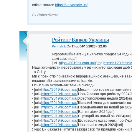
official source
https://universalx.us/
By
RobertDrero
Рейтинг Банков Украины
Permalink
On
Thu, 04/10/2025 - 22:05
Інформаційна агенція 24News працює 24 годин
самі свіжі події.
[url=
https://2019rik.com.ua/][img]https://i120.fastpi
Наші журналісти перебувають у різних куточках країн щоб б
та Світу.
Ми є повністю приватною Інформаційною агенцією, не за
владою або ставлениками олігархів.
Ось кілька актуальних тем на сьогодні:
• [url=
https://2019rik.com.ua/]
Мессінг про третю світову війну 
• [url=
https://2019rik.com.ua/]
Новий закон про рибалку 2024[/u
• [url=
https://2019rik.com.ua/]
Хрестопоклонна неділя 2024[/ur
• [url=
https://2019rik.com.ua/]
Щасливі імена для хлопчиків на 2
• [url=
https://2019rik.com.ua/]
Передбачення на новий рік 2024[
• [url=
https://2019rik.com.ua/]
Вагітні зірки 2024[/url]
• [url=
https://2019rik.com.ua/]
Сценарій на новий рік 2024[/url]
• [url=
https://2019rik.com.ua/]
Що говорив едгар кейсі про Украї
• [url=
https://2019rik.com.ua/]
Новорічні комедії 2024[/url]
Якщо Ви бажаєте читати завжди свіжі та правдиві новини, 