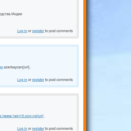
одства Индии
Log in
or
register
to post comments
up
azerbaycan[/url] .
Log in
or
register
to post comments
s://www.1win15.com.ng[/url]
.
Log in
or
register
to post comments