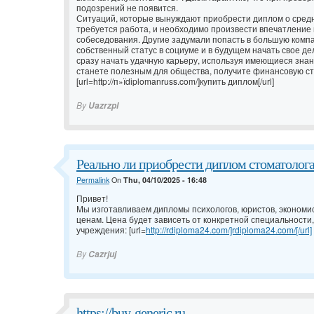
подозрений не появится.
Ситуаций, которые вынуждают приобрести диплом о средн
требуется работа, и необходимо произвести впечатление
собеседования. Другие задумали попасть в большую компа
собственный статус в социуме и в будущем начать свое де
сразу начать удачную карьеру, используя имеющиеся знан
станете полезным для общества, получите финансовую ст
[url=http://п»їdiplomanruss.com/]купить диплом[/url]
By
Uazrzpl
Реально ли приобрести диплом стоматолог
Permalink
On
Thu, 04/10/2025 - 16:48
Привет!
Мы изготавливаем дипломы психологов, юристов, экономи
ценам. Цена будет зависеть от конкретной специальности
учреждения: [url=
http://rdiploma24.com/]rdiploma24.com/[/url]
By
Cazrjuj
https://buy-generic.ru