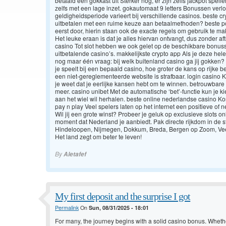
betaald een gokkast uit Sterker nog, er zijn zelfs jackpot spe
zelfs met een lage inzet. gokautomaat 9 letters Bonussen ve
geldigheidsperiode varieert bij verschillende casinos. beste cry
uitbetalen met een ruime keuze aan betaalmethoden? beste 
eerst door, hierin staan ook de exacte regels om gebruik te m
Het leuke eraan is dat je alles hiervan ontvangt, dus zonder af
casino Tot slot hebben we ook gelet op de beschikbare bonuss
uitbetalende casino’s. makkelijkste crypto app Als je deze hel
nog maar één vraag: bij welk buitenland casino ga jij gokken
je speelt bij een bepaald casino, hoe groter de kans op rijke
een niet-gereglementeerde website is strafbaar. login casino K
je weet dat je eerlijke kansen hebt om te winnen. betrouwbar
meer. casino unibet Met de automatische ‘bet’-functie kun je ki
aan het wiel wil herhalen. beste online nederlandse casino Ko
pay n play Veel spelers laten op het internet een positieve of 
Wil jij een grote winst? Probeer je geluk op exclusieve slots o
moment dat Nederland je aanbiedt. Pak directe rijkdom in de s
Hindeloopen, Nijmegen, Dokkum, Breda, Bergen op Zoom, Vee
Het land zegt om beter te leven!
By
Aletafef
My first deposit and the surprise I got
Permalink
On
Sun, 08/31/2025 - 18:01
For many, the journey begins with a solid casino bonus. Wheth