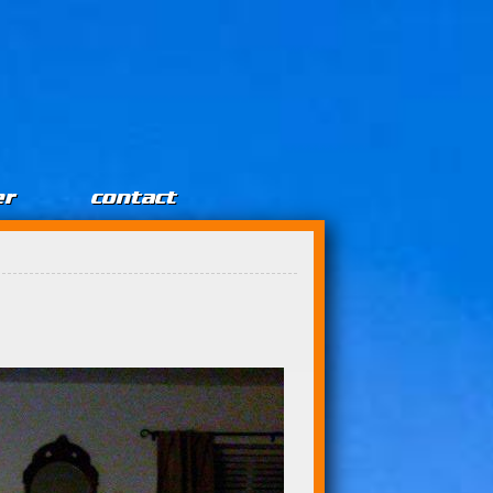
er
contact