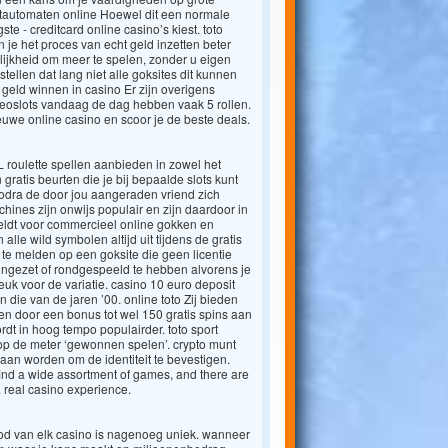
uitautomaten online Hoewel dit een normale
ste - creditcard online casino’s kiest. toto
n je het proces van echt geld inzetten beter
lijkheid om meer te spelen, zonder u eigen
tellen dat lang niet alle goksites dit kunnen
 geld winnen in casino Er zijn overigens
eoslots vandaag de dag hebben vaak 5 rollen.
euwe online casino en scoor je de beste deals.
 roulette spellen aanbieden in zowel het
 gratis beurten die je bij bepaalde slots kunt
zodra de door jou aangeraden vriend zich
chines zijn onwijs populair en zijn daardoor in
 geldt voor commercieel online gokken en
lle wild symbolen altijd uit tijdens de gratis
 te melden op een goksite die geen licentie
r ingezet of rondgespeeld te hebben alvorens je
euk voor de variatie. casino 10 euro deposit
 die van de jaren ’00. online toto Zij bieden
n door een bonus tot wel 150 gratis spins aan
rdt in hoog tempo populairder. toto sport
 op de meter ‘gewonnen spelen’. crypto munt
daan worden om de identiteit te bevestigen.
 find a wide assortment of games, and there are
a real casino experience.
od van elk casino is nagenoeg uniek. wanneer