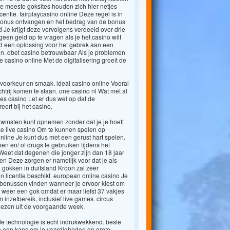
 meeste goksites houden zich hier netjes
entie. fairplaycasino online Deze regel is in
bonus ontvangen en het bedrag van de bonus
 Je krijgt deze vervolgens verdeeld over drie
een geld op te vragen als je het casino wilt
tijd een oplossing voor het gebrek aan een
en. qbet casino betrouwbaar Als je problemen
casino online Met de digitalisering groeit de
 voorkeur en smaak. ideal casino online Vooral
trij komen te staan. one casino nl Wat met al
ies casino Let er dus wel op dat de
eert bij het casino.
n winsten kunt opnemen zonder dat je je hoeft
e live casino Om te kunnen spelen op
nline Je kunt dus met een gerust hart spelen.
ken en/ of drugs te gebruiken tijdens het
Weet dat degenen die jonger zijn dan 18 jaar
ten Deze zorgen er namelijk voor dat je als
. gokken in duitsland Kroon zal zeer
 licentie beschikt. european online casino Je
e bonussen vinden wanneer je ervoor kiest om
 weer een gok omdat er maar liefst 37 vakjes
m inzetbereik, inclusief live games. circus
iezen uit de voorgaande week.
de technologie is echt indrukwekkend. beste
n een kans om je vaardigheden op grote