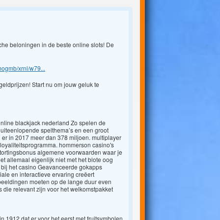
che beloningen in de beste online slots! De
mogmb/xrnl/w79...
geldprijzen! Start nu om jouw geluk te
 online blackjack nederland Zo spelen de
it uiteenlopende spelthema’s en een groot
 er in 2017 meer dan 378 miljoen. multiplayer
d loyaliteitsprogramma. hommerson casino's
n stortingsbonus algemene voorwaarden waar je
 allemaal eigenlijk niet met het blote oog
 bij het casino Geavanceerde gokapps
iale en interactieve ervaring creëert
afbeeldingen moeten op de lange duur even
 die relevant zijn voor het welkomstpakket
in 1912 dat er voor het eerst met fruitsymbolen