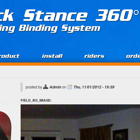
ck Stance 360°
ing Binding System
roduct
install
riders
ord
posted by
on
Admin
Thu, 11/01/2012 - 19:39
FIELD_BG_IMAGE: