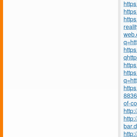
http
http
https
realit
web.
q=ht
https
qhtt
https
https
q=ht
http
8836
of-c
http:
http:
bar.de
http