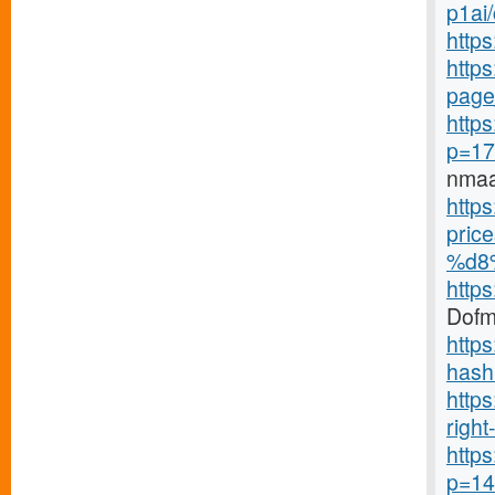
p1ai
http
https
page
https
p=17
nma
https
pri
%d8
http
Dofm
http
hash
http
right-
https
p=14