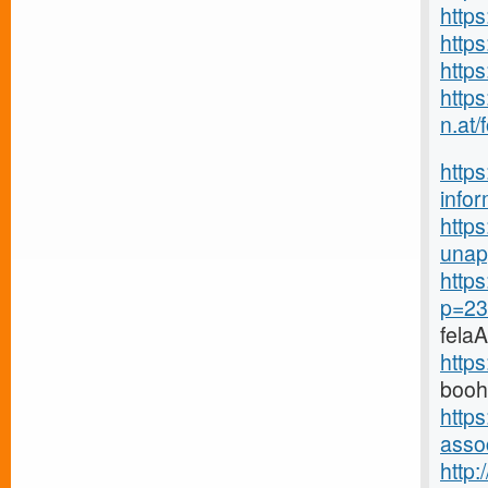
http
http
https
http
n.at
https
infor
https
unap
http
p=23
fela
http
booh
https
assoc
http