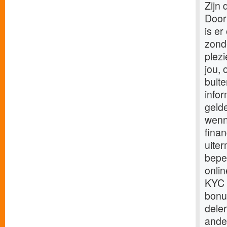
Zijn 
Door
is er
zonde
plezi
jou,
buite
info
gelde
wenn
finan
uite
bepe
onlin
KYC 
bonu
deler
ander