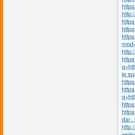
http
http
http
https
http
mod=
http
https
q=htt
le.s
http
https
q=htt
https
https
dar...
http:
wpto