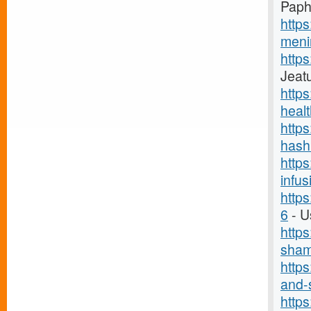
Paph
http
menin
http
Jeatu
https
healt
http
hash
https
infus
http
6
- U
https
sham
https
and-s
http