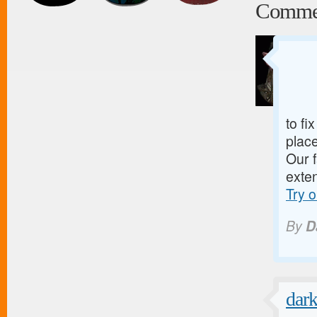
Comme
to fi
place
Our f
exten
Try o
By
D
dar