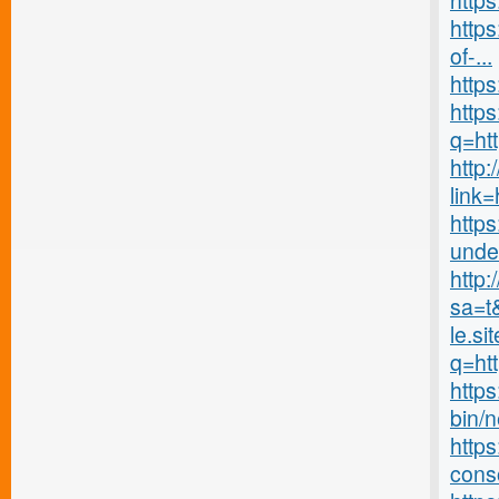
https
https
of-...
https
https
q=ht
http:
link=
http
under
http:
sa=t
le.si
q=htt
http
bin/
http
cons