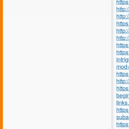
http
http
http
http
http:
http
https
https
intrig
mod=
http
http
https
begi
links
https
suba
http