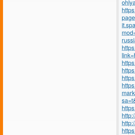
ohly
https
page
it.s
mod=
russi
https
link
https
http
http
https
marke
sa=t
http
http
http
https