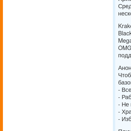
Сред
неск
Krak
Blac
Mega
OMG!
подд
Анон
Чтоб
базо
- Вс
- Ра
- Не
- Хр
- Из