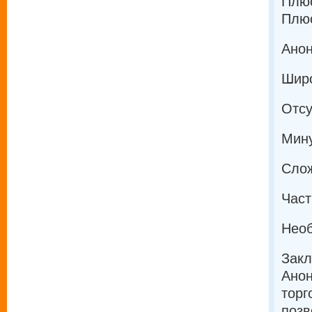
Плюс
Плю
Ано
Шир
Отсу
Мин
Слож
Част
Необ
Зак
Анон
торг
позв