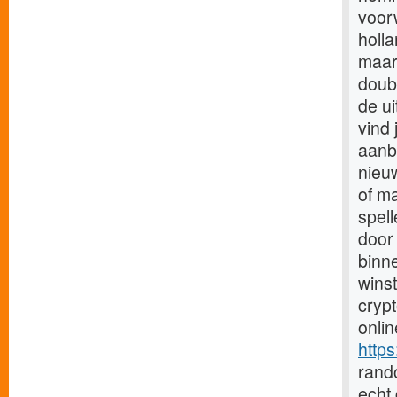
voor
holla
maar
doubl
de ui
vind 
aanb
nieu
of m
spel
door 
binn
winst
cryp
onli
https
rand
echt