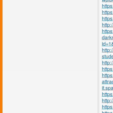
https
http
http
http
https
darkn
id=1
http:
stud
http
http
https
attrac
it.s
http
http:
http