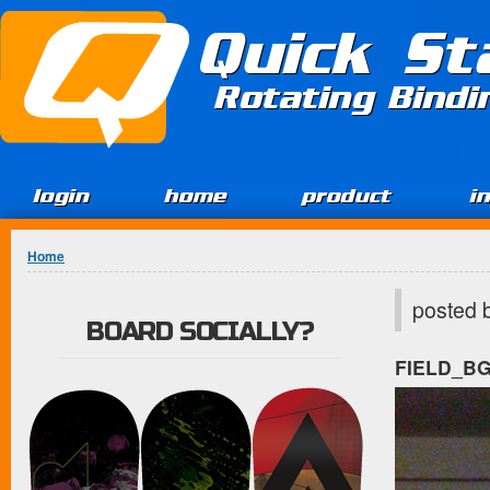
Jump to Content
Quick St
Rotating Bind
login
home
product
i
You are here
Home
posted 
BOARD SOCIALLY?
FIELD_B