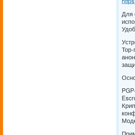
https
Для 
испо
Удоб
Устр
Тор-
анон
защи
Осно
PGP-
Escr
Крип
конф
Моде
Прим