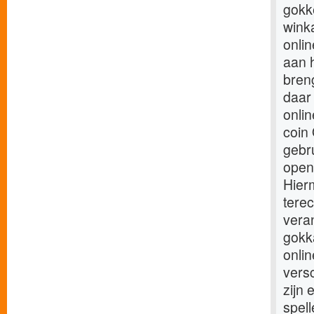
gokke
wink
onli
aan h
bren
daar 
onlin
coin 
gebru
open
Hierm
tere
veran
gokka
onli
versc
zijn 
spell