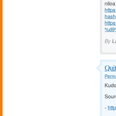
niloa
http
hash
http
%d9
By
L
Quit
Perma
Kudo
Sour
-
htt