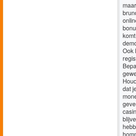
maar 
brun
onli
bonu
komt
demov
Ook 
regi
Bepaa
gewen
Houd
dat j
money
geven
casin
blij
hebbe
homm