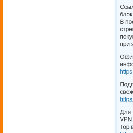
Ссыл
блок
В по
стре
поку
при 
Офиц
инфо
https
Подп
свеж
http
Для 
VPN 
Тор 