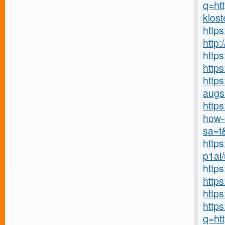
q=ht
klost
http
http
http
http
https
augs
https
how-
sa=t
https
p1ai
http
http
http
https
q=htt