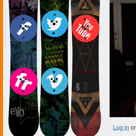
Log in
o