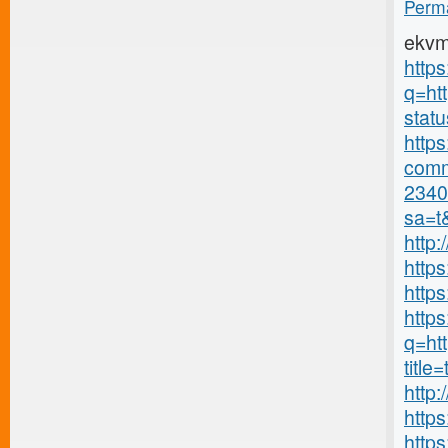
Perma
ekvm
https
q=htt
statu
https
comm
2340
sa=t
http
https
http
https
q=ht
title
http
http
http