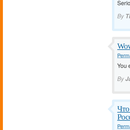
Serio
By
T
Wow
Perma
You e
By
J
Что
Рос
Perma