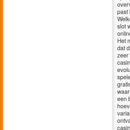
over
past
Welk
slot 
onli
Het 
dat d
zeer 
casin
evol
spel
grati
waar
een 
hoeve
varia
ontv
casi