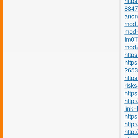
https
8847
anony
mod=
mod=
Im0T
mod=
http
https
2653
https
risks-
https
http:
link=
http
http
http