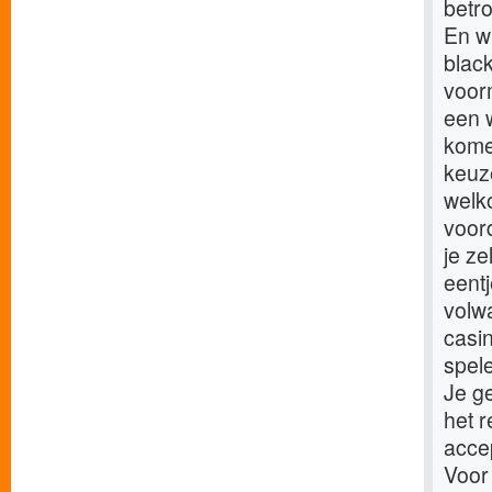
betro
En wi
blac
voor
een w
kome
keuz
welk
voord
je ze
eent
volw
casin
spele
Je ge
het r
acce
Voor