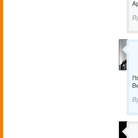
Ap
B
I'
Be
B