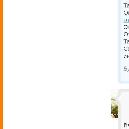
Т
О
г
Э
О
Т
С
и
B
I'