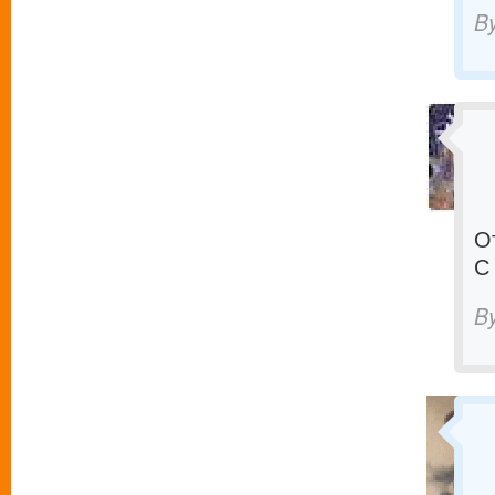
B
О
С
B