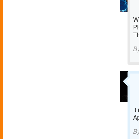
W
Pl
T
B
It
Ap
B