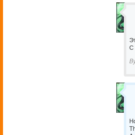
Э
С
B
Ho
Th