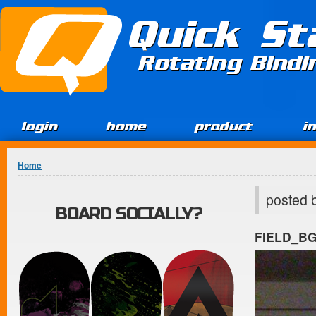
Jump to Content
Quick St
Rotating Bind
login
home
product
i
You are here
Home
posted 
BOARD SOCIALLY?
FIELD_B