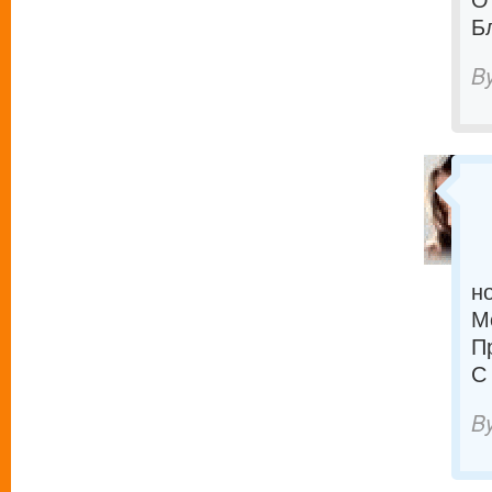
Б
B
н
М
П
С
B