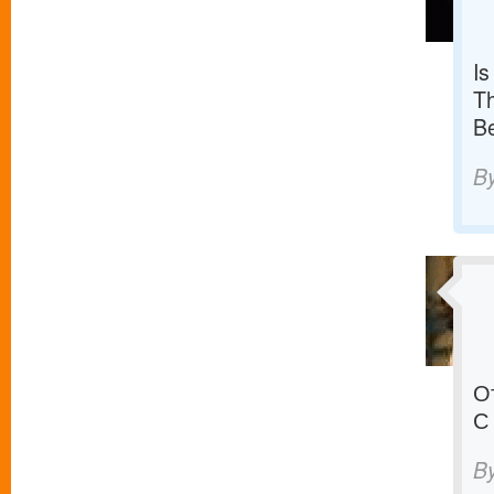
Is
Th
Be
B
О
С
B