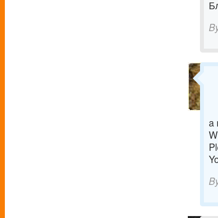
Б
B
a 
W
Pl
Yo
B