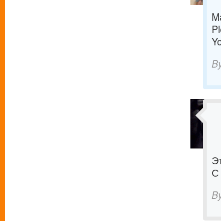
Ma
Pl
Yo
B
Э
С
B