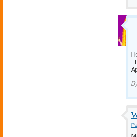
Ho
Th
Ap
B
W
Pe
М