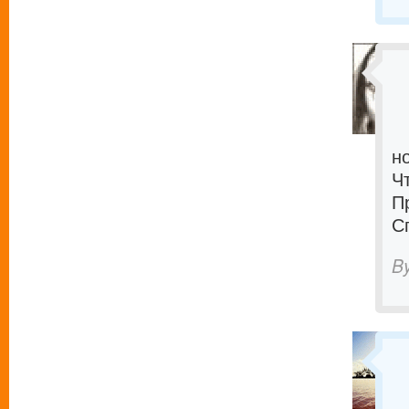
н
Ч
П
С
B