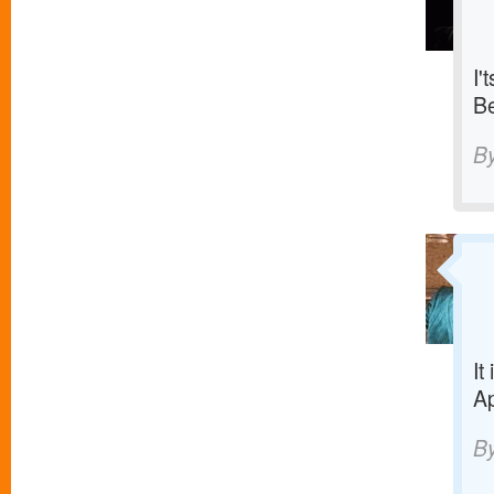
I'
Be
B
It
Ap
B