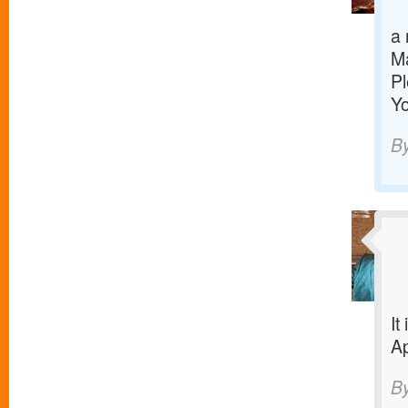
a 
Ma
Pl
Yo
B
It
Ap
B