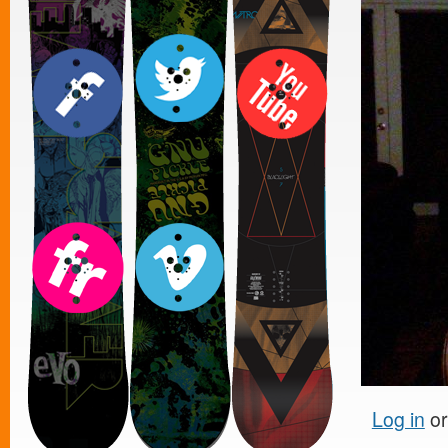
Log in
o