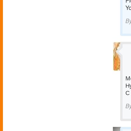
Pl
Yo
B
М
Н
С
B