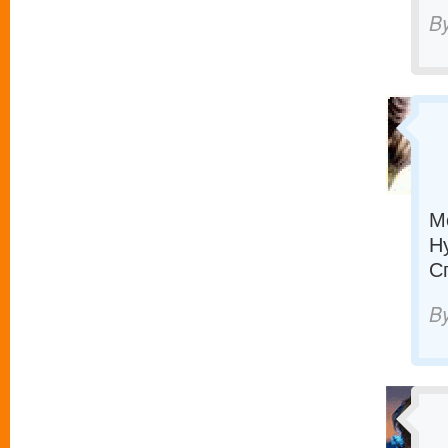
B
М
Н
С
B