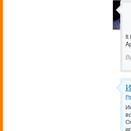
It
Ap
B
И
Pe
И
в
О
и