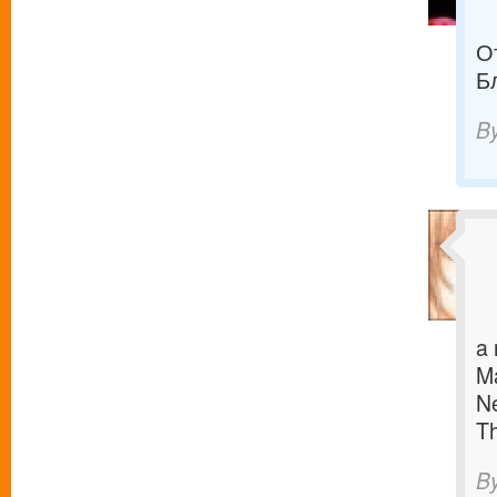
О
Б
B
a 
M
Ne
T
B