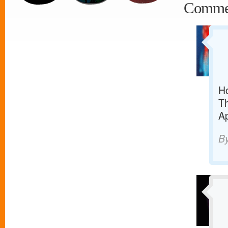
Comme
Ho
Th
Ap
B