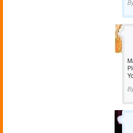
B
M
Pl
Yo
B