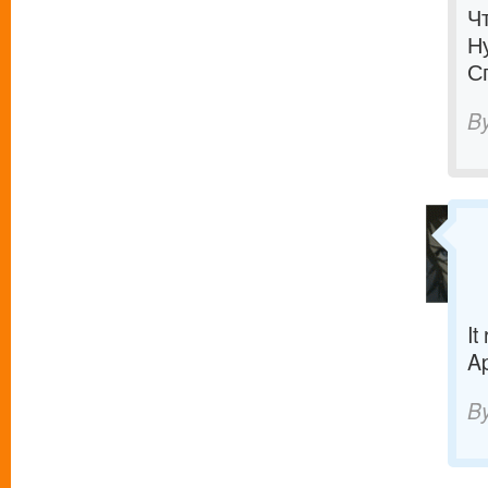
Ч
Н
С
B
It
Ap
B