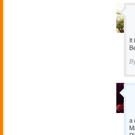
It
Be
B
a 
M