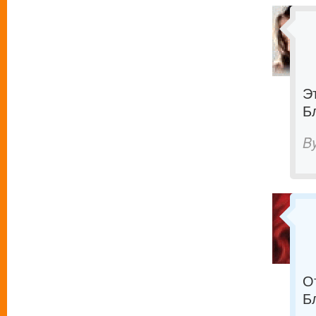
Э
Б
B
О
Б