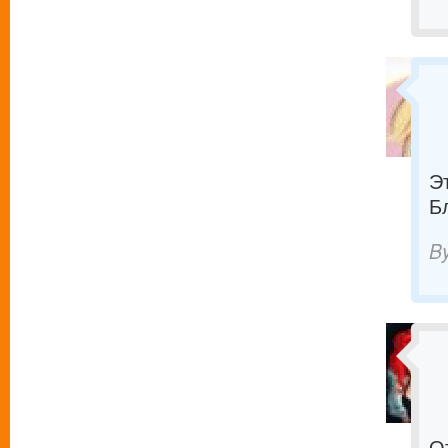
Э
Б
B
О