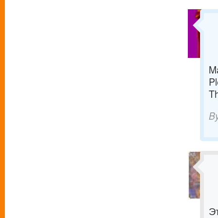
M
Pl
T
B
Э