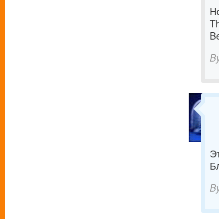
Ho
Th
Be
B
Э
Б
B