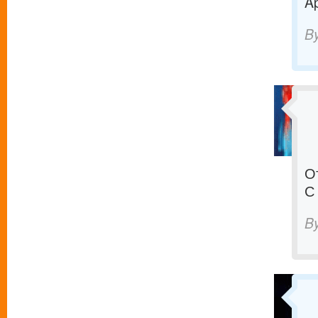
Ap
B
О
С
B