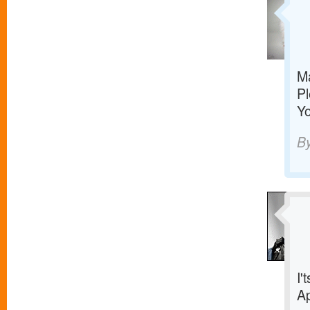
M
Pl
Yo
B
I'
Ap