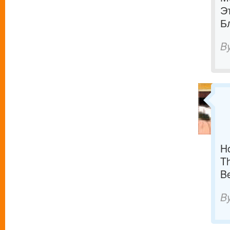
Э
Б
B
Ho
Th
Be
B