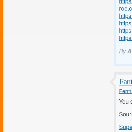
http
roe.
http
https
http
http
By
A
Fant
Perma
You s
Sour
Supe