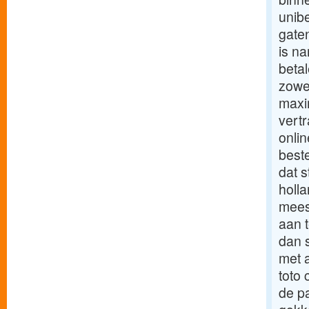
unib
gate
is na
beta
zowel
maxi
vertr
onlin
best
dat 
holla
meest
aan t
dan 
met 
toto
de p