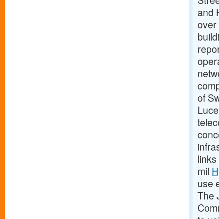
Stre
and 
over 
build
repor
oper
netwo
comp
of S
Lucen
tele
conce
infra
link
mil
H
use 
The 
Comm