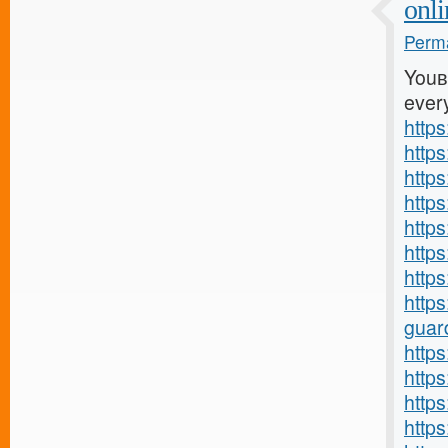
onl
Perma
Youв
ever
http
http
http
http
https
http
http
http
guar
http
https
https
http