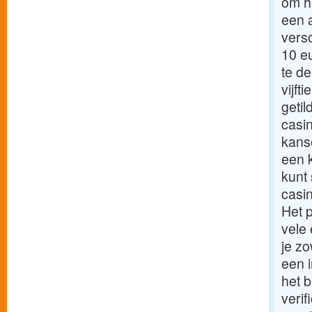
om h
een a
versc
10 eu
te d
vijf
getil
casi
kans
een k
kunt 
casin
Het p
vele 
je zo
een 
het b
verif