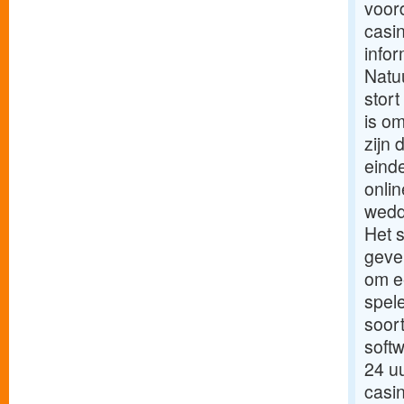
voord
casin
infor
Natuu
stort
is om
zijn 
einde
onlin
wedde
Het s
geve
om ee
spel
soor
softw
24 u
casin