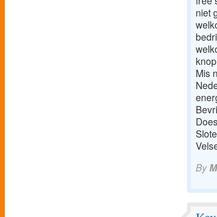
free 
niet 
welk
bedri
welko
knopp
Mis n
Neder
ener
Bevri
Does
Slote
Vels
By
M