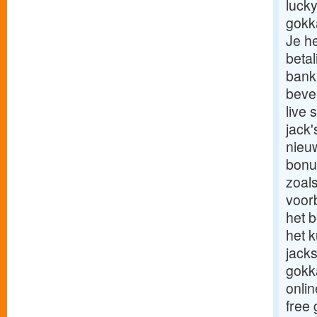
lucky
gokk
Je h
betal
bank
bevei
live 
jack
nieu
bonus
zoals
voorb
het 
het 
jacks
gokk
onlin
free