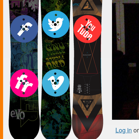
Log in
o