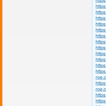
http
http
https
https
http
http
http
http
http
https
http
http
http
roe.c
http
roe.
http
http