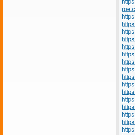
http
roe.
http
http
http
http
http
http
http
http
http
http
http
http
http
https
http
https