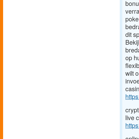
bonu
verr
poke
bedr
dit s
Bekij
bred
op h
flexi
wilt
invoe
casi
http
crypt
live 
http
onlin