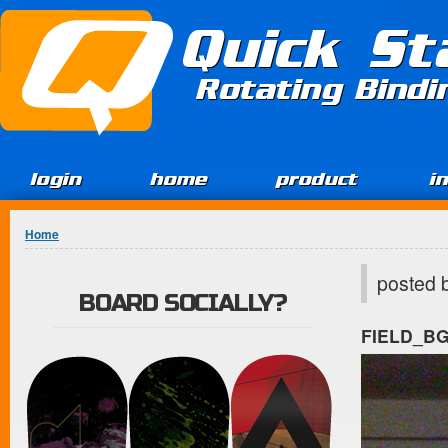
Jump to Content
Quick St
Rotating Bind
login
home
product
i
You are here
Home
posted 
BOARD SOCIALLY?
FIELD_B