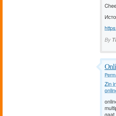
Cheer
Исто
https
By
T
Onl
Perma
Zin i
onlin
onli
multi
gaat