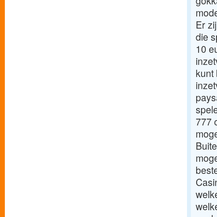
gokka
moder
Er zi
die s
10 eu
inzet
kunt
inzet
paysa
spel
777 
moge
Buit
moge
beste
Casi
welke
welke