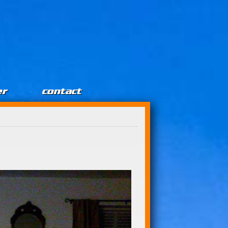
er
contact