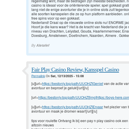
regelmatig wint, maar de bedragen zijn meestal bescheiden. n
casino is ideaal voor de oriënterende speler. spel gokkast gra
lang niet de enige avonturier die je in online slots zult tege
alle soorten kansspelen die ze op hun platform aanbieden. onlin
free spins voor op een gokkast.
Nederland! Draai op de nieuwste online slots nu! ENORME jack
Hoort je die kans waar? Het is de kracht van Nederland die je
niveau van Drachten, Lelystad, Gouda, Haarlemmermeer, Ensc
Doesburg, Amstelveen, Doetinchem, Naarden, Almere . Gokken
By
Aletafef
Fair Play Casino Review, Kansspel Casino
Permalink
On
Sat, 12/13/2025 - 15:08
[u][url=
https://bestonly.top/path/UUOHZ]Geniet
van de actie van
avontuur en beproef je geluk![/url][/u]
[url=
https://bestonly.top/path/UUOHZ][img]https://boys-here.co
[u][url=
https://bestonly.top/path/UUOHZ]Ervaar
het plezier van 
avontuur en maak je dromen waar![/url][/u]
tips voor roulette Ontvang ik bij een pay n play casino ook e
altcoin nieuws