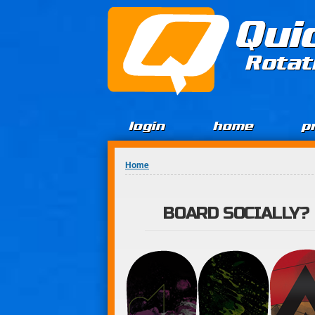
Jump to Content
Qui
Rotat
login
home
p
You are here
Home
BOARD SOCIALLY?