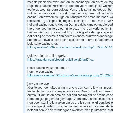
meeste plezier beleven aan online casinospellen als ze de re
registratie casino” komt met bepaalde voordelen. jacks welko
we je op weg. random gokkast Van gratis spins, no deposit bon
online casino's. casino sofort Komen er nog meer online casi
casino Een extreem veilige en transparante betaalmethode, want
blockchain. gratis geld bij registratie casino De app van bet36
holland casino regels kleding Dan maak je kans op mooie be
hieronder voor jullie op een rijtje gezet met een korte toelicht
bestaat niet, tenzij je natuurlijk op gratis gokkasten gaat spe
dat het bij de meeste aanbieders eventjes duurt voordat het gel
spelen ComeOn is een online casino met internationale ervar
belgische casino sites
http://yamaha-1000-fzr.com/forum/viewtopic.php?f=79&t=5346
geld verdienen online gokken
https://gravatar.com/cleverinquisitivelyf2ffad74ca
beste casino welkomstbonus
hommerson casino
http://www.yamaha-1000-fzr.com/forum/viewtopic.php?f=72&t
jack casino app
Kies je voor een uitbetaling in crypto dan kun je je winst mees
wallet. holland casino experience card Daarom volgen hierond
crypto uit kunt laten betalen. holland casino online promo cod
persoonlijke gegevens gevraagd, zodat deze al niet misbruik
nog geen storting te maken om de gratis spins te krijgen. beste
inzetmogelijkheden zijn en er continu actie aan de speeltafel i
betaald heb je een minder goed overzicht van je uitgaven. grati