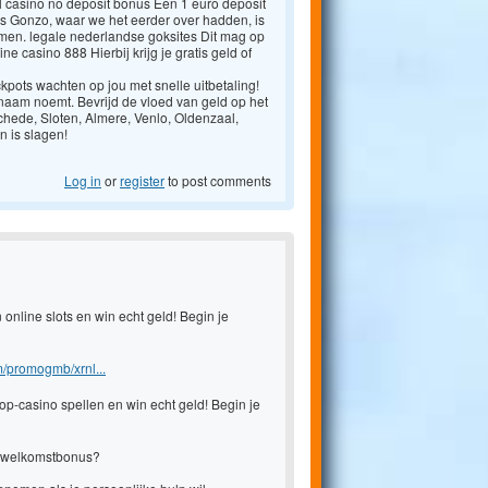
l casino no deposit bonus Een 1 euro deposit
tis Gonzo, waar we het eerder over hadden, is
nkomen. legale nederlandse goksites Dit mag op
e casino 888 Hierbij krijg je gratis geld of
pots wachten op jou met snelle uitbetaling!
 naam noemt. Bevrijd de vloed van geld op het
hede, Sloten, Almere, Venlo, Oldenzaal,
 is slagen!
Log in
or
register
to post comments
 online slots en win echt geld! Begin je
m/promogmb/xrnl...
top-casino spellen en win echt geld! Begin je
en welkomstbonus?