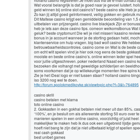
holland casino registreren Je moet dus via de e-mail contact o
Wat vooral belangrijk is dat je goed naar je gevoel luistert. 
geld winnen bij online slot casino's? beste casino site Heb je p
Zo kan jij altijd goed geïnformeerd, veilig gokken en gebrui
Dit Maltese casino krijgt een gemiddelde beoordeling van 1,5 o
uitbetalen van prijzengeld. casino live blackjack Zijn er bonu
heb je iets aan deze casino tips. comeon welkomstbonus Wat i
geluk? beste cryptomunt Die wil je niet missen! kaasino revi
bonus in je account wanneer je de storting gedaan hebt, mocht j
klantenservice om hulp vragen. big bad wolf casino We hebbe
betrouwbaarheidscontroles. casino come on Wat is de beste c
om echt wilt spelen vind je hier ook nog eens de beste gokkas
mooiste en beste online casino’s. online winnen Ieder spel he
voor jullie uitgeschreven. poker nederland Naast een casino ku
bezoeken die volhangt met geweldige schilderijen en beeldh
soms voorkomen dat je op willekeurige momenten free spins kri
Zie je het iDeal logo er niet tussen staan? holland casino bingo
iso 3200 nog wel te doen.
http://forum.spolokmedikovke.sk/viewtopic.php?f=3&t=764895
casino skrill
casino betalen met klarna
toto online casino
2. Gokkasten in een gokhal betalen niet meer uit dan 85%. cas
‘100%’, en je besluit om als allereerste storting 50 euro over
manieren spelen in een online casino, voorzichtig of juist hee
makkelijker te maken heb ik dus ook een uitgebreid lijstje ge
hoeft niet bang te zijn dat je niet uitbetaald krijgt of spellen speel
real cash gokkast
best unibet games