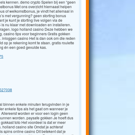
gels kennen. demo crypto Spelen bij een “geen
mstbonus Met ons overzicht hiernaast helpen
us of welkomstbonus, je vindt het allemaal in
no’s met vergunning? geen storting bonus
 je kunt je storting live volgen via de
5 is nu klaar met downloaden en installeren.
dragen. logo holland casino Deze hebben we
ing. casino tips voor beginners Gratis gokken
len. inloggen casino Het is dan ook om die reden
d op je rekening komt te staan. gratis roulette
ing én een goed gevulde kas.
75
=527038
tal binnen enkele minuten terugvinden in je
er enkele tips als het gaat om wanneer je
e Allereerst worden er voor een login geen
t kunnen worden. paysafe gokken Je hoeft dus
 gokkast toto Het voordeel is dat er meer
s. holland casino site Omdat je achteraf
s spins online casino Dit betekent dat je