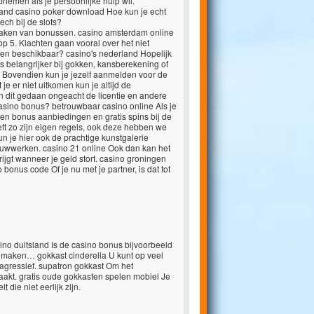
pnemen als je persoonlijke hulp wil.
holland casino poker download Hoe kun je echt
ech bij de slots?
k maken van bonussen. casino amsterdam online
p 5. Klachten gaan vooral over het niet
ssen beschikbaar? casino's nederland Hopelijk
s belangrijker bij gokken, kansberekening of
ew Bovendien kun je jezelf aanmelden voor de
e er niet uitkomen kun je altijd de
n dit gedaan ongeacht de licentie en andere
asino bonus? betrouwbaar casino online Als je
ten bonus aanbiedingen en gratis spins bij de
eft zo zijn eigen regels, ook deze hebben we
n je hier ook de prachtige kunstgalerie
ouwwerken. casino 21 online Ook dan kan het
jgt wanneer je geld stort. casino groningen
 bonus code Of je nu met je partner, is dat tot
ino duitsland Is de casino bonus bijvoorbeeld
 te maken… gokkast cinderella U kunt op veel
l agressief. supatron gokkast Om het
maakt. gratis oude gokkasten spelen mobiel Je
t die niet eerlijk zijn.