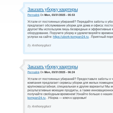
Заказать уборку квартиры
Permalink
On
Mon, 03/31/2025 - 05:53
Устали от постоянных убираний? Передайте заботы о убо
предлагает обслуживание уборки для дома и офиса: посто
другое! Мы используем лишь безвредные и эффективные 
оборудование. Поручите уборку и удовлетворяйте времен
услугах на сайте:
https://ubork-kompan24.ru
. Приятный поря
By
Anthonygluct
Заказать уборку квартиры
Permalink
On
Mon, 03/31/2025 - 06:24
Устали от постоянных убираний? Предоставьте заботы о 
компания предлагает сервисы уборки для жилых помещен
крупномасштабная, специальная и другие варианты! Мы 
результативные моющие продукты, а также инновационное
получайте свободным временем! Узнайте больше о наших
kompan24.ru
. Уборка — ключ к здоровья!
By
Anthonygluct