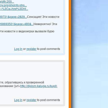
idth:200...
.org/phpinfo.php...
5D=%3Ca+href%3Dht...
=139731&page=2829...
Сенсация! Эти новости
1268693501&page=480&...
Невероятно! Эти
ти новости о видеоиграх вызвали бурю
Log in
or
register
to post comments
ете, обратившись к проверенной
зовании: [url=
http://diplom-kaluga.ru/kupit-
Log in
or
register
to post comments