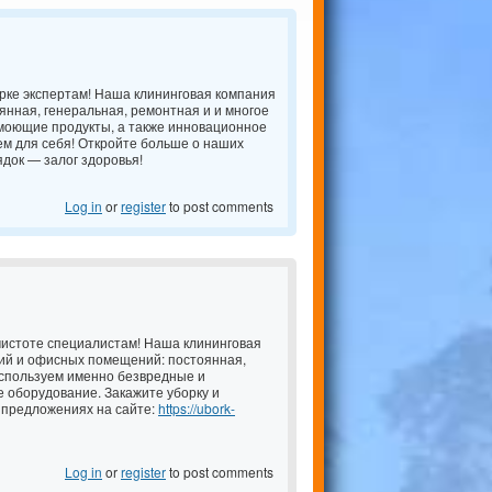
рке экспертам! Наша клининговая компания
янная, генеральная, ремонтная и и многое
моющие продукты, а также инновационное
ем для себя! Откройте больше о наших
док — залог здоровья!
Log in
or
register
to post comments
чистоте специалистам! Наша клининговая
ий и офисных помещений: постоянная,
используем именно безвредные и
 оборудование. Закажите уборку и
 предложениях на сайте:
https://ubork-
Log in
or
register
to post comments