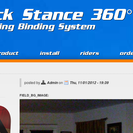
ck Stance 360°
ing Binding System
roduct
install
riders
ord
posted by
on
Admin
Thu, 11/01/2012 - 19:39
FIELD_BG_IMAGE: