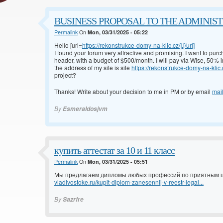
BUSINESS PROPOSAL TO THE ADMINISTRA
Permalink
On
Mon, 03/31/2025 - 05:22
Hello [url=
https://rekonstrukce-domy-na-klic.cz/].[/url]
I found your forum very attractive and promising. I want to pur
header, with a budget of $500/month. I will pay via Wise, 50%
the address of my site is site
https://rekonstrukce-domy-na-klic.
project?
Thanks! Write about your decision to me in PM or by email
mai
By
Esmeraldosjvm
купить аттестат за 10 и 11 класс
Permalink
On
Mon, 03/31/2025 - 05:51
Мы предлагаем дипломы любых профессий по приятным цен
vladivostoke.ru/kupit-diplom-zanesennij-v-reestr-legal...
By
Sazrfre