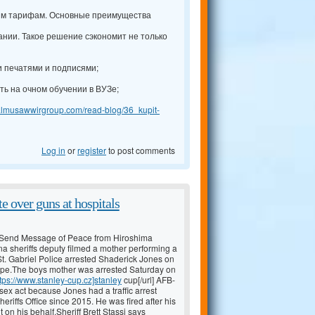
ым тарифам. Основные преимущества
нии. Такое решение сэкономит не только
и печатями и подписями;
ть на очном обучении в ВУЗе;
l.almusawwirgroup.com/read-blog/36_kupit-
Log in
or
register
to post comments
te over guns at hospitals
y, Send Message of Peace from Hiroshima
a sheriffs deputy filmed a mother performing a
St. Gabriel Police arrested Shaderick Jones on
 rape.The boys mother was arrested Saturday on
tps://www.stanley-cup.cz]stanley
cup[/url] AFB-
sex act because Jones had a traffic arrest
eriffs Office since 2015. He was fired after his
on his behalf.Sheriff Brett Stassi says