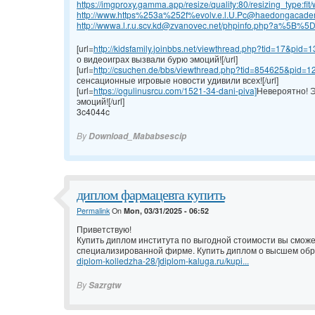
https://imgproxy.gamma.app/resize/quality:80/resizing_type:fit/w
http://www.https%253a%252f%evolv.e.l.U.Pc@haedongacademy
http://wwwa.l.r.u.scv.kd@zvanovec.net/phpinfo.php?a%5B%
[url=
http://kidsfamily.joinbbs.net/viewthread.php?tid=17&pid
о видеоиграх вызвали бурю эмоций![/url]
[url=
http://csuchen.de/bbs/viewthread.php?tid=854625&pid=
сенсационные игровые новости удивили всех![/url]
[url=
https://ogulinusrcu.com/1521-34-dani-piva]
Невероятно! Э
эмоций![/url]
3c4044c
By
Download_Mababsescip
диплом фармацевта купить
Permalink
On
Mon, 03/31/2025 - 06:52
Приветствую!
Купить диплом института по выгодной стоимости вы смож
специализированной фирме. Купить диплом о высшем обра
diplom-kolledzha-28/]diplom-kaluga.ru/kupi...
By
Sazrgtw