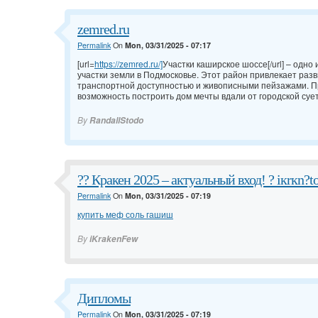
zemred.ru
Permalink
On
Mon, 03/31/2025 - 07:17
[url=
https://zemred.ru/]
Участки каширское шоссе[/url] – одно
участки земли в Подмосковье. Этот район привлекает раз
транспортной доступностью и живописными пейзажами. Пр
возможность построить дом мечты вдали от городской сует
By
RandallStodo
?? Кракен 2025 – актуальный вход! ? iкrкn?t
Permalink
On
Mon, 03/31/2025 - 07:19
купить меф соль гашиш
By
iKrakenFew
Дипломы
Permalink
On
Mon, 03/31/2025 - 07:19