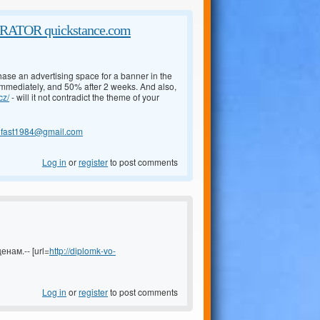
TOR quickstance.com
chase an advertising space for a banner in the
 immediately, and 50% after 2 weeks. And also,
cz/
- will it not contradict the theme of your
lfast1984@gmail.com
Log in
or
register
to post comments
ам.-- [url=
http://diplomk-vo-
Log in
or
register
to post comments