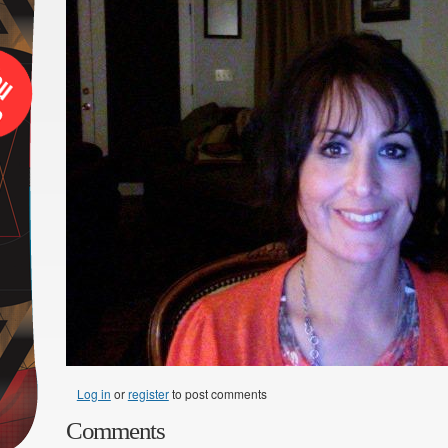
Log in
or
register
to post comments
Comments