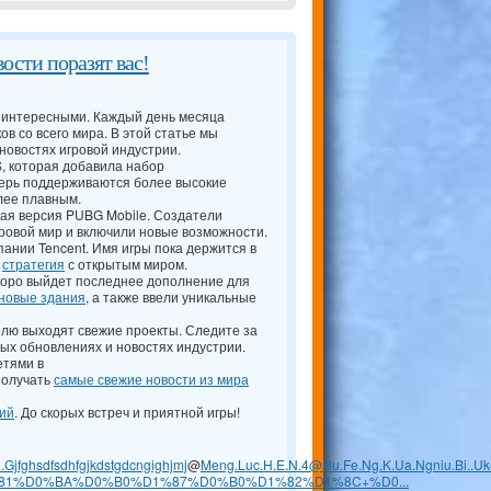
ости поразят вас!
е интересными. Каждый день месяца
ов со всего мира. В этой статье мы
новостях игровой индустрии.
, которая добавила набор
перь поддерживаются более высокие
лее плавным.
вая версия PUBG Mobile. Создатели
гровой мир и включили новые возможности.
пании Tencent. Имя игры пока держится в
й
стратегия
с открытым миром.
скоро выйдет последнее дополнение для
новые здания
, а также ввели уникальные
елю выходят свежие проекты. Следите за
ых обновлениях и новостях индустрии.
етями в
получать
самые свежие новости из мира
ий
. До скорых встреч и приятной игры!
jfghsdfsdhfgjkdstgdcngighjmj
@
Meng.Luc.H.E.N.4@Hu.Fe.Ng.K.Ua.Ngniu.Bi
..U
3E%D1%81%D0%BA%D0%B0%D1%87%D0%B0%D1%82%D1%8C+%D0...