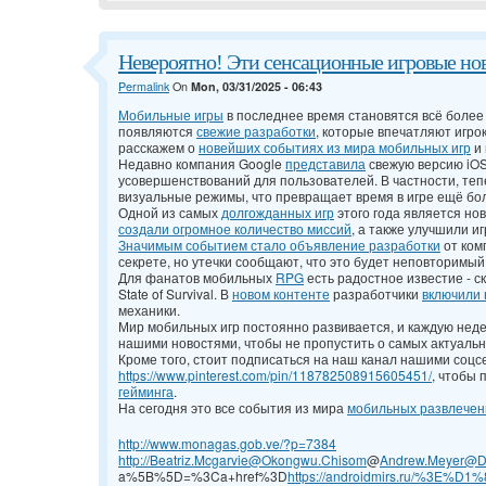
Невероятно! Эти сенсационные игровые нов
Permalink
On
Mon, 03/31/2025 - 06:43
Мобильные игры
в последнее время становятся всё боле
появляются
свежие разработки
, которые впечатляют игрок
расскажем о
новейших событиях из мира мобильных игр
и 
Недавно компания Google
представила
свежую версию iOS
усовершенствований для пользователей. В частности, те
визуальные режимы, что превращает время в игре ещё бо
Одной из самых
долгожданных игр
этого года является но
создали огромное количество миссий
, а также улучшили и
Значимым событием стало объявление разработки
от ком
секрете, но утечки сообщают, что это будет неповторимы
Для фанатов мобильных
RPG
есть радостное известие - 
State of Survival. В
новом контенте
разработчики
включили 
механики.
Мир мобильных игр постоянно развивается, и каждую нед
нашими новостями, чтобы не пропустить о самых актуальн
Кроме того, стоит подписаться на наш канал нашими соцс
https://www.pinterest.com/pin/118782508915605451/
, чтобы 
гейминга
.
На сегодня это все события из мира
мобильных развлечен
http://www.monagas.gob.ve/?p=7384
http://Beatriz.Mcgarvie@Okongwu.Chisom
@
Andrew.Meyer@D.G
a%5B%5D=%3Ca+href%3D
https://androidmirs.ru/%