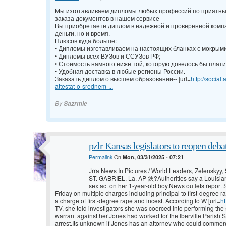
Мы изготавливаем дипломы любых профессий по приятн
заказа документов в нашем сервисе
Вы приобретаете диплом в надежной и проверенной компа
деньги, но и время.
Плюсов куда больше:
• Дипломы изготавливаем на настоящих бланках с мокрым
• Дипломы всех ВУЗов и ССУЗов РФ;
• Стоимость намного ниже той, которую довелось бы плати
• Удобная доставка в любые регионы России.
Заказать диплом о высшем образовании-- [url=
http://socia
attestat-o-srednem-...
By
Sazrmie
pzlr Kansas legislators to reopen deba
Permalink
On
Mon, 03/31/2025 - 07:21
Jrra News In Pictures / World Leaders, Zelensky
ST. GABRIEL, La. AP 鈥?Authorities say a Louisian
sex act on her 1-year-old boy.News outlets report 
Friday on multiple charges including principal to first-degree
a charge of first-degree rape and incest. According to W [url=
ht
TV, she told investigators she was coerced into performing the 
warrant against her.Jones had worked for the Iberville Parish Sh
arrest.Its unknown if Jones has an attorney who could comment 