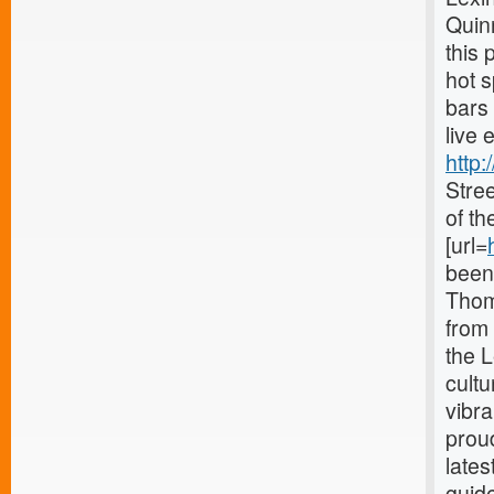
Quinn
this 
hot s
bars 
live
http:
Stree
of t
[url=
been
Thom
from
the 
cultu
vibr
proud
lates
guid