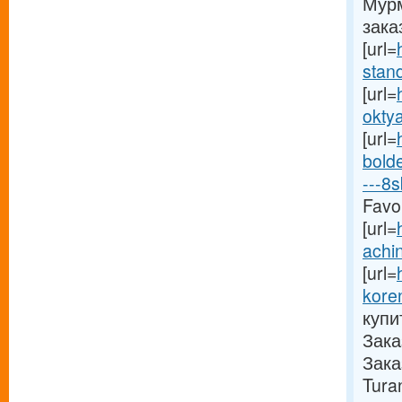
Мурм
зака
[url=
stand
[url=
oktya
[url=
bold
---8s
Favor
[url=
achin
[url=
kore
купи
Зака
Зака
Tura