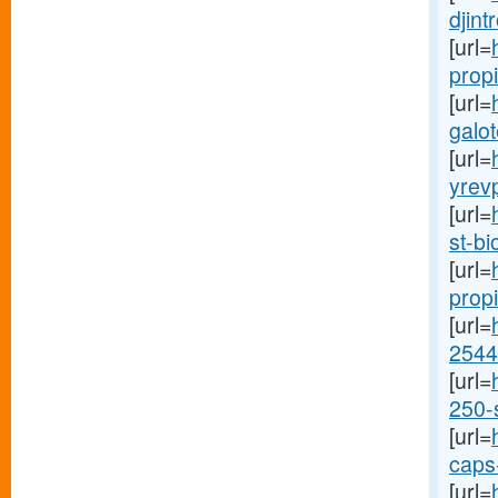
djint
[url=
propi
[url=
galot
[url=
yrevp
[url=
st-bi
[url=
propi
[url=
2544
[url=
250-s
[url=
caps-
[url=