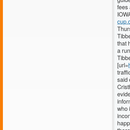
fees 
IOWA
cup.
Thurs
Tibbe
that 
a run
Tibbe
[url=
traff
said
Cris
evide
info
who 
inco
happe