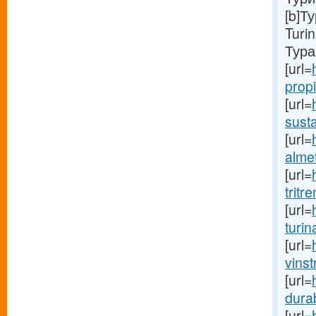
[b]Т
Turi
Тура
[url=
propi
[url=
susta
[url=
alme
[url=
tritr
[url=
turin
[url=
vinst
[url=
durab
[url=