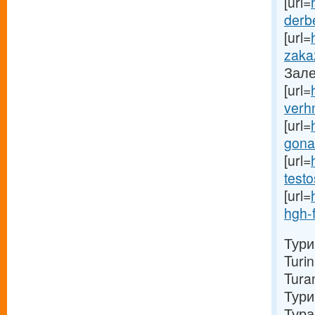
[url=
derbe
[url=
zakaz
Зале
[url=
verhn
[url=
gonad
[url=
testo
[url=
hgh-f
Тури
Turi
Tura
Тури
Тура