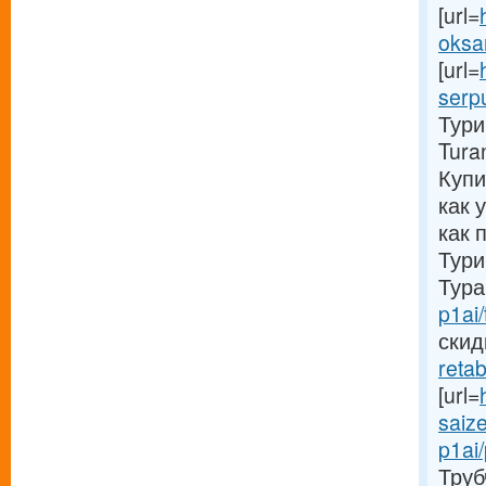
[url=
oksa
[url=
serpu
Тури
Tura
Купи
как 
как 
Тури
Тура
p1ai/
скидк
retab
[url=
saize
p1ai
Трубч