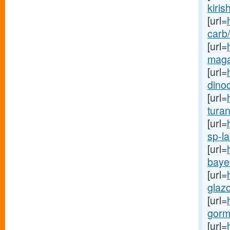
kirish
[url=
carb/
[url=
maga
[url=
dinod
[url=
turan
[url=
sp-la
[url=
bayer
[url=
glazo
[url=
gormo
[url=