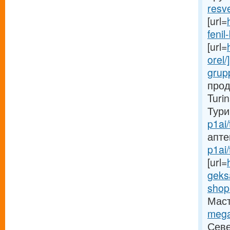
resve
[url=
fenil-b
[url=
orel/
grup
прод
Turi
Тури
p1ai/
аптек
p1ai/
[url=
geksa
shop
Маст
mega
Север