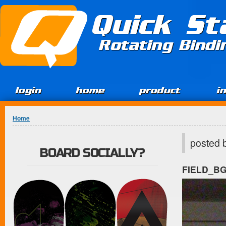
Jump to Content
Quick St
Rotating Bind
login
home
product
i
You are here
Home
posted 
BOARD SOCIALLY?
FIELD_B