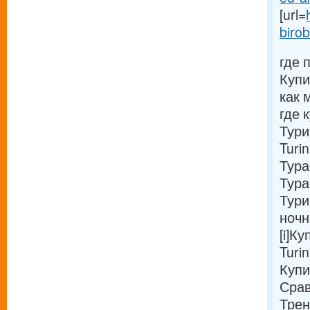
[url=
birob
где 
Купи
как 
где 
Тури
Turi
Тура
Тура
Тури
ночн
[i]Ку
Turi
Купи
Срав
Трен