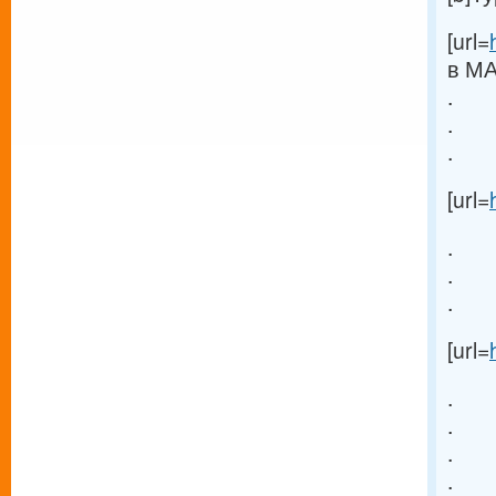
[url=
в МА
.
.
.
[url=
.
.
.
[url=
.
.
.
.