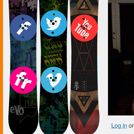
Log in
o