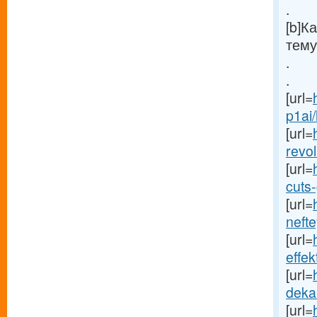
.
[b]К
тему
.
.
[url=
p1ai/
[url=
revol
[url=
cuts-
[url=
nefte
[url=
effek
[url=
deka
[url=