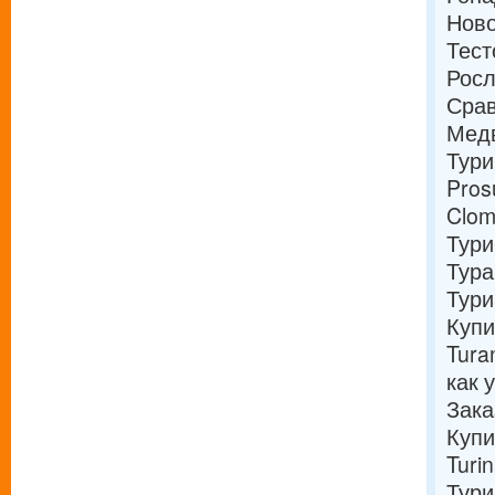
Ново
Тест
Росл
Срав
Медв
Тури
Pros
Clom
Тури
Тура
Тур
Купи
Tura
как 
Зака
Купи
Turi
Тури