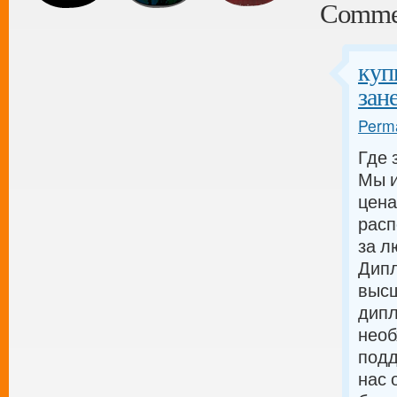
Comme
куп
зан
Perma
Где 
Мы и
цена
расп
за л
Дипл
высш
дипл
необ
подд
нас 