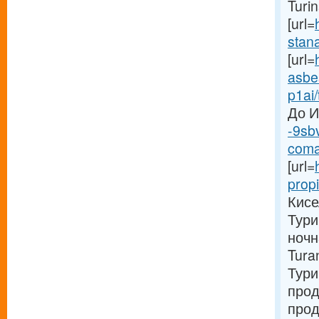
Turi
[url=
stana
[url=
asbes
p1ai/
До И
-9sb
comat
[url=
propi
Кисе
Тури
ночн
Tura
Тури
прод
прод