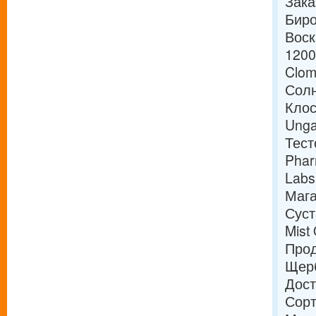
Зака
Биро
Воск
1200
Clom
Солн
Клос
Unga
Тест
Phar
Labs
Мага
Суст
Mist
Прод
Щерб
Дост
Сорт