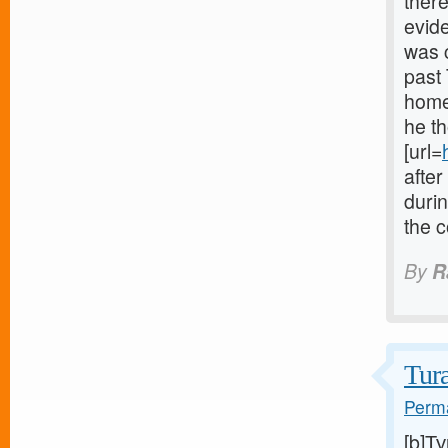
ther
evid
was c
past 
homet
he t
[url=
after
durin
the c
By
R
Tur
Perma
[b]Т