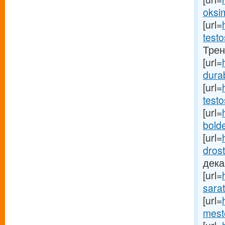
oksim
[url=
testo
Трен
[url=
dura
[url=
testo
[url=
bold
[url=
drost
дека
[url=
sarat
[url=
mest