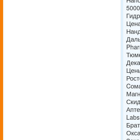
Напо
5000
Гидр
Цена
Нанд
Даль
Phar
Тюме
Дека
Цены
Рост
Cома
Магн
Скид
Апте
Labs
Брат
Окса