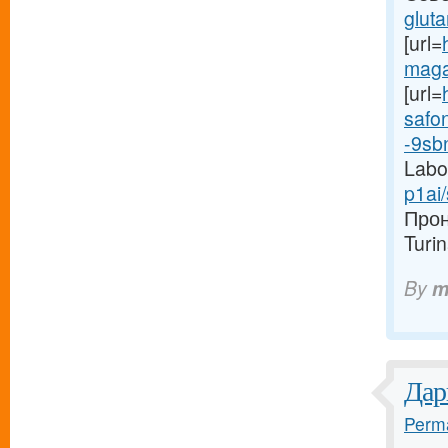
gluta
[url=
maga
[url=
safo
-9sbn
Labol
p1ai
Прон
Turi
By
m
Дар
Perma