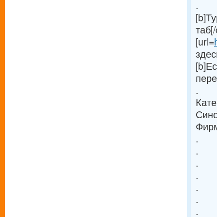
.
[b]Т
таб[/
[url=
здес
[b]Е
пере
.
Кате
Сино
Фирм
.
.
.
.
.
.
.