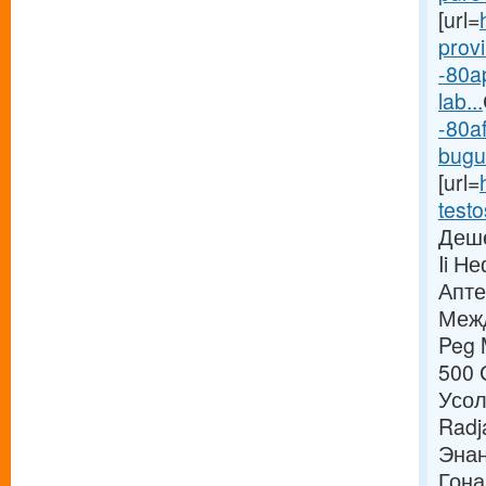
[url=
provi
-80a
lab...
-80a
bugur
[url=
testo
Деше
Ii Н
Апте
Межд
Peg 
500 
Усол
Radj
Энан
Гона