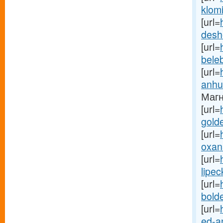
klomi
[url=
deshe
[url=
beleb
[url=
anhui
Магн
[url=
gold
[url=
oxana
[url=
lipec
[url=
bold
[url=
ed-a