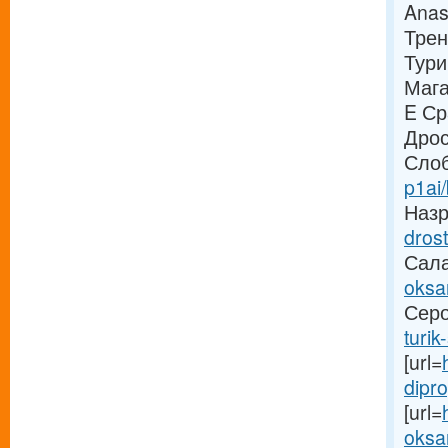
Anas
Трен
Тури
Мага
E Ср
Дрос
Слоб
p1ai
Назра
drost
Салав
oksan
Серов
turik
[url=
dipro
[url=
oksan