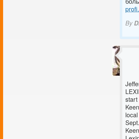
боль
profi
By
D
Jeff
LEXI
start
Keene
local
Sept.
Keene
Lexin