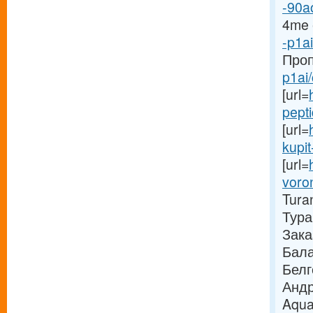
-90a
4me 
-p1ai
Проп
p1ai
[url=
pepti
[url=
kupit
[url=
voron
Tura
Тура
Зака
Бала
Белг
Андр
Aqua