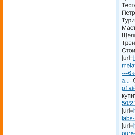
Тест
Петр
Тури
Маст
Щелк
Трен
Стои
[url=
melat
---6
a...
–
p1ai/
купит
50/2
[url=
labs-
[url=
pure-