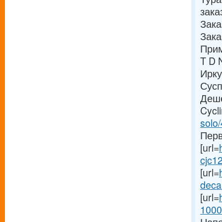
зака
Зака
Зака
Прим
T D 
Ирку
Сусп
Деше
Cycl
solo/
Перв
[url=
cjc12
[url=
deca
[url=
1000-