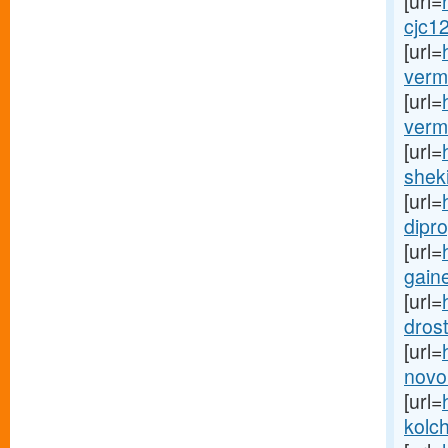
[url=
cjc12
[url=
vermo
[url=
vermo
[url=
sheki
[url=
dipro
[url=
gaine
[url=
drost
[url=
novor
[url=
kolc