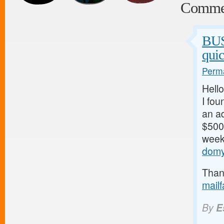
Comme
BU
qui
Perma
Hello
I fou
an ad
$500/
weeks
domy
Thank
mail
By
E