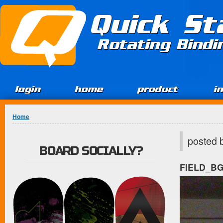
Jump to Content
Quick St
Rotating Bind
login
home
product
i
You are here
Home
posted 
BOARD SOCIALLY?
FIELD_B