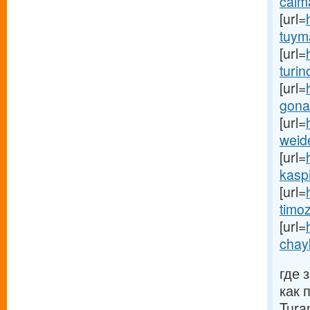
calma
[url=
tuyma
[url=
turin
[url=
gona
[url=
weid
[url=
kaspi
[url=
timoz
[url=
chay
где 
как 
Tura