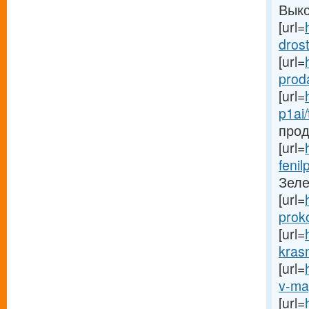
Выкса
[url=
drost
[url=
proda
[url=
p1ai/
прод
[url=
fenil
Зеле
[url=
prok
[url=
kras
[url=
v-ma
[url=