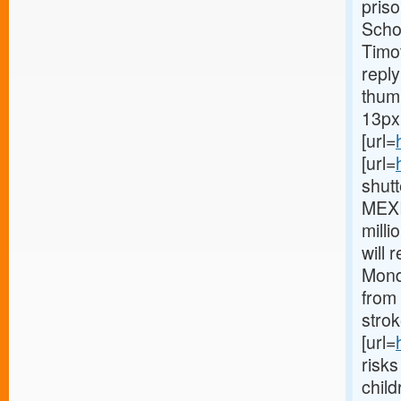
pris
Schoo
Timo
reply
thum
13px;
[url=
[url=
shutt
MEXI
milli
will 
Mond
from 
strok
[url=
risks
child