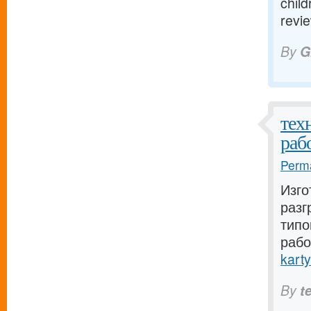
child
revi
By
G
тех
раб
Perma
Изго
разг
типо
рабо
karty
By
t