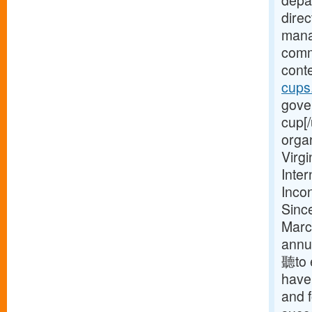
depa
dire
manag
comm
conte
cups
gover
cup[/
orga
Virg
Inte
Incon
Sinc
Marc
annu
聽to 
have 
and 