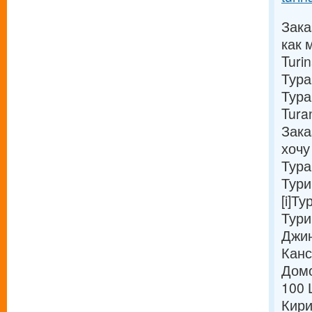
Зака
как 
Turi
Тура
Тура
Tura
Зака
хочу
Тура
Тури
[i]Т
Тури
Джин
Канс
Домо
100 
Кири