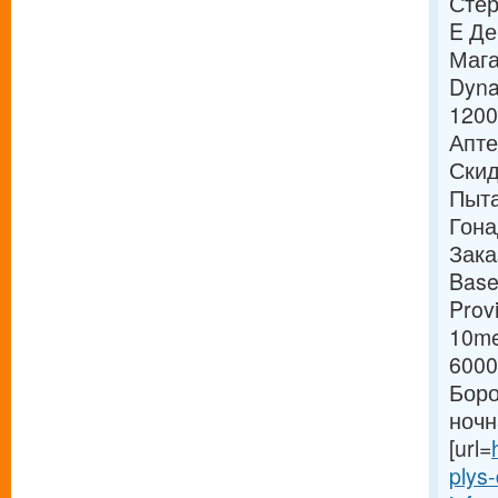
Стер
E Де
Мага
Dyna
1200
Апте
Скид
Пыта
Гона
Зака
Base
Prov
10me
6000
Боро
ночн
[url=
plys-