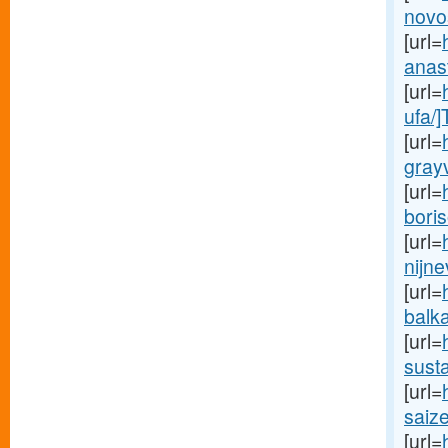
novo
[url=
anast
[url=
ufa/
[url=
gray
[url=
boris
[url=
nijne
[url=
balk
[url=
susta
[url=
saiz
[url=