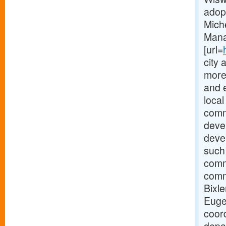
adopt
Miche
Mana
[url=
city 
more
and 
local
comm
deve
deve
such
comm
comm
Bixle
Euge
coor