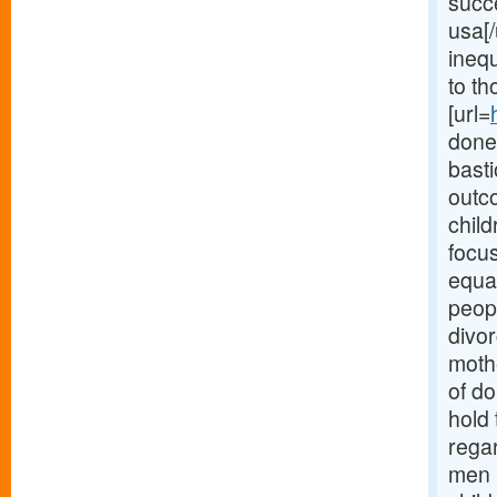
succ
usa[/
inequ
to th
[url=
done 
basti
outco
child
focu
equal
peopl
divor
moth
of do
hold 
rega
men p