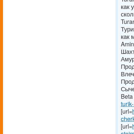
как 
скол
Tura
Тури
как 
Amin
Шахт
Амур
Прод
Влеч
Прод
Сыче
Beta
turik
[url=
cher
[url=
stoim