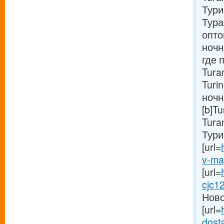
Тури
Тура
опто
ночн
где 
Tura
Turi
ночн
[b]T
Tura
Тури
[url=
v-mag
[url=
cjc1
Ново
[url=
dosta