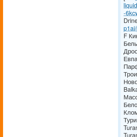
liqui
-6kc
Drine
p1ai/
F Ки
Белы
Дрос
Евпа
Парф
Трои
Ново
Balk
Масс
Бело
Кло
Тури
Tura
Tura