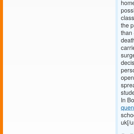
home.
possi
class
the 
than
death
carri
surge
decis
perso
open
spre
stude
In Bo
quen
schoo
uk[/u