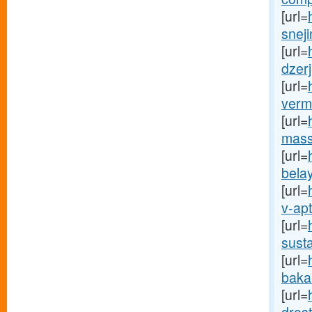
[url=
sneji
[url=
dzerj
[url=
vermo
[url=
mass
[url=
bela
[url=
v-apt
[url=
susta
[url=
bakal
[url=