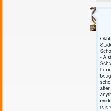
Okbh
Stude
Scho
- A 
Schoo
Lexin
bough
schoo
after
anyt
evid
refer