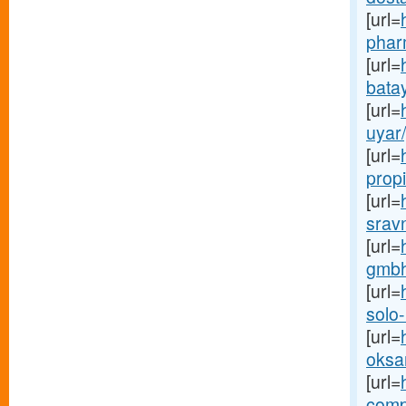
[url=
phar
[url=
batay
[url=
uyar
[url=
propi
[url=
sravni
[url=
gmbh-
[url=
solo-
[url=
oksan
[url=
comp