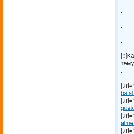
.
.
.
.
.
.
.
[b]К
тему
.
.
[url=
balah
[url=
gusto
[url=
almet
[url=