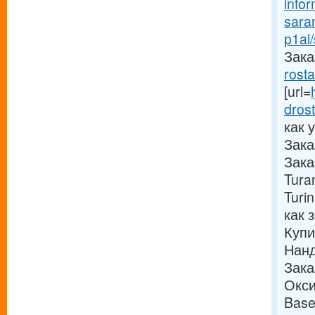
info
sara
p1ai
Заказ
rost
[url=
drost
как 
Зака
Зака
Tura
Turi
как 
Купи
Нанд
Зака
Окси
Base