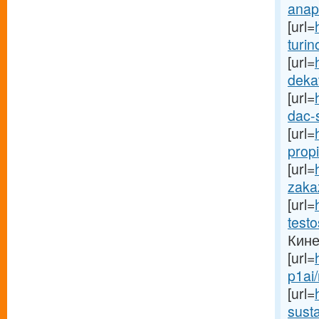
anapo
[url=
turin
[url=
dekav
[url=
dac-s
[url=
propi
[url=
zakaz
[url=
testo
Кине
[url=
p1ai
[url=
susta