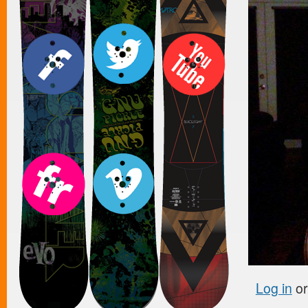
Log in
o