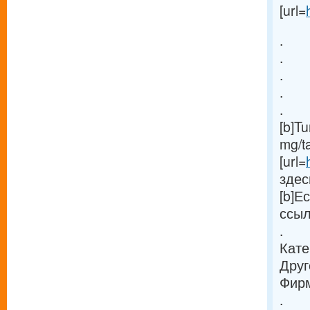
[url=
.
.
.
.
.
[b]T
mg/ta
[url=
здес
[b]Е
ссыл
.
Кате
Друг
Фирм
.