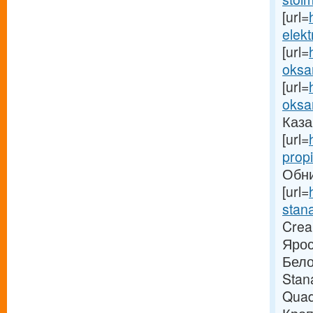
[url=
elekt
[url=
oksa
[url=
oksa
Казан
[url=
propi
Обни
[url=
stana
Crea
Ярос
Бело
Stan
Quad