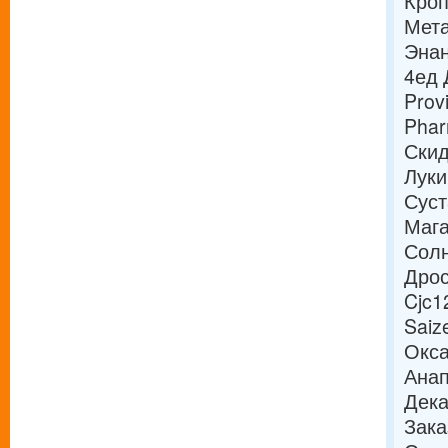
Кроп
Мета
Энан
4ед 
Prov
Phar
Скид
Луки
Суст
Мага
Солн
Дрос
Cjc1
Saiz
Окса
Анап
Дека
Зака