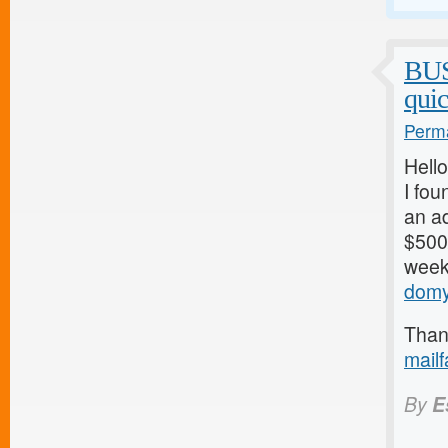
BU
qui
Perma
Hello
I fou
an ad
$500/
weeks
domy
Thank
mail
By
E