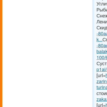
Угли
Рыби
Снеж
Лени
Скид
-80a
k...
Сп
-80a
balak
100/
Суст
p1ai
[url=
zarin
turin
стоим
zakaz
[url=