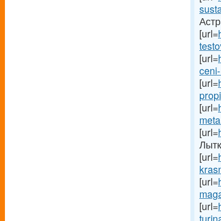
sust
Астр
[url=
testo
[url=
ceni-
[url=
propi
[url=
meta
[url=
Лытк
[url=
kras
[url=
maga
[url=
turin