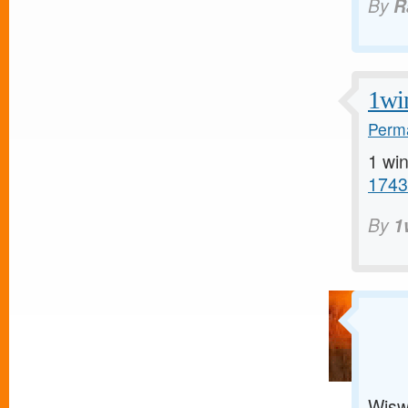
By
R
1wi
Perma
1 win
17432
By
1
Wisw 