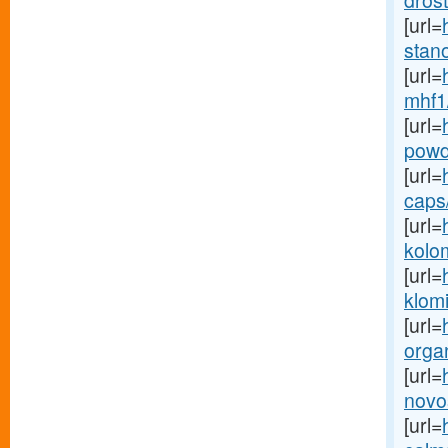
drost
[url=
stano
[url=
mhf1
[url=
powd
[url=
caps/
[url=
kolo
[url=
klom
[url=
organ
[url=
novos
[url=