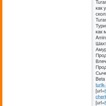
Tura
как 
скол
Tura
Тури
как 
Amin
Шахт
Амур
Прод
Влеч
Прод
Сыче
Beta
turik
[url=
cher
[url=