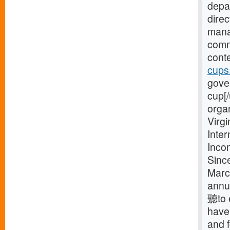
depa
dire
manag
comm
conte
cups
gover
cup[/
orga
Virg
Inte
Incon
Sinc
Marc
annu
聽to 
have 
and 