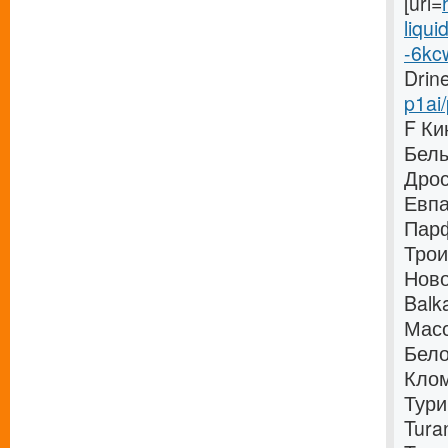
[url=
liqui
-6kc
Drine
p1ai/
F Ки
Белы
Дрос
Евпа
Парф
Трои
Ново
Balk
Масс
Бело
Кло
Тури
Tura