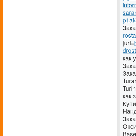
info
sara
p1ai
Заказ
rost
[url=
drost
как 
Зака
Зака
Tura
Turi
как 
Купи
Нанд
Зака
Окси
Base