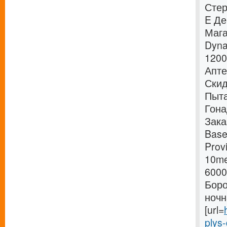
Стер
E Де
Мага
Dyna
1200
Апте
Скид
Пыта
Гона
Зака
Base
Prov
10me
6000
Боро
ночн
[url=
plys-