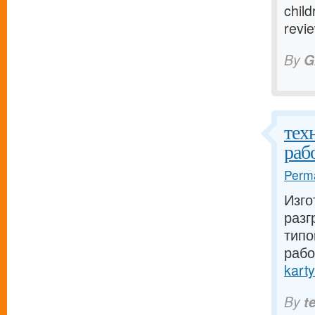
child
revi
By
G
тех
раб
Perma
Изго
разг
типо
рабо
karty
By
t