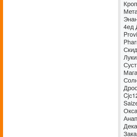
Кроп
Мета
Энан
4ед 
Prov
Phar
Скид
Луки
Суст
Мага
Солн
Дрос
Cjc1
Saiz
Окса
Анап
Дека
Зака