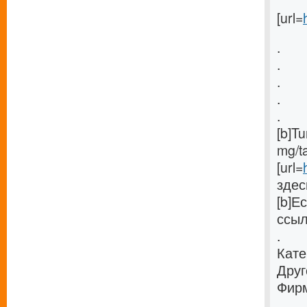
[url=
.
.
.
.
.
[b]T
mg/ta
[url=
здес
[b]Е
ссыл
.
Кате
Друг
Фирм
.