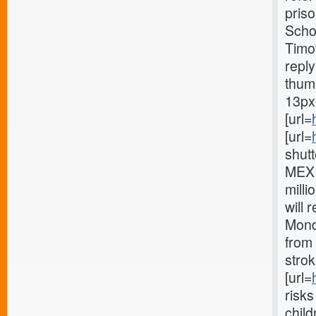
pris
Schoo
Timo
reply
thum
13px;
[url=
[url=
shutt
MEXI
milli
will 
Mond
from 
strok
[url=
risks
child