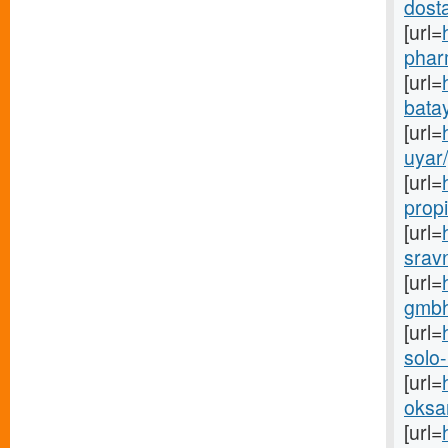
dosta
[url=
phar
[url=
batay
[url=
uyar
[url=
propi
[url=
sravni
[url=
gmbh-
[url=
solo-
[url=
oksan
[url=