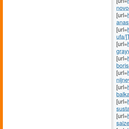
[url=
novo
[url=
anast
[url=
ufa/
[url=
gray
[url=
boris
[url=
nijne
[url=
balk
[url=
susta
[url=
saiz