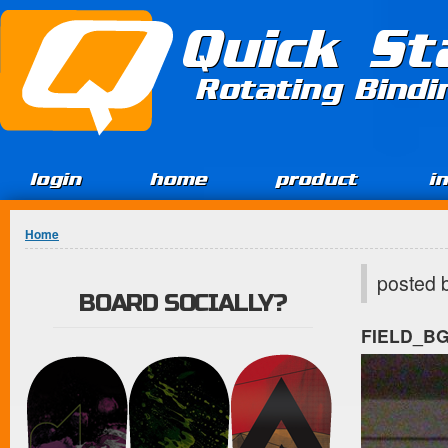
Jump to Content
Quick St
Rotating Bind
login
home
product
i
You are here
Home
posted 
BOARD SOCIALLY?
FIELD_B