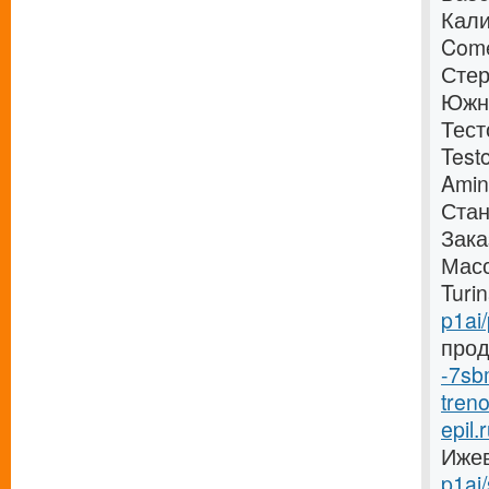
Кали
Come
Стер
Южно
Тест
Test
Amin
Стан
Зака
Масс
Turi
p1ai/
прод
-7sb
treno
epil.
Ижевс
p1ai/