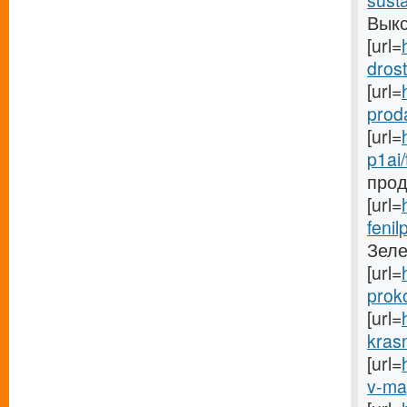
susta
Выкса
[url=
drost
[url=
proda
[url=
p1ai/
прод
[url=
fenil
Зеле
[url=
prok
[url=
kras
[url=
v-ma