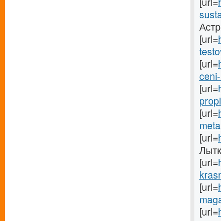
[url=
sust
Астр
[url=
testo
[url=
ceni-
[url=
propi
[url=
meta
[url=
Лытк
[url=
kras
[url=
maga
[url=