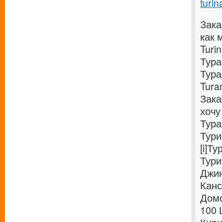
turin
Зака
как 
Turi
Тура
Тура
Tura
Зака
хочу
Тура
Тури
[i]Т
Тури
Джин
Канс
Домо
100 