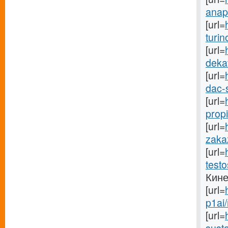
anapo
[url=
turin
[url=
dekav
[url=
dac-s
[url=
propi
[url=
zakaz
[url=
testo
Кине
[url=
p1ai
[url=