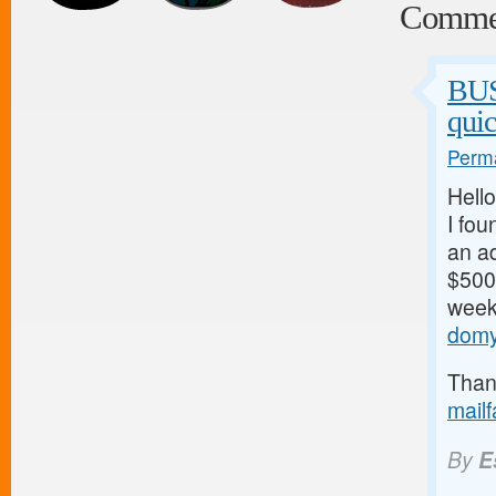
Comme
BU
qui
Perma
Hello
I fou
an ad
$500/
weeks
domy
Thank
mail
By
E