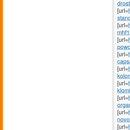
drost
[url=
stano
[url=
mhf1
[url=
powd
[url=
caps/
[url=
kolo
[url=
klom
[url=
organ
[url=
novos
[url=