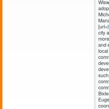
Wisw 
adopt
Miche
Mana
[url=
city 
more
and 
local
comm
deve
deve
such
comm
comm
Bixle
Euge
coor