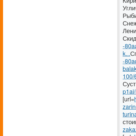
Кири
Угли
Рыби
Снеж
Лени
Скид
-80a
k...
Сп
-80a
balak
100/
Суст
p1ai
[url=
zarin
turin
стоим
zakaz