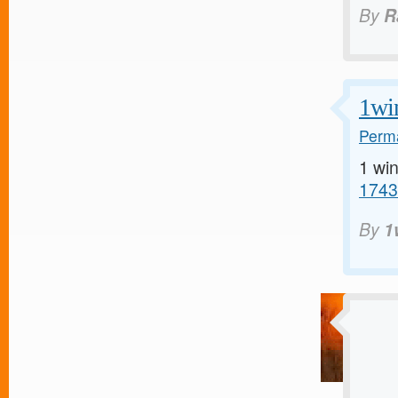
By
R
1wi
Perma
1 win
17432
By
1