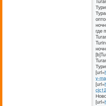
Tura
Тури
Тура
опто
ночн
где 
Tura
Turi
ночн
[b]T
Tura
Тури
[url=
v-mag
[url=
cjc1
Ново
[url=