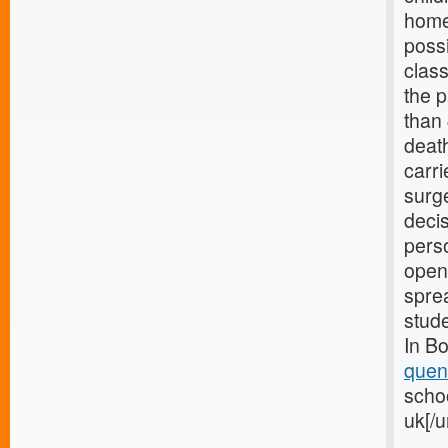
home.
possi
class
the 
than
death
carri
surge
decis
perso
open
spre
stude
In Bo
quen
schoo
uk[/u