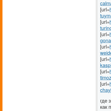
calma
[url=
tuyma
[url=
turin
[url=
gona
[url=
weid
[url=
kaspi
[url=
timoz
[url=
chay
где 
как 