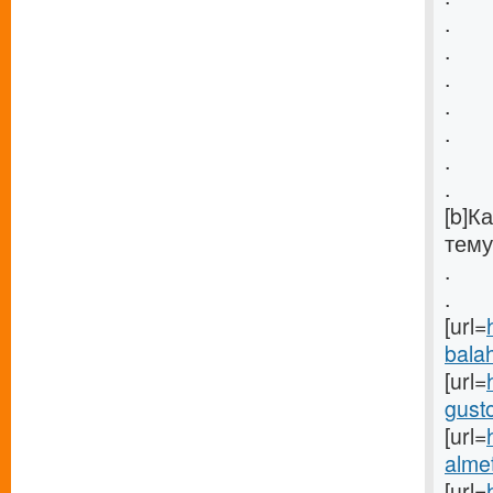
.
.
.
.
.
.
.
[b]К
тему
.
.
[url=
balah
[url=
gusto
[url=
almet
[url=