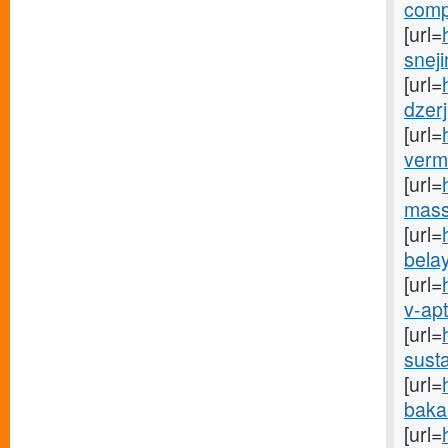
comp
[url=
sneji
[url=
dzerj
[url=
vermo
[url=
mass
[url=
bela
[url=
v-apt
[url=
susta
[url=
bakal
[url=