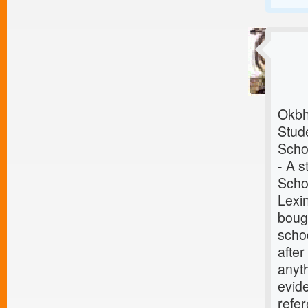
Okbh
Stude
Scho
- A 
Schoo
Lexin
bough
schoo
after
anyt
evid
refer