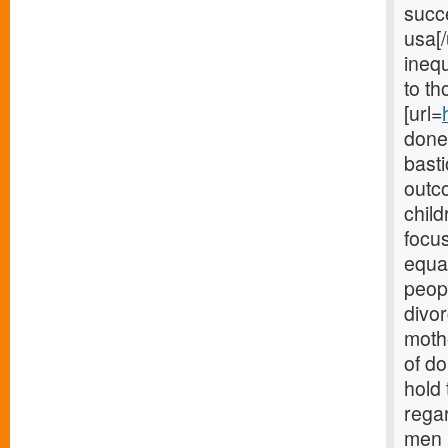
succ
usa[/
inequ
to th
[url=
done 
basti
outco
child
focu
equal
peopl
divor
moth
of do
hold 
rega
men p