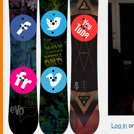
Log in
o