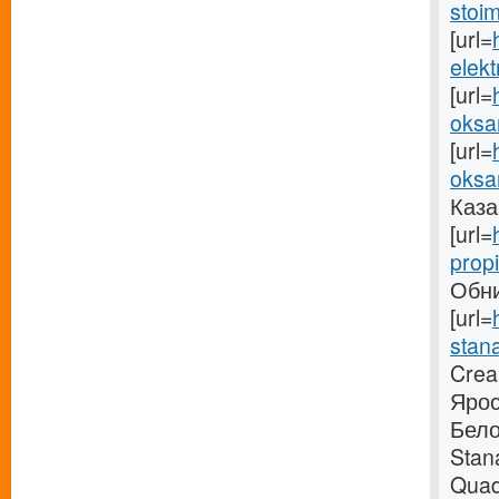
stoim
[url=
elekt
[url=
oksa
[url=
oksa
Казан
[url=
propi
Обни
[url=
stana
Crea
Ярос
Бело
Stan
Quad