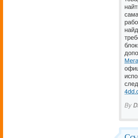
найт
сама
рабо
найд
треб
блок
допо
Мег
офи
испо
след
4dd.
By
D
Ссы