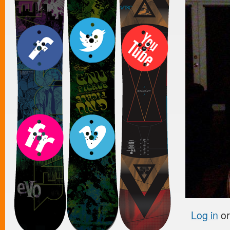
Log in
o