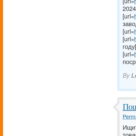
[url=
2024[
[url=
завод
[url=
[url=
году[
[url=
поср
By
L
Пош
Perma
Ищит
това