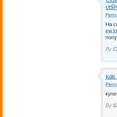
сей
Perma
На с
ew.to
попу
By
C
как
Perma
купи
By
S