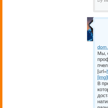
dom.c
Мы, 
проф
пчел
[url=
[img]
В пр
кото
дост
нати
разн