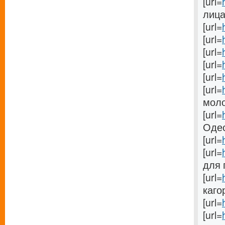
[url=
лица[
[url=
[url=
[url=
[url=
[url=
[url=
моло
[url=
Одес
[url=
[url=
для 
[url=
кагор
[url=
[url=