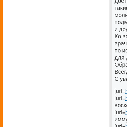
дост
таки
моли
подм
и др
Ко в
врач
по и
для 
Обра
Всег
С ув
[url=
[url=
воск
[url=
имму
[url=