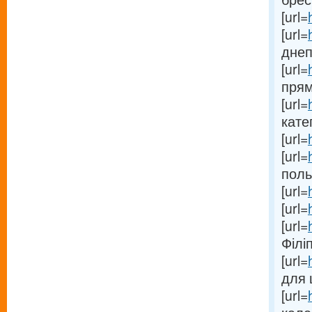
[url=
[url=
днеп
[url=
прям
[url=
кате
[url=
[url=
поль
[url=
[url=
[url=
Філіп
[url=
для ц
[url=