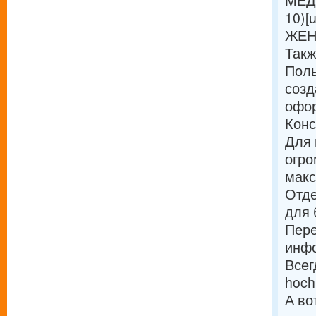
МЕДС
10)[u
ЖЕНЩ
Такж
Поль
созд
офор
Конс
Для 
огро
макс
Отде
для 
Пере
инфо
Всег
hoch
А во