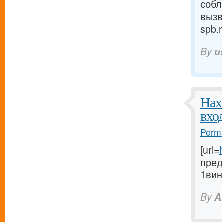
соб
вызв
spb.
By
u
Нах
вхо
Perma
[url=
пред
1вин
By
A