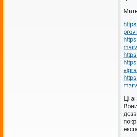
Мате
http
provi
https
marv
https
https
vigra.
https
marve
Ці а
Вони
дозв
покр
експ