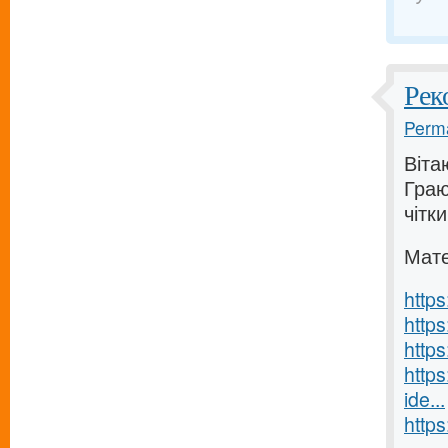
Рек
Perma
Вітаю
Граю
чітки
Мате
https
https
https
https
ide...
https