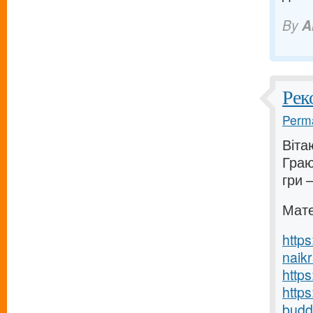
By
A
Рек
Perma
Вітаю
Граю
гри 
Мате
http
naikr
https
https
budd.