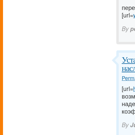
пере
[url=
By
p
Уст
нас
Perma
[url=
возм
наде
коэ
By
J