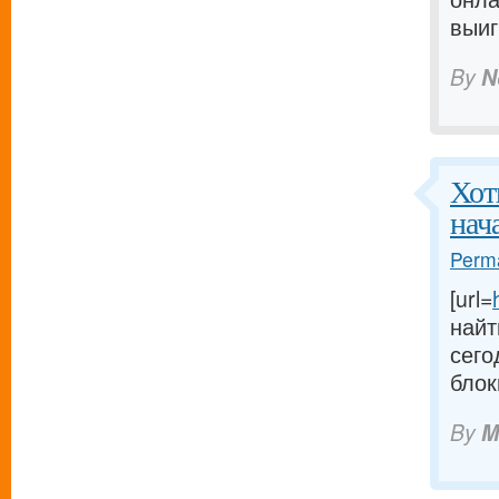
выиг
By
N
Хот
нача
Perma
[url=
найт
сего
блок
By
M