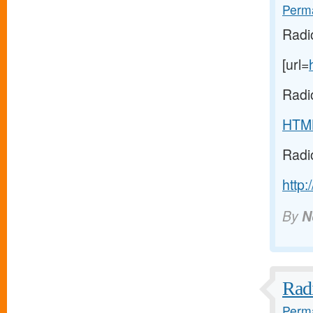
Perma
Radi
[url=
Radi
HTM
Radi
http:
By
N
Radi
Perma