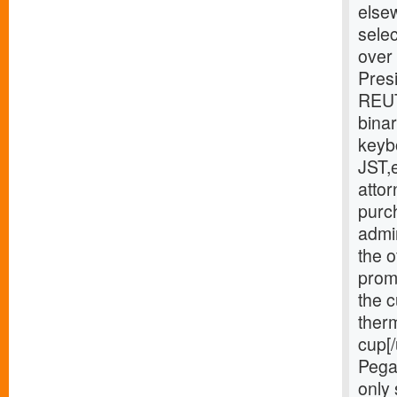
else
sele
over 
Pres
REUT
bina
keybo
JST,
attor
purc
admin
the o
promi
the c
therm
cup[/
Pega
only