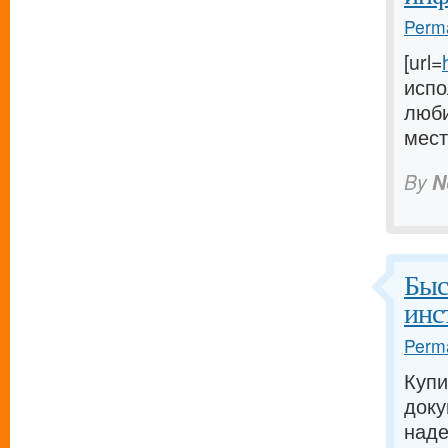
Perma
[url=
испо
люби
мест
By
N
Быс
инс
Perma
Купи
доку
наде