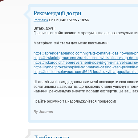
Рекомендації до гри
Permalink
On
Fri, 04/11/2025 - 18:56
Вітаю, друзі!
Граючи в онлайн-казино, я зрозумів, що основа результатив
Матеріали, які стали для мене важливими:
https://aprendehablando.com/vigraite-z-marvel-casino-vash-pro
https://elwkalahgroup.com/vrazhaiuchii-svit-kazino-vstup-do-m
https://fickardo.ch/neperevershenii-dosvid-gri-u-marvel-casino/
https://lynbet.pro/zakhoplivii-svit-marvel-casino-vash-putivnik-d
https://meilleurseleveurs.com/5645-lera/rozkvit-ta-populiarnist-
Ці аналітичні огляди допомогли мені покращити свої шанси.
волатильність автоматів, що дозволило мені уникнути пом
навички, рекомендую вивчити поради експертів. Це ваш важ
Грайте розумно та насолоджуйтеся процесом!
By
Jonmus
Ломбард часов