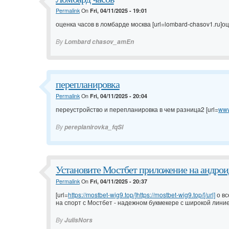
Permalink
On
Fri, 04/11/2025 - 19:01
оценка часов в ломбарде москва [url=lombard-chasov1.ru]оце
By
Lombard chasov_amEn
перепланировка
Permalink
On
Fri, 04/11/2025 - 20:04
переустройство и перепланировка в чем разница2 [url=
www
By
pereplanirovka_fqSl
Установите Мостбет приложение на андрои
Permalink
On
Fri, 04/11/2025 - 20:37
[url=
https://mostbet-wig9.top/]https://mostbet-wig9.top/[/url]
о вс
на спорт с Мостбет - надежном букмекере с широкой лин
By
JulisNors