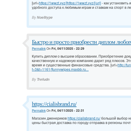
[url=
https://1wwzt.xyz/]https://1wwzt.xyz/[/url]
- как установить
удобного доступа к любимым играм и ставкам на спорт в л
By
Noelltype
Быстро и просто приобрести диплом любог
Permalink
On
Fri, 04/11/2025 - 22:29
Купить диплом о высшем образовании. Приобретение док
качественную и надежную компанию дарит ряд плюсов. Эт
время и существенные финансовые средства. [url=
http://f
f=3&t=1161/]funnywipes.maxbb.ru...
By
Trefudn
https://cialisbrand.ru/
Permalink
On
Fri, 04/11/2025 - 22:31
Магазин дженериков
https://cialisbrand.ru/
большой выбор н
цены быстрая доставка по городу отправка в регионы поч