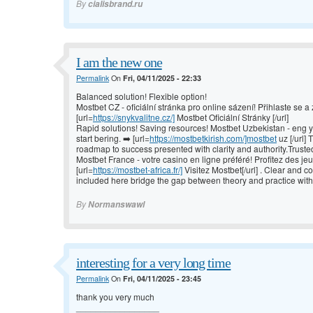
By
cialisbrand.ru
I am the new one
Permalink
On
Fri, 04/11/2025 - 22:33
Balanced solution! Flexible option!
Mostbet CZ - oficiální stránka pro online sázení! Přihlaste se a 
[url=
https://snykvalitne.cz/]
Mostbet Oficiální Stránky [/url]
Rapid solutions! Saving resources! Mostbet Uzbekistan - eng y
start bering. ➡️ [url=
https://mostbetkirish.com/]mostbet
uz [/url] 
roadmap to success presented with clarity and authority.Truste
Mostbet France - votre casino en ligne préféré! Profitez des je
[url=
https://mostbet-africa.fr/]
Visitez Mostbet[/url] . Clear and 
included here bridge the gap between theory and practice with
By
Normanswawl
interesting for a very long time
Permalink
On
Fri, 04/11/2025 - 23:45
thank you very much
_________________