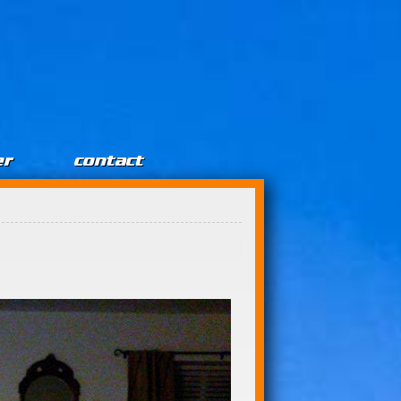
er
contact