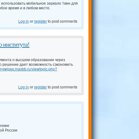
 и использовать мобильное зеркало 1вин для
юбое время и в любом месте.
Log in
or
register
to post comments
о института!
умента о высшем образовании через
о решение дает возможность сэкономить
unnywipes.maxbb.ru/viewtopic.php?
Log in
or
register
to post comments
изкие
той России