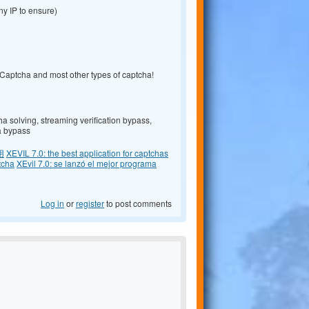
any IP to ensure)
ptcha and most other types of captcha!
 solving, streaming verification bypass,
a bypass
用
XEVIL 7.0: the best application for captchas
tcha
XEvil 7.0: se lanzó el mejor programa
Log in
or
register
to post comments