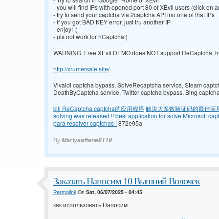
- you will find IPs with opened port 80 of XEvil users (click on 
- try to send your captcha via 2captcha API ino one of that IPs
- if you got BAD KEY error, just tru another IP
- enjoy! :)
- (its not work for hCaptcha!)
WARNING: Free XEvil DEMO does NOT support ReCaptcha, hCa
http://xrumersale.site/
Vivaldi captcha bypass, SolveRecaptcha service, Steam captcha
DeathByCaptcha service, Twitter captcha bypass, Bing captch
kill ReCaptcha captcha的应用程序
解决大多数验证码的最佳应
solving was released !!
best application for solve Microsoft cap
para resolver captchas !
872e95a
By
Mariyaaftene8119
Заказать Напосим 10 Вышний Волочек
Permalink
On
Sat, 06/07/2025 - 04:45
как использовать Напосим