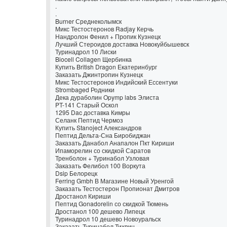
.
.
Burner Среднеколымск
Микс Тестостеронов Radjay Керчь
Нандролон Фенил + Пропик Кузнецк
Лучший Стероидов доставка Новокуйбышевск
Туринадрол 10 Лиски
Biocell Collagen Щербинка
Купить British Dragon Екатеринбург
Заказать Джинтропин Кузнецк
Микс Тестостеронов Индийский Ессентуки
Strombaged Родники
Дека дураболин Opymp labs Элиста
PT-141 Старый Оскол
1295 Dac доставка Кимры
Селанк Пептид Чермоз
Купить Stanoject Александров
Пептид Дельта-Сна Биробиджан
Заказать Данабол Анапалон Пкт Кириши
Ипаморелин со скидкой Саратов
Тренболон + Туринабол Узловая
Заказать Фелибол 100 Воркута
Dsip Белорецк
Ferring Gmbh В Магазине Новый Уренгой
Заказать Тестостерон Пропионат Дмитров
Дростанол Кириши
Пептид Gonadorelin со скидкой Тюмень
Дростанол 100 дешево Липецк
Туринадрол 10 дешево Новоуральск
Заказать Туринабол Тихвин