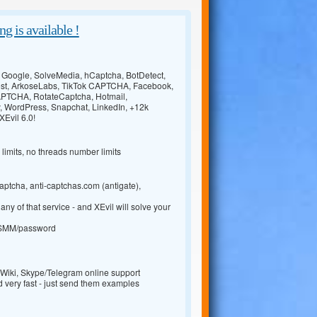
g is available !
, Google, SolveMedia, hCaptcha, BotDetect,
est, ArkoseLabs, TikTok CAPTCHA, Facebook,
CAPTCHA, RotateCaptcha, Hotmail,
 WordPress, Snapchat, LinkedIn, +12k
Evil 6.0!
g limits, no threads number limits
aptcha, anti-captchas.com (antigate),
ny of that service - and XEvil will solve your
O/SMM/password
, Wiki, Skype/Telegram online support
d very fast - just send them examples