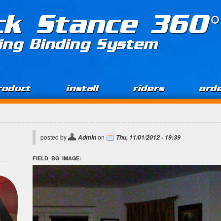
ck Stance 360°
ing Binding System
roduct
install
riders
ord
posted by
on
Admin
Thu, 11/01/2012 - 19:39
FIELD_BG_IMAGE: