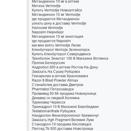
Метандиенон 10 мг в аптеке
Метаха Vermodje
Купить Vermodje Новоалтайск
Метандиенон 10 мг Vermodje
где продается Метандиенон
узнать цену и доставку Vermodje
Напосим Vermodje
Naposim Нюрнберг
Метандиенон 10 мг аннотация
где продается Naposim
как мне взять Vermodje Лиски
Кленбутерол Vermoje Зеленогорск
Купить Кленбутерол Северодвинск
Тренболон Энантат 100 В Магазине Воткинск
Пропик Белоруссия
Андробол 300 в аптеке Ростов-На-Дону
Заказать На Сушку Рубцовск
Гексарелин в аптеке Краснокамск
Razor 8 Blast Powder Allmax
Станаболик доставка Дмитров
Pharmabol Петрозаводск
Провимед 50 Мг продажа Новокузнецк
Декавер со скидкой Коломна
Туриновер Черкесск
Туринадрол 10 В Магазине Биробиджан
Testabolnanthate Рубцовск
Нандролон Фенилпропионат Кременчуг
Заказать Hgh Fragment Великие Луки
Станодрол-10 продажа Кисловодск
Пептид Tb 500 доставка Новотроицк