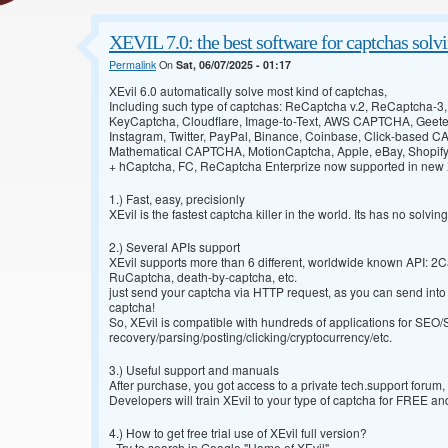
XEVIL 7.0: the best software for captchas solvin
Permalink
On
Sat, 06/07/2025 - 01:17
XEvil 6.0 automatically solve most kind of captchas,
Including such type of captchas: ReCaptcha v.2, ReCaptcha-3
KeyCaptcha, Cloudflare, Image-to-Text, AWS CAPTCHA, Geet
Instagram, Twitter, PayPal, Binance, Coinbase, Click-based 
Mathematical CAPTCHA, MotionCaptcha, Apple, eBay, Shopify,
+ hCaptcha, FC, ReCaptcha Enterprize now supported in new X
1.) Fast, easy, precisionly
XEvil is the fastest captcha killer in the world. Its has no solvin
2.) Several APIs support
XEvil supports more than 6 different, worldwide known API: 2C
RuCaptcha, death-by-captcha, etc.
just send your captcha via HTTP request, as you can send into a
captcha!
So, XEvil is compatible with hundreds of applications for SE
recovery/parsing/posting/clicking/cryptocurrency/etc.
3.) Useful support and manuals
After purchase, you got access to a private tech.support forum
Developers will train XEvil to your type of captcha for FREE an
4.) How to get free trial use of XEvil full version?
- Try to search in Google "Home of XEvil"