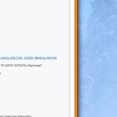
 здесь для того, чтобы увидеть другую
ке "Я ХОЧУ КУПИТЬ Напосим"
к
ую тему про Naposim: