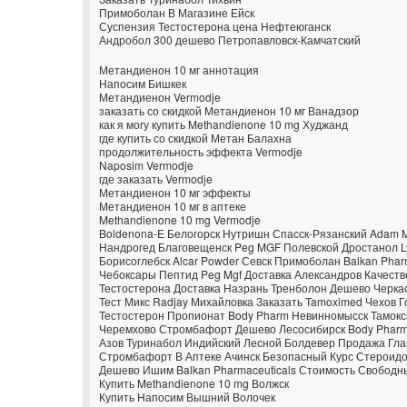
Примоболан В Магазине Ейск
Суспензия Тестостерона цена Нефтеюганск
Андробол 300 дешево Петропавловск-Камчатский
Метандиенон 10 мг аннотация
Напосим Бишкек
Метандиенон Vermodje
заказать со скидкой Метандиенон 10 мг Ванадзор
как я могу купить Methandienone 10 mg Худжанд
где купить со скидкой Метан Балахна
продолжительность эффекта Vermodje
Naposim Vermodje
где заказать Vermodje
Метандиенон 10 мг эффекты
Метандиенон 10 мг в аптеке
Methandienone 10 mg Vermodje
Boldenona-E Белогорск Нутришн Спасск-Рязанский Adam 
Нандрогед Благовещенск
Peg MGF Полевской
Дростанол L
Борисоглебск
Alcar Powder Севск
Примоболан Balkan Phar
Чебоксары Пептид Peg Mgf Доставка Александров Качеств
Тестостерона Доставка Назрань Тренболон Дешево Черкасс
Тест Микс Radjay Михайловка Заказать Tamoximed Чехов 
Тестостерон Пропионат Body Pharm Невинномысск Тамокс
Черемхово Стромбафорт Дешево Лесосибирск Body Pharm
Азов Туринабол Индийский Лесной Болдевер Продажа Глаз
Стромбафорт В Аптеке Ачинск Безопасный Курс Стероидо
Дешево Ишим Balkan Pharmaceuticals Стоимость Свободн
Купить Methandienone 10 mg Волжск
Купить Напосим Вышний Волочек