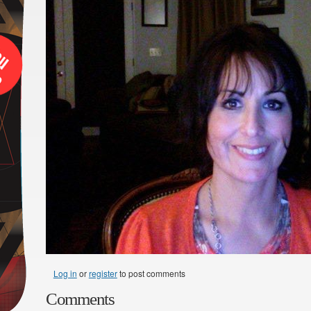
Log in
or
register
to post comments
Comments