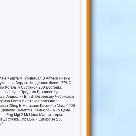
Male Кыштым Туринабол В Аптеке Ливны
yka Labs Бердск
Нандролон Фенил ZPHC
ma Когалым Сустанон 250 Доставка
енный Курс Продажа Воткинск Курс
ы Андролик British Dispensary Чебоксары
Гормон Роста В Аптеке Ставрополь
ивер 20mg В Магазине Каспийск Mass 4000
 Дешево Тольятти Тренболон A 75 Цена
ов Peg Mgf 2 Мг Цена Магнитогорск
в Доставка Отрадный Equipoise 250
ый