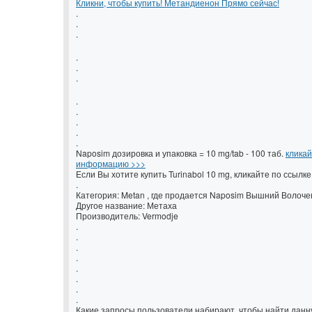
Кликни, чтобы купить! Метандиенон Прямо сейчас!
.
.
.
.
.
.
.
.
.
.
.
Naposim дозировка и упаковка = 10 mg/tab - 100 таб.
кликай
информацию >>>
Если Вы хотите купить Turinabol 10 mg, кликайте по ссыл
.
Категория: Metan , где продается Naposim Вышний Волоче
Другое название: Метаха
Производитель: Vermodje
.
.
.
.
.
.
.
.
Какие запросы пользователи набирают, чтобы найти данн