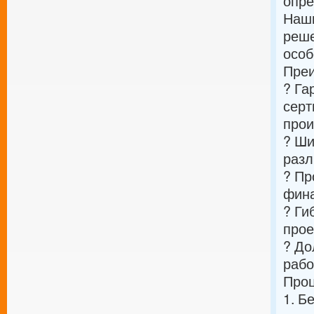
опре
Наши
реше
особ
Преи
? Га
серт
прои
? Ши
разл
? Пр
фина
? Ги
прое
? До
раб
Проц
1. Б