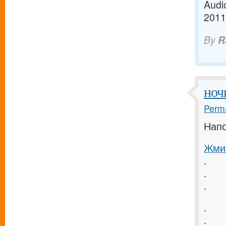
Audi
2011
By
R
ноч
Perma
Напо
Жми 
.
.
.
.
.