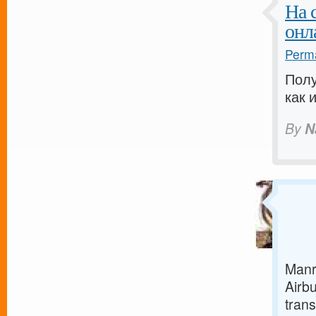
На 
онл
Perma
Полу
как 
By
N
Manr 
Airb
trans