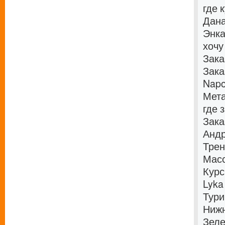
где 
Дан
Энка
хочу
Зака
Зака
Napo
Мета
где 
Зака
Андр
Трен
Масс
Курс
Lyka
Тури
Нижн
Зеле