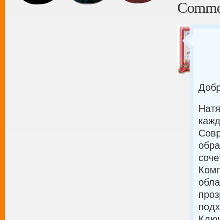
Comme
Добр
Натя
кажд
Совр
обра
соче
Комп
обла
проз
подх
Ключ