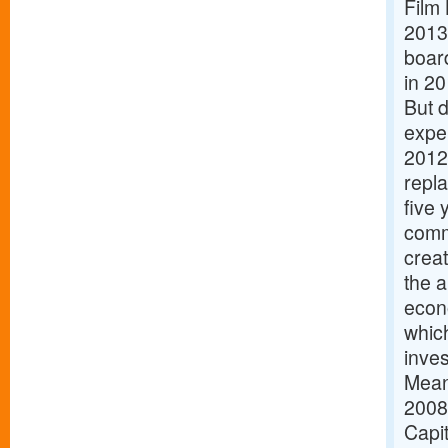
Film
2013,
boar
in 2
But d
expe
2012
repl
five
commi
creat
the a
econ
which
inve
Mean
2008 
Capi