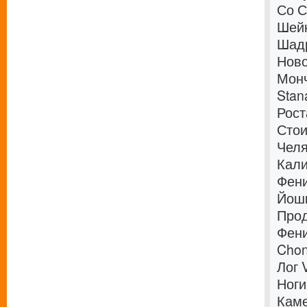
Со С
Шейк
Шадр
Ново
Монч
Stan
Рост
Стои
Челя
Кали
Фени
Йошк
Прод
Фени
Chon
Лог 
Ноги
Каме