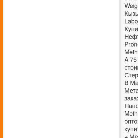
Weig
Кызы
Labo
Купи
Нефт
Pron
Meth
A 75
стои
Стер
В Ма
Мета
зака
Напо
Meth
опто
купи
+ Ме