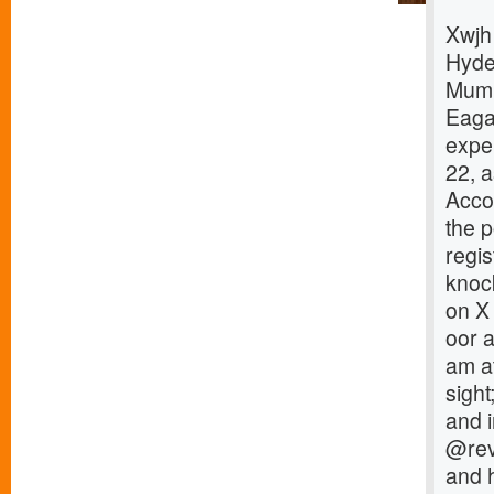
Xwjh
Hyde
Mumb
Eagal
exper
22, a
Acco
the p
regis
knoc
on X
oor 
am at
sight
and 
@rev
and h