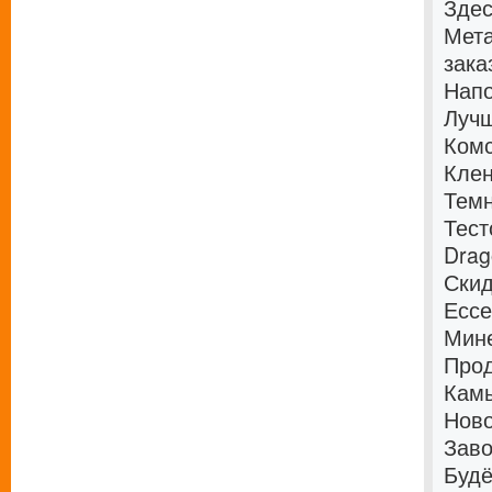
Здес
Мета
зака
Напо
Лучш
Комс
Клен
Темн
Тест
Drag
Скид
Ессе
Мине
Прод
Кам
Нов
Зав
Буд