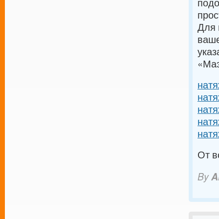
подо
прос
Для 
ваше
указ
«Маэ
натя
натя
натя
натя
натя
От в
By
A