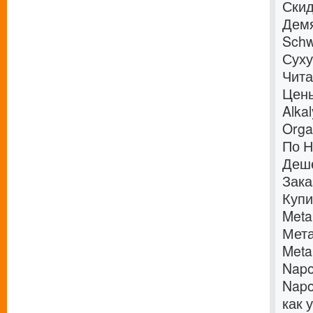
Скид
Демя
Schw
Суху
Чита
Цены
Alka
Orga
По Н
Деш
Зака
Купи
Meta
Мета
Meta
Napo
Napo
как 