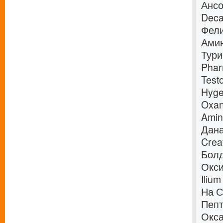
Ансо
Deca
Фели
Амин
Тури
Phar
Test
Hyge
Oxan
Amin
Дана
Crea
Болд
Окси
Iliu
На С
Пепт
Окса