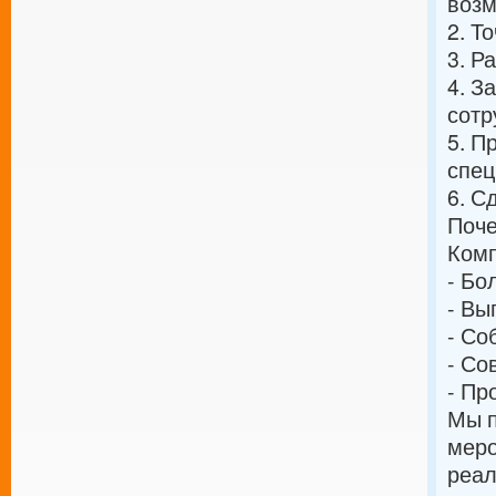
возм
2. Т
3. Р
4. З
сотр
5. П
спец
6. С
Поче
Комп
- Бо
- Вы
- Со
- Со
- Пр
Мы п
меро
реал