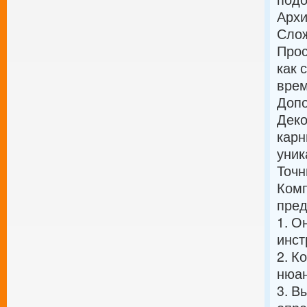
Архи
Слож
Прос
как 
врем
Доп
Деко
карн
уник
Точн
Комп
пред
1. О
инст
2. К
нюан
3. В