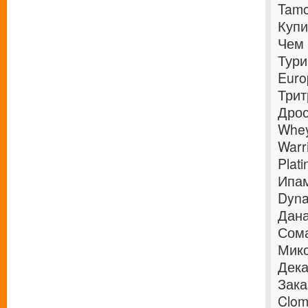
Tamo
Купи
Чем 
Тури
Euro
Трит
Дрос
Whey
Warr
Plat
Ипам
Dyna
Дана
Сома
Микс
Дек
Зака
Clom