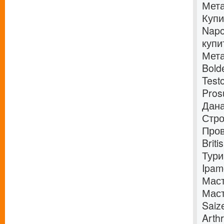
Мета
Купи
Napo
купи
Мета
Bold
Test
Pros
Дана
Стро
Пров
Brit
Тури
Ipam
Маст
Мас
Saiz
Arth