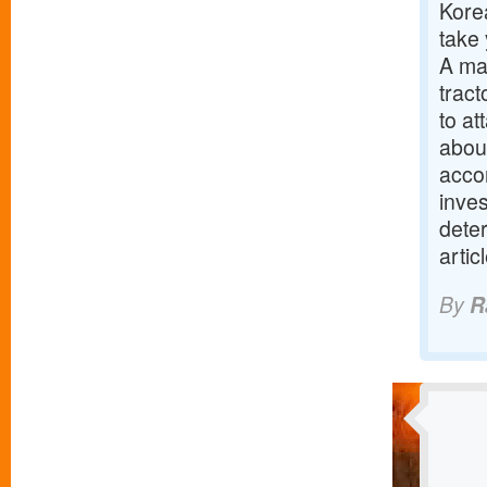
Kore
take 
A ma
tract
to at
abou
acco
inves
dete
arti
By
R