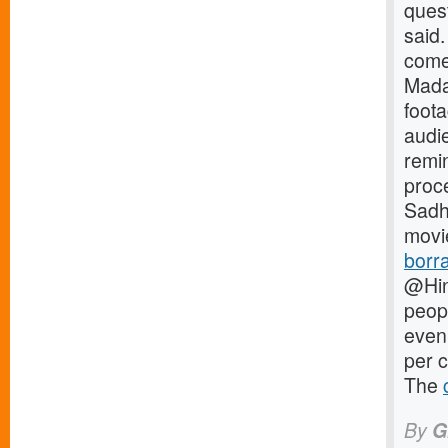
ques
said.
comes
Madan
foot
audie
remi
proce
Sadhv
movi
borra
@Hin
peopl
even
per c
The
By
G