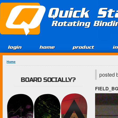
Jump to Content
Quick St
Rotating Bind
login
home
product
i
You are here
Home
posted 
BOARD SOCIALLY?
FIELD_B