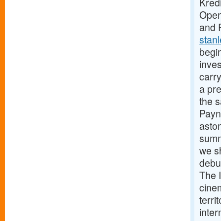
Kred
Open
and 
stan
begin
inves
carry
a pre
the s
Payn
asto
summ
we s
debu
The I
cine
terri
inter