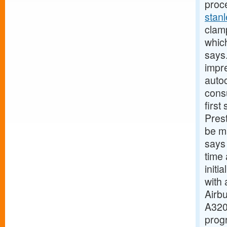
proce
stanl
clamp
which
says
impre
auto
cons
first
Prest
be ma
says
time 
initi
with 
Airbu
A320
prog