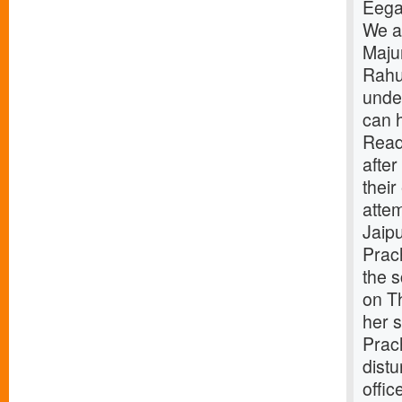
Eegal
We a
Maju
Rahu
under
can h
Read
afte
thei
attem
Jaip
Prach
the s
on T
her 
Prach
dist
offi