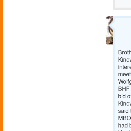
Broth
Kinow
inter
meet
Wolfg
BHF 
bid 
Kino
said 
MBO 
had 