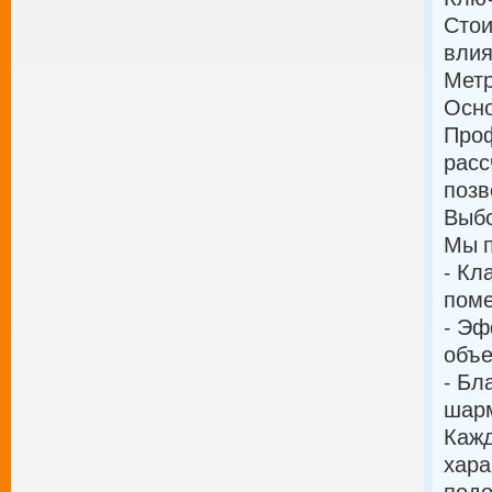
Стои
влия
Мет
Осно
Проф
расс
позв
Выбо
Мы п
- Кл
пом
- Эф
объ
- Бл
шар
Кажд
хара
подо