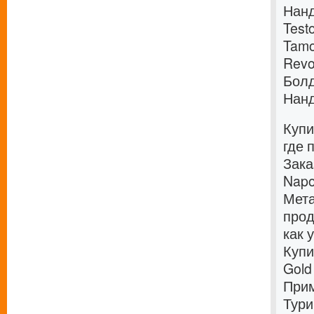
Нанд
Test
Tamo
Revo
Болд
Нанд
Купи
где 
Зака
Napo
Мета
прод
как 
Купи
Gold
Прим
Тури