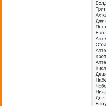
Болд
Трит
Ахта
Джин
Петр
Euro
Апте
Стои
Апте
Кроп
Апте
Кисл
Деше
Набе
Чебо
Нижн
Дост
Berr