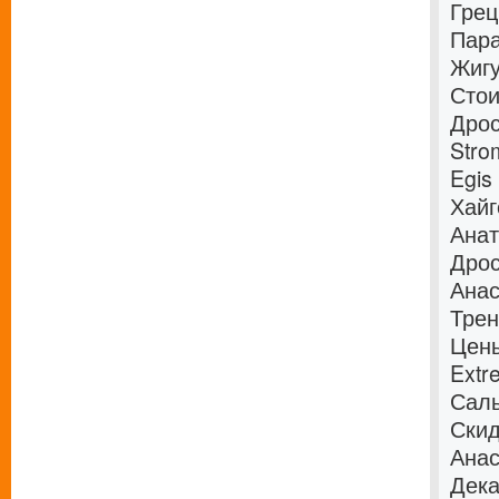
Грец
Пара
Жигу
Стои
Дрос
Stro
Egis
Хайг
Ана
Дрос
Анас
Трен
Цены
Extr
Саль
Скид
Анас
Дека