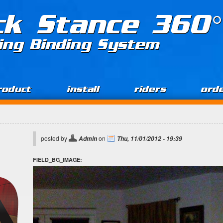
ck Stance 360°
ing Binding System
roduct
install
riders
ord
posted by
on
Admin
Thu, 11/01/2012 - 19:39
FIELD_BG_IMAGE: