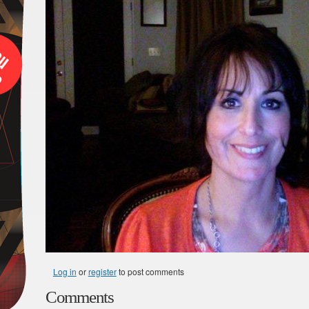
Log in
or
register
to post comments
Comments