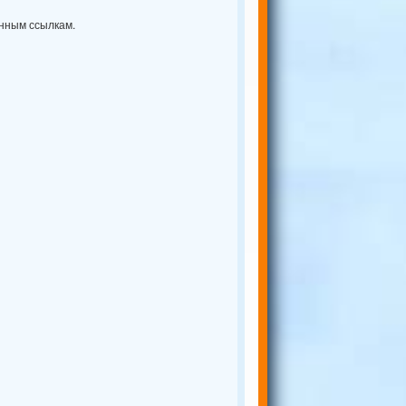
енным ссылкам.