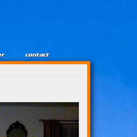
er
contact