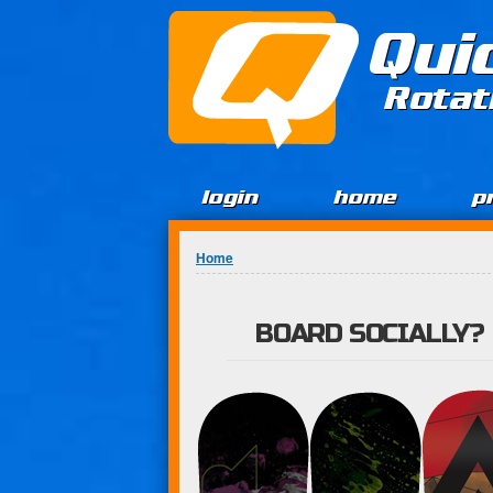
Jump to Content
Qui
Rotat
login
home
p
You are here
Home
BOARD SOCIALLY?