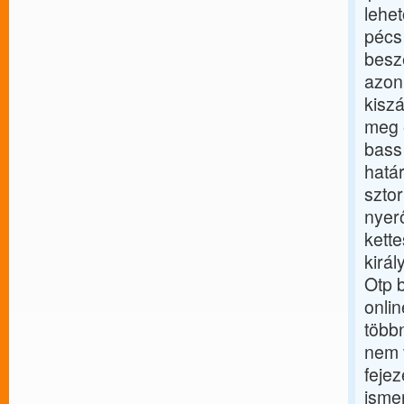
lehe
pécs
besz
azonb
kiszá
meg e
bass
határ
sztor
nyerő
kett
király
Otp 
onli
több
nem 
fejez
isme