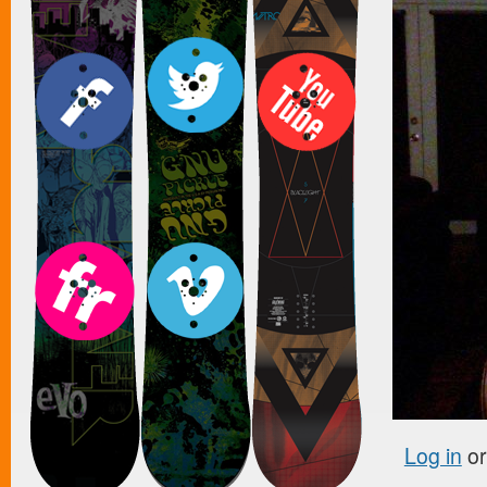
Log in
o