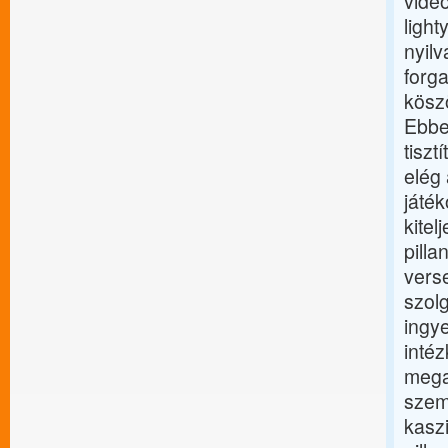
video
light
nyilv
forga
kösz
Ebbe
tiszt
elég 
játék
kitel
pill
vers
szolg
ingy
inté
mega
szem
kaszi