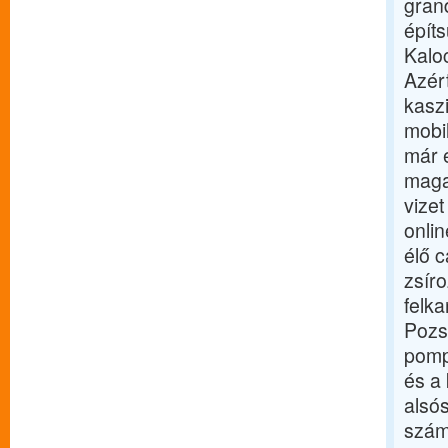
gran
épít
Kalo
Azér
kasz
mobi
már e
maga
vizet
onli
élő c
zsíro
felk
Pozs
pomp
és a 
alsó
számí