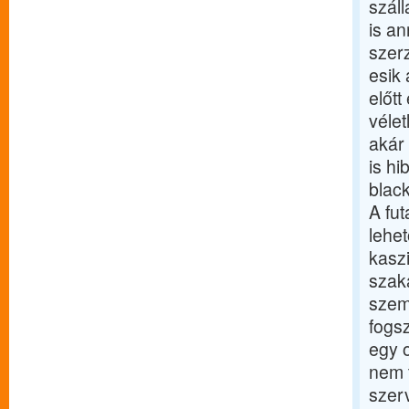
szál
is an
szer
esik 
előtt
vélet
akár 
is hi
black
A fu
lehet
kasz
szak
szem
fogsz
egy 
nem 
szer