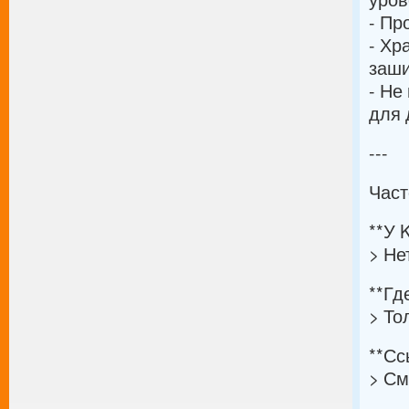
- Пр
- Хр
заши
- Не
для 
---
Част
**У 
> Не
**Гд
> То
**Сс
> См