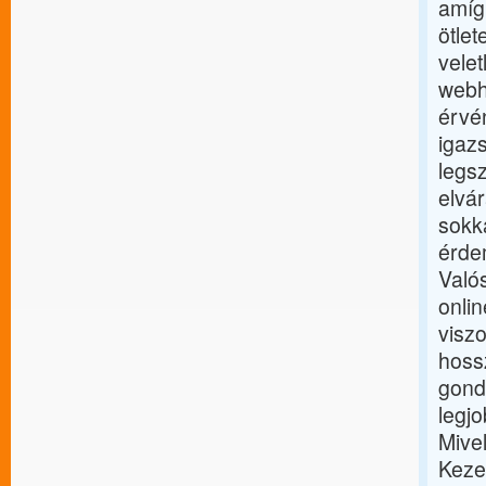
amíg
ötlet
vele
webh
érvé
igaz
legs
elvá
sokk
érde
Való
onlin
visz
hossz
gondo
legj
Mivel
Keze