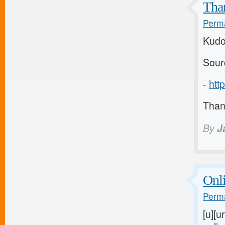
Than
Perma
Kudos
Sour
-
htt
Thank
By
J
Onli
Perma
[u][u