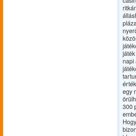
casin
ritká
állá
pláz
nyer
közö
játék
játék
napi 
játék
tartu
érték
egy n
örülh
300 p
embe
Hogy
bizon