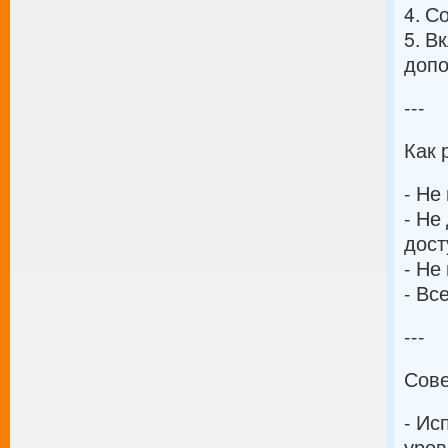
4. С
5. В
допо
---
Как 
- Не
- Не
дост
- Не
- Вс
---
Сове
- Ис
уров