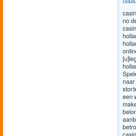
https
casin
no d
casi
holla
holl
onlin
[u]le
holla
Spel
naar
stort
een 
make
belo
aanb
betr
casi