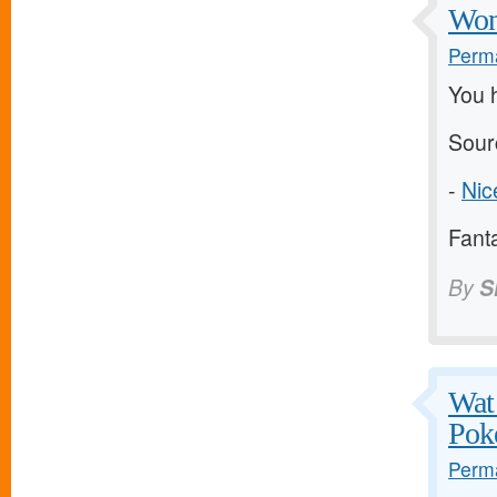
Wond
Perma
You 
Sour
-
Nic
Fanta
By
S
Wat 
Pok
Perma