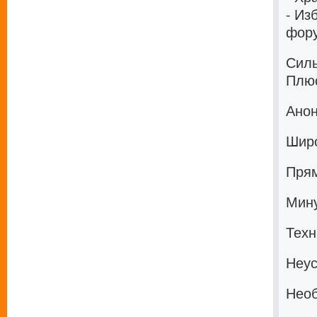
- Из
фор
Силь
Плю
Ано
Шир
Прям
Мин
Техн
Неус
Необ