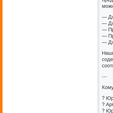
можн
— Дл
— Дл
— Пр
— Пр
— Д
Наши
соде
соот
---
Кому
? Ю
? Ар
? Ю