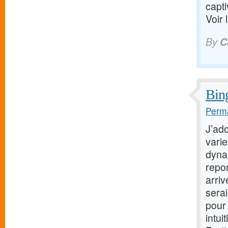
capt
Voir
By
C
Bing
Perma
J’ado
varie
dyna
repon
arri
serai
pour 
intui