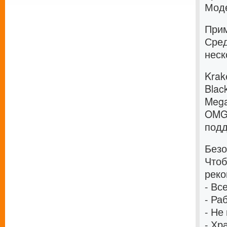
Моде
При
Сред
неск
Krak
Blac
Mega
OMG!
подд
Безо
Чтоб
реко
- Вс
- Ра
- Не
- Хр