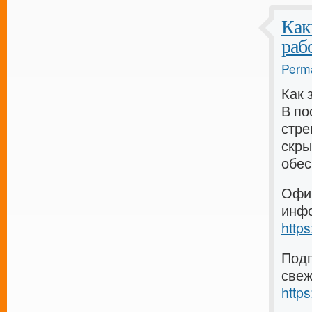
Как
раб
Perma
Как 
В по
стре
скры
обес
Офиц
инфо
https
Подп
свеж
http