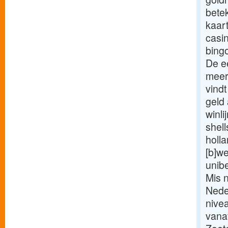
betek
kaar
casin
bingo
De ee
meerd
vindt
geld 
winli
shel
holl
[b]we
unibe
Mis n
Nede
nive
vana