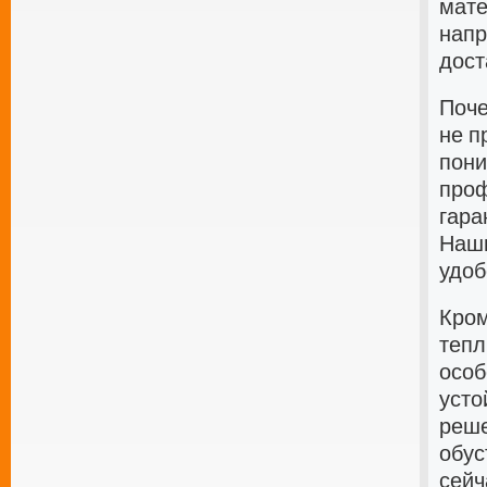
мате
напр
дост
Поче
не п
пони
проф
гара
Наши
удоб
Кром
тепл
особ
усто
реше
обус
сейч