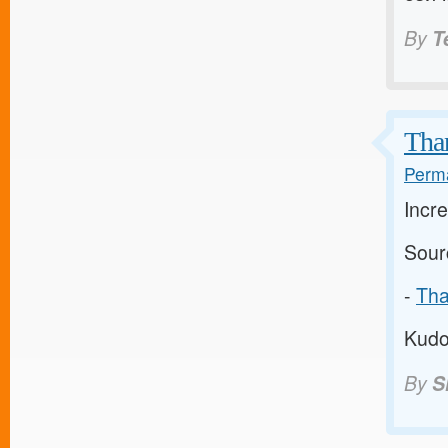
By
T
Tha
Perma
Incre
Sour
-
Tha
Kudos
By
S