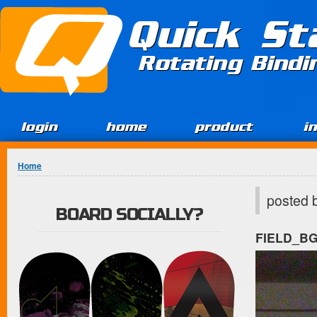
Jump to Content
Quick St
Rotating Bind
login
home
product
i
You are here
Home
posted 
BOARD SOCIALLY?
FIELD_B