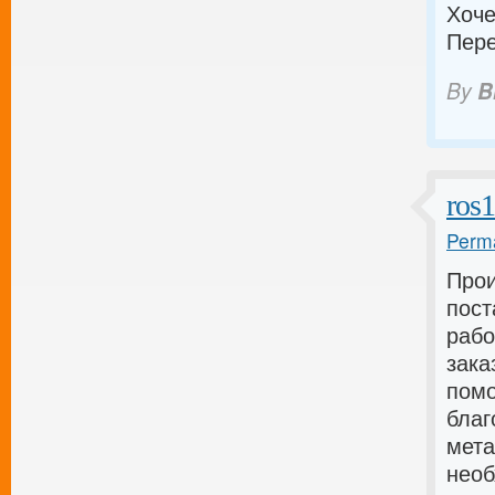
Хоче
Пере
By
B
ros
Perma
Прои
пост
рабо
зака
помо
благ
мета
необ