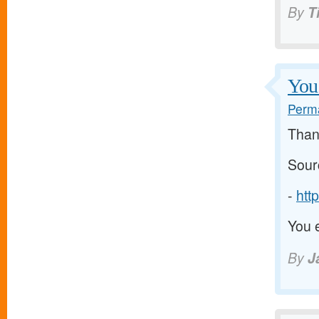
By
T
You 
Perma
Than
Sour
-
htt
You e
By
J