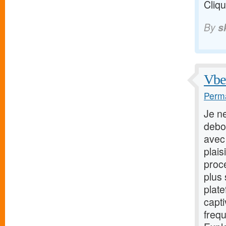
Cliqu
By
s
Vbet
Perma
Je n
debo
avec 
plais
proce
plus
plate
capti
frequ