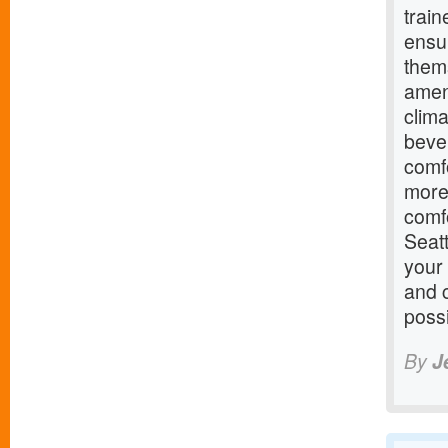
train
ensur
them
amen
clim
bever
comfo
more 
comfo
Seatt
your 
and c
possi
By
J