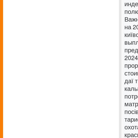
инде
полю
Важн
на 2
київ
выпл
пред
2024
прор
стои
даї 
каль
потр
матр
посі
тари
охот
крас