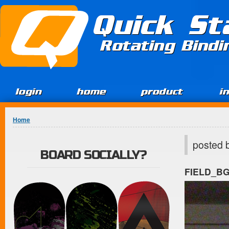
Jump to Content
Quick St
Rotating Bind
login
home
product
i
You are here
Home
posted 
BOARD SOCIALLY?
FIELD_B