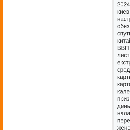
2024
киев
наст
обяз
спут
кита
ВВП 
лист
екст
сред
карт
карт
кале
приз
день
нала
пере
женс