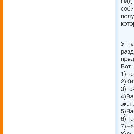
Над 
соби
полу
кото
У На
разд
пред
Вот 
1)
По
2)
Ки
3)
То
4)
Ва
экст
5)
Ва
6)
По
7)
Не
8)
Ас