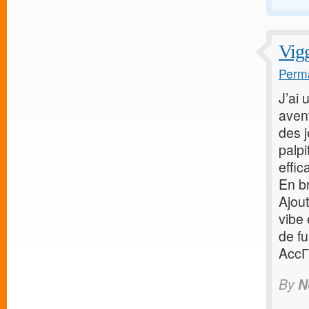
Vigg
Perma
J’ai 
aven
des j
palpi
effic
En b
Ajout
vibe 
de fu
AccГ
By
N