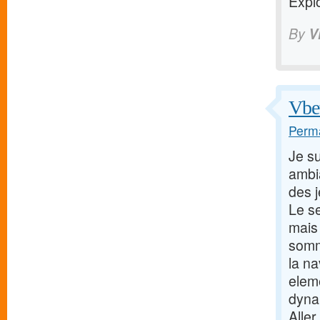
Explo
By
V
Vbet
Perma
Je s
ambia
des j
Le se
mais
somm
la na
elem
dyna
Aller