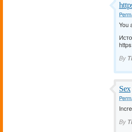
http
Perma
You a
Исто
https
By
T
Sex
Perma
Incre
By
T