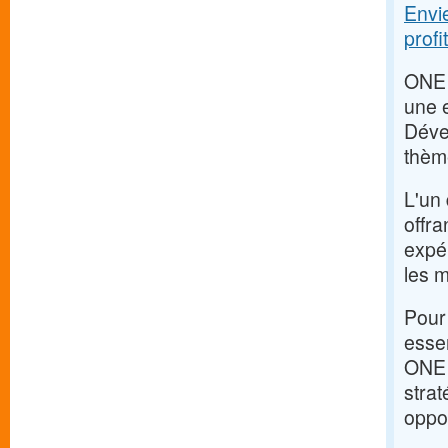
Envie
profi
ONE B
une e
Déve
thèm
L'un 
offra
expér
les m
Pour 
esse
ONE 
strat
oppor