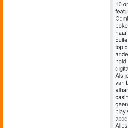
10 o
featu
Combi
poker
naar 
buite
top 
ande
hold 
digit
Als j
van b
afha
casi
geen
play 
acce
Alles