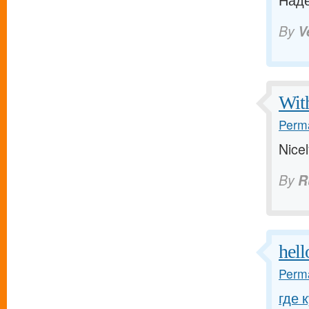
Наде
By
V
With
Perma
Nicel
By
R
hell
Perma
где 