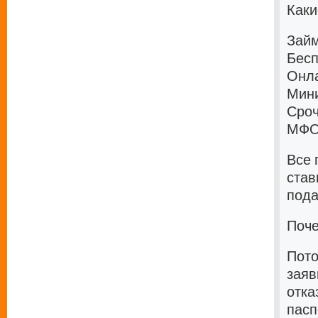
Каки
Займ
Бесп
Онла
Мини
Сроч
МФО 
Все 
став
пода
Поче
Пото
заяв
отка
пасп