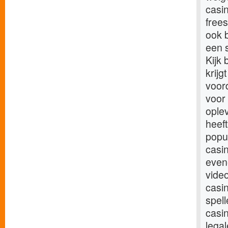
casin
frees
ook b
een s
Kijk 
krijg
voord
voor
oplev
heef
popul
casi
even
video
casi
spel
casi
lega