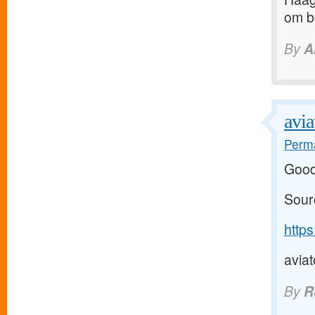
om be
By
A
avi
Perma
Good 
Sour
https
avia
By
R