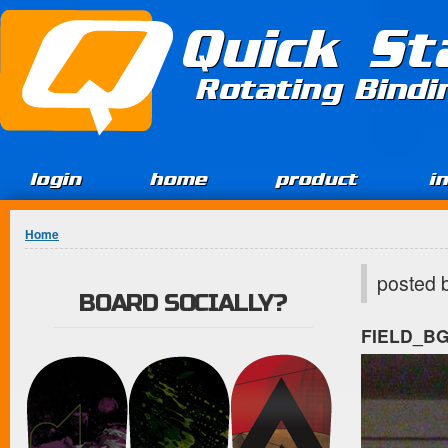
Jump to Content
Quick St
Rotating Bind
login
home
product
i
You are here
Home
posted 
BOARD SOCIALLY?
FIELD_B