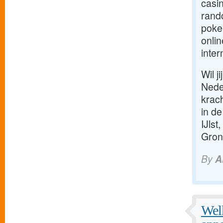
casin
rand
poker
onlin
inter
Wil j
Nede
krach
in d
IJls
Gron
By
A
Welk