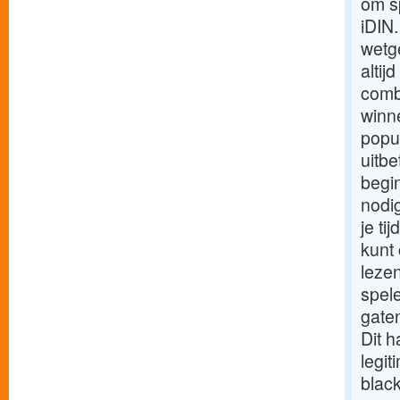
om sp
iDIN.
wetge
altij
comb
winn
popul
uitbe
begi
nodi
je ti
kunt
leze
spel
gaten
Dit h
legit
black