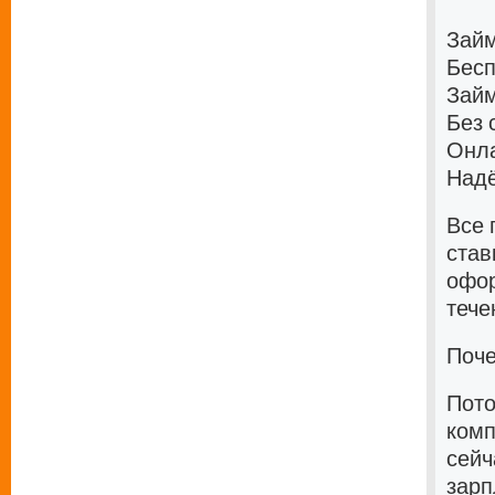
Займ
Бесп
Займ
Без 
Онла
Надё
Все 
став
офор
тече
Поче
Пото
комп
сейч
зарп