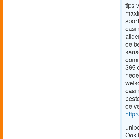
tips 
maxi
spor
casi
alle
de b
kanse
domm
365 
nede
welk
casin
beste
de v
http
unibe
Ook 