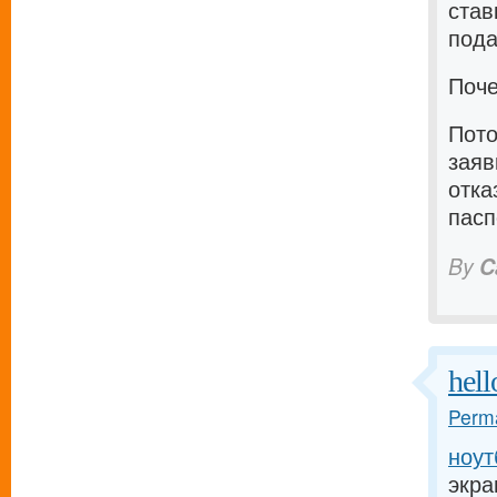
став
пода
Поче
Пото
заяв
отка
пасп
By
C
hell
Perma
ноут
экра