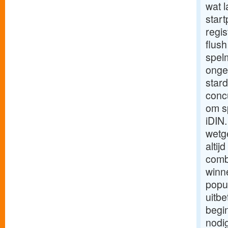
wat l
star
regis
flush
spel
ongev
star
conc
om sp
iDIN.
wetge
altij
comb
winn
popul
uitbe
begi
nodi