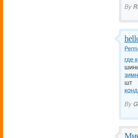
By
R
hell
Perma
где 
шины
зимн
шт
конд
By
G
Мик