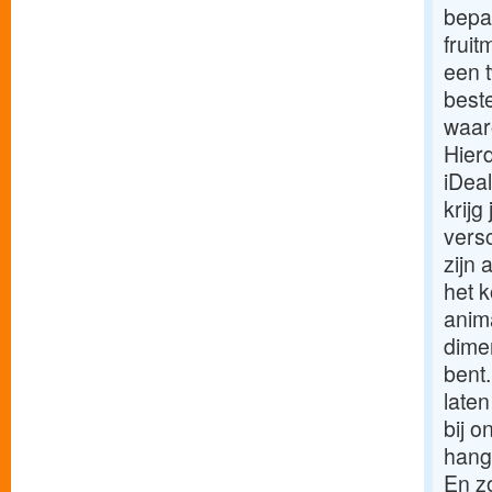
bepaa
fruit
een 
best
waaro
Hier
iDeal
krijg
vers
zijn 
het k
anim
dimen
bent
laten
bij o
hangt
En zo