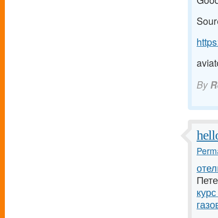
Good 
Sour
https
avia
By
R
hell
Perma
отел
Пете
курс
газо