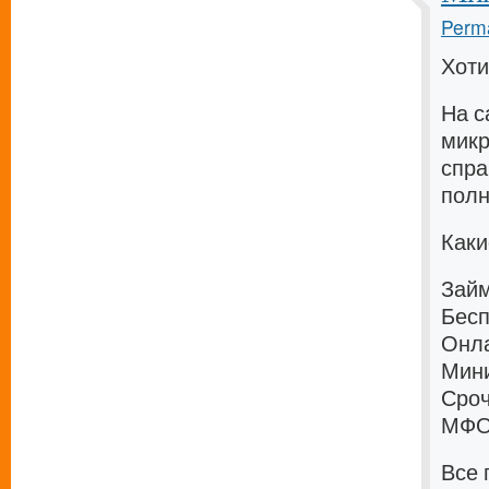
Perma
Хоти
На с
микр
спра
полн
Каки
Займ
Бесп
Онла
Мини
Сроч
МФО 
Все 