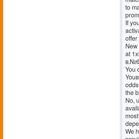
to ma
promo
If yo
acti
offer
New 
at 1
в‚№6
You 
Youв
odds
the b
No, u
avail
most 
depe
We h