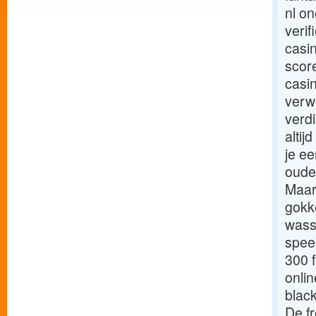
nl on
verif
casin
scor
casin
verw
verd
alti
je ee
oude
Maar 
gokk
wasse
spee
300 
onlin
black
De f