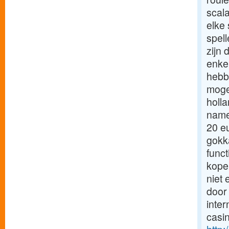
scala
elke 
spell
zijn 
enke
hebb
mogel
holl
namel
20 eu
gokka
funct
koper
niet
door
inte
casin