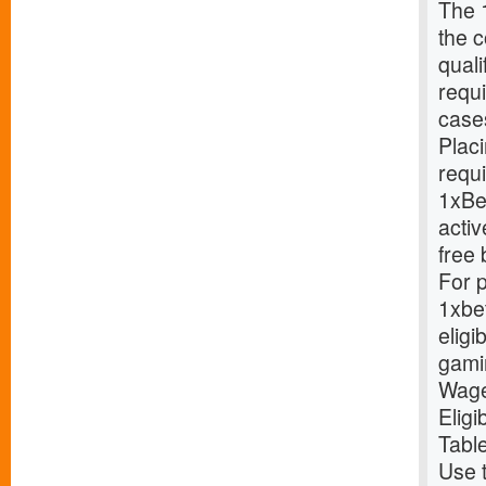
The 
the 
quali
requ
cases
Plac
requ
1xBe
acti
free
For p
1xbe
eligi
gami
Wage
Eligi
Table
Use 