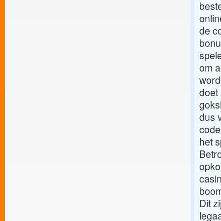
beste
onli
de c
bonu
spele
om ac
worde
doet 
goks
dus 
code 
het 
Betro
opko
casi
boom
Dit z
lega