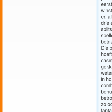
eers
wins
er, a
drie
split
spell
betn
Die p
hoeft
casin
gokk
wete
in ho
comb
bonu
betr
zo o
fanta