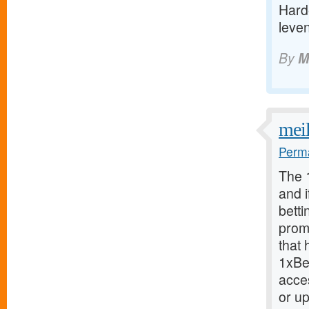
Hard
leven
By
M
mei
Perma
The 
and i
betti
prom
that 
1xBe
acces
or up