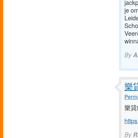
jackp
je om
Leid
Scho
Veer
winn
By
A
樂
Perma
樂貸
https
By
R