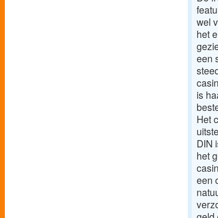
feat
wel v
het 
gezie
een s
steed
casin
is ha
beste
Het 
uitst
DIN i
het 
casi
een o
natuu
verzo
geld 