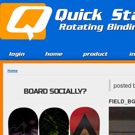
Jump to Content
Quick St
Rotating Bind
login
home
product
i
You are here
Home
posted 
BOARD SOCIALLY?
FIELD_B