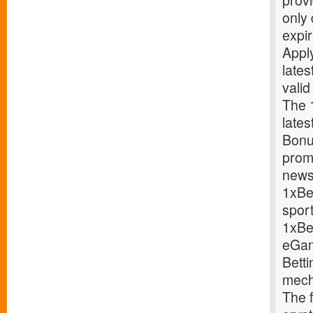
prov
only 
expir
Apply
late
valid
The 
late
Bonu
prom
newsl
1xBe
sport
1xBet
eGami
Betti
mech
The f