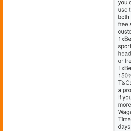
you 
use t
both 
free 
cust
1xBe
sport
head 
or f
1xBe
150%
T&Cs 
a pr
If y
more
Wage
Time 
days 