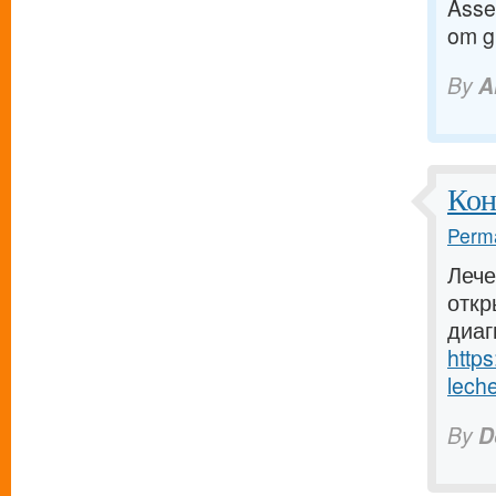
Asse
om g
By
A
Кон
Perma
Лече
откр
диаг
https
leche
By
D