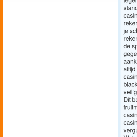
tegel
stand
casi
reke
je sc
reke
de sp
gege
aank
altij
casi
black
veil
Dit 
fruit
casi
casin
verg