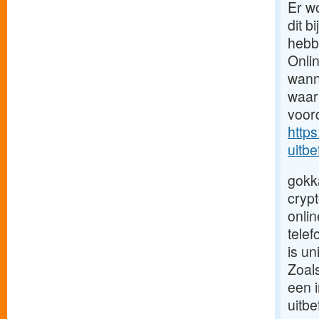
Er w
dit b
hebbe
Onli
wann
waar 
voor
http
uitbe
gokk
crypt
onli
tele
is un
Zoal
een i
uitb