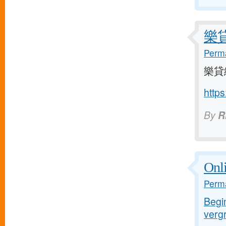
樂
Perma
樂貸
https
By
R
Onl
Perma
Begin
verg