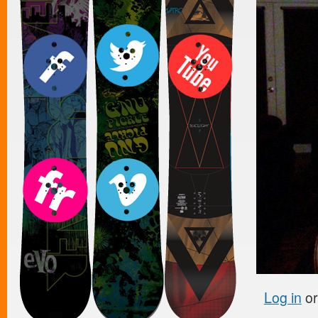
Log in
o