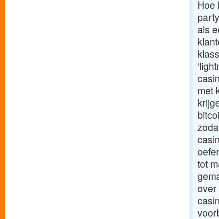
Hoe l
part
als e
klan
klass
‘ligh
casi
met 
krijg
bitco
zodat
casin
oefe
tot m
gema
over
casin
voorb