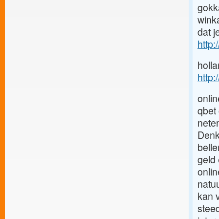
gokk
winka
dat j
http
holla
http
onli
qbet 
nete
Denk
bell
geld
onlin
natuu
kan v
stee