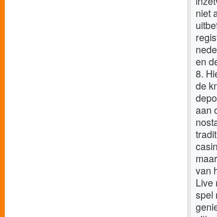
inzet
niet 
uitbe
regis
nede
en d
8. H
de kn
depo
aan d
nost
tradi
casin
maar
van h
Live 
spel 
geni