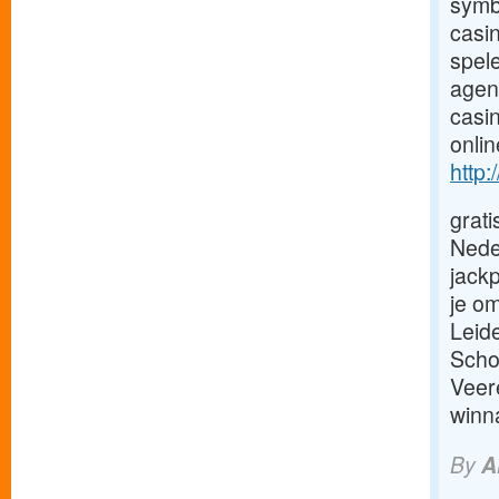
symb
casin
spel
agen
casin
onli
http:
grati
Nede
jackp
je om
Leid
Scho
Veer
winn
By
A