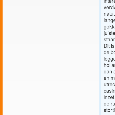
inter
verdw
natuu
lange
gokka
juist
staa
Dit i
de b
legge
holl
dan s
en me
utrec
casi
inzet
de r
stor