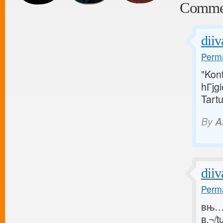
Comme
diiv
Perma
"Kont
hГјgi
Tartu
By
A
diiv
Perma
вњ… 
в‚¬/t