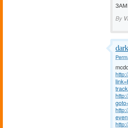
ЗАМ
By
V
dark
Perma
mcdd
http
link
trac
http:
goto
http:
even
http: