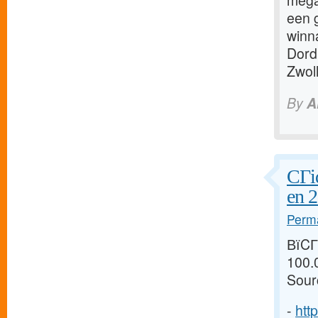
mega
een 
winn
Dord
Zwol
By
A
CГіd
en 
Perma
ВїCГі
100.
Sour
-
htt