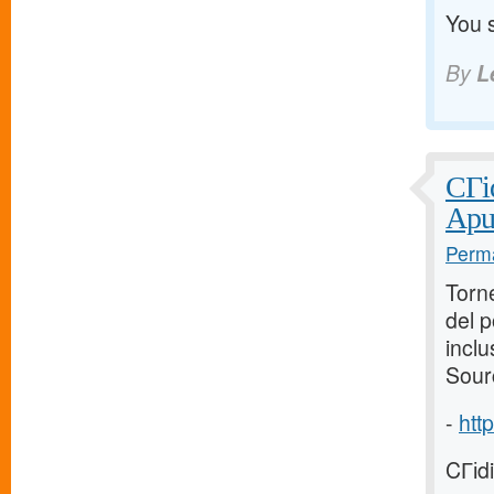
You s
By
L
CГі
Apu
Perma
Torn
del 
incl
Sour
-
htt
CГіd