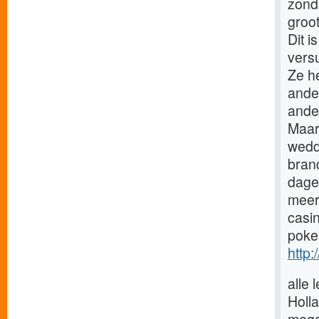
zonde
groot
Dit i
vers
Ze h
ander
ander
Maar 
wedd
brand
dagel
meer 
casin
poke
http:
alle 
Holla