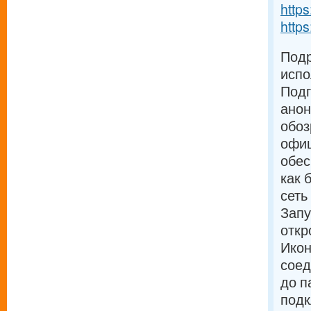
http
http
Подр
испо
Подг
анон
обоз
офиц
обес
как 
сеть
Запу
откр
Икон
соед
до п
подк