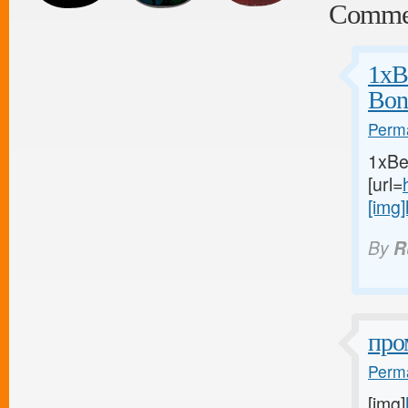
Comme
1xB
Bon
Perma
1xBe
[url=
[img]
By
R
про
Perma
[img]