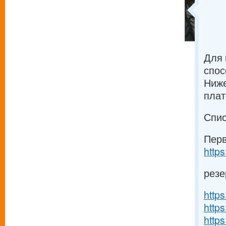
Для 
спос
Ниже
плат
Спис
Перв
http
резе
https
http
http