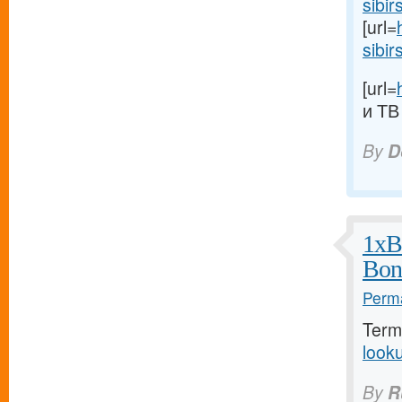
sibir
[url=
sibirs
[url=
и ТВ
By
D
1xB
Bon
Perma
Term
looku
By
R