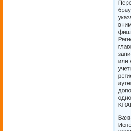
Пере
брау
указ
вним
фиши
Реги
глав
запи
или 
учет
реги
ауте
допо
одно
KRAK
Важн
Испо