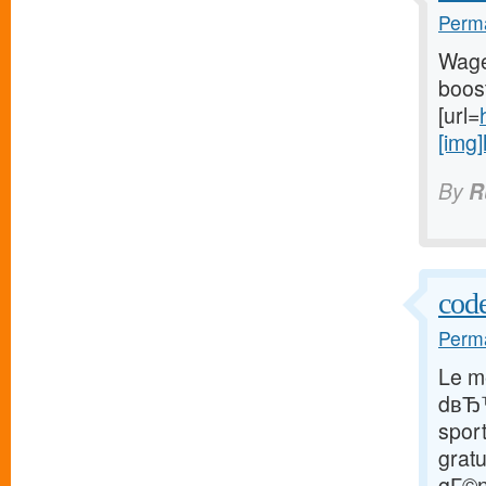
Perma
Wage
boost
[url=
[img]
By
R
code
Perma
Le m
dвЂ™
spor
gratu
gГ©n