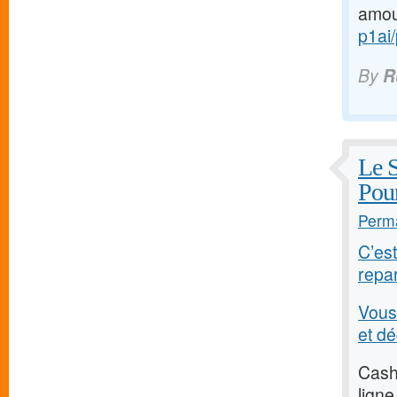
amoun
p1ai/
By
R
Le S
Pou
Perma
C’est
repa
Vous
et d
Cash
ligne