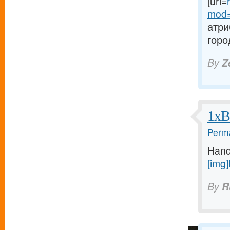
[url=
mod=
атри
горо
By
Z
1xB
Perma
Handb
[img]
By
R