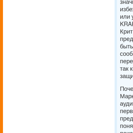
знач
избе
или 
KRAK
Крит
пред
быть
сооб
пере
так 
защ
Поче
Марк
ауди
перв
пред
поня