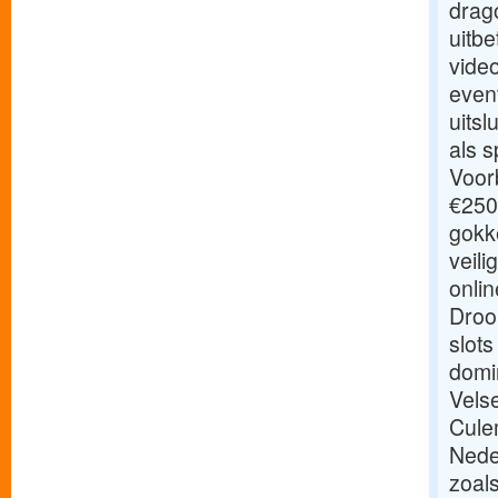
drag
uitbe
vide
event
uitsl
als 
Voor
€250.
gokk
veili
onlin
Droom
slots
domi
Vels
Cule
Nede
zoal