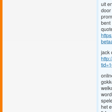
uit e
door 
prom
bent 
quote
http
betaa
jack 
http
tid=
onlin
gokk
welk
word
spel
het e