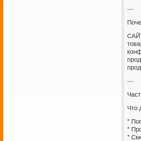
---
Поч
САЙТ
това
конф
прод
прод
---
Част
Что 
* По
* Пр
* См