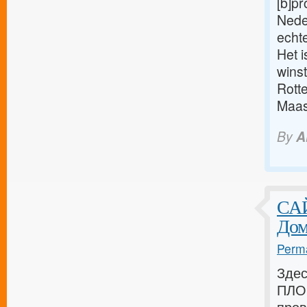
[b]pr
Neder
echt
Het i
winst
Rott
Maas
By
A
САЙ
Дом
Perma
Здес
ПЛО