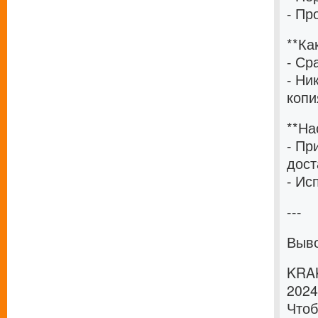
- Пр
**Ка
- Ср
- Ни
копи
**На
- Пр
дост
- Ис
---
Выв
KRAK
2024
Чтоб