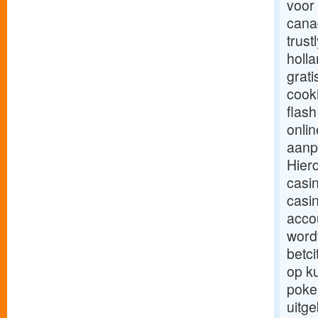
voor
cana
trust
holl
grati
cook
flash
onli
aanpa
Hierd
casi
casin
acco
word
betci
op ku
poker
uitg