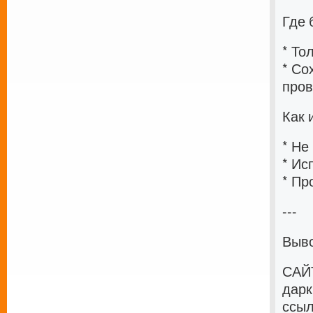
Где 
* То
* Со
пров
Как 
* Не
* Ис
* Пр
---
Выв
САЙТ
дарк
ссыл