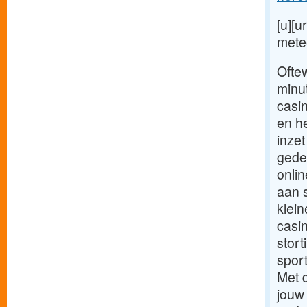
[u][u
metee
Oftew
minut
casin
en he
inzet
gedee
onli
aan 
klein
casin
stort
spor
Met d
jouw 