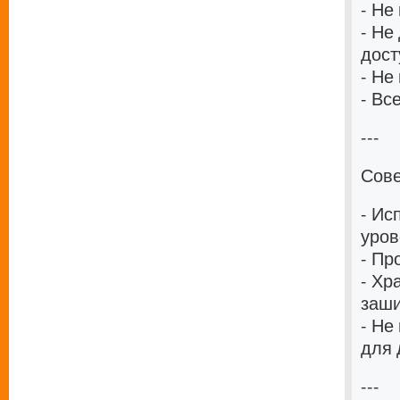
- Не
- Не
дост
- Не
- Вс
---
Сове
- Ис
уров
- Пр
- Хр
заши
- Не
для 
---