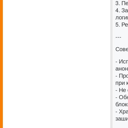
3. П
4. З
логи
5. Р
---
Сове
- Ис
анон
- Пр
при 
- Не
- Об
блок
- Хр
заш