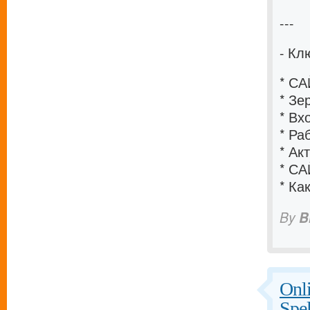
---
- Кл
* СА
* Зе
* Вх
* Ра
* Ак
* СА
* Ка
By
B
Onl
Spe