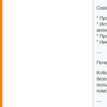
Сове
* Пр
* Ис
анон
* Пр
* Ни
---
Поче
KrAk
безо
поль
помо
---