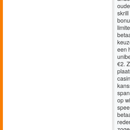
oude
skril
bonu
limi
beta
keuze
een 
unibe
€2. 
plaa
casin
kanss
spann
op w
speel
beta
rede
zoge