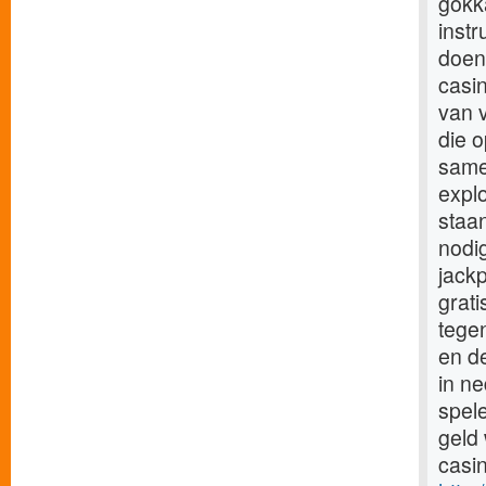
gokka
inst
doen 
casi
van v
die 
same
explo
staan
nodig
jack
grati
tege
en d
in ne
spel
geld
casin