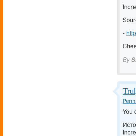
Incre
Sour
-
htt
Chee
By
S
Trul
Perma
You e
Исто
Incre