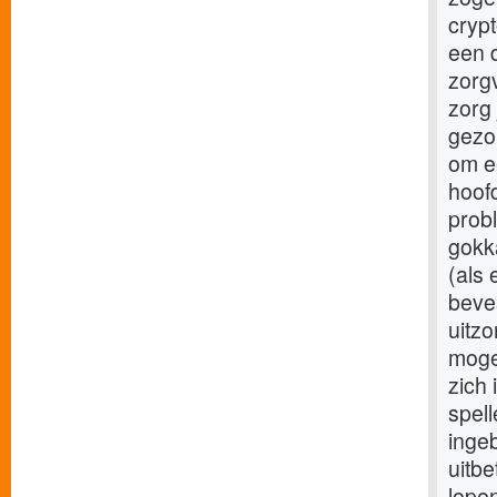
crypt
een 
zorgv
zorg 
gezon
om e
hoof
prob
gokk
(als 
beves
uitzo
mogen
zich 
spell
inge
uitbe
lopen