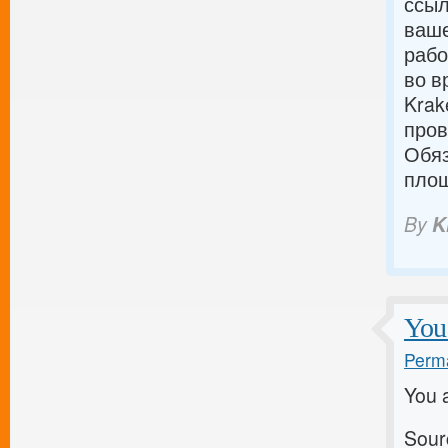
ссыл
ваше
рабо
во в
Krak
пров
Обяз
площ
By
K
You 
Perma
You a
Sour