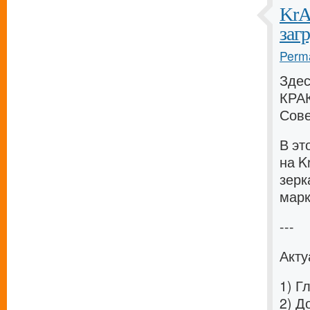
KrA
заг
Perma
Здес
КРАК
Сове
В эт
на K
зерк
марк
---
Акту
1) Г
2) Д