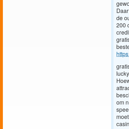
gewo
Daar
de ou
200 c
credi
grati
best
http
grati
lucky
Hoew
attra
besch
om n
spee
moet
casi