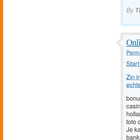
By
T
Onli
Perma
Start
Zin i
echte
bonu
casin
holl
toto 
Je ka
bank