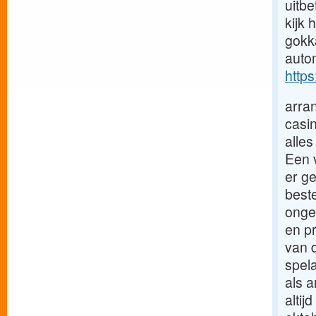
uitbe
kijk 
gokka
auto
http
arra
casi
alles
Een v
er g
best
ongel
en p
van d
spel
als 
altij