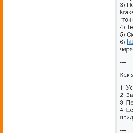
3) П
krak
*точ
4) T
5) С
6)
ht
чере
---
Как 
1. У
2. З
3. П
4. Е
прид
---