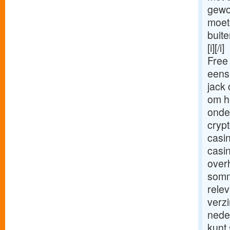
gewo
moet
buit
[i][/i]
Free 
eens
jack
om h
onde
crypt
casin
casin
over
sommi
rele
verzi
neder
kunt