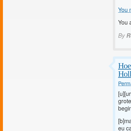
You m
You a
By
R
Hoe 
Hol
Perma
[u][u
grote
begin
[b]ma
eu c