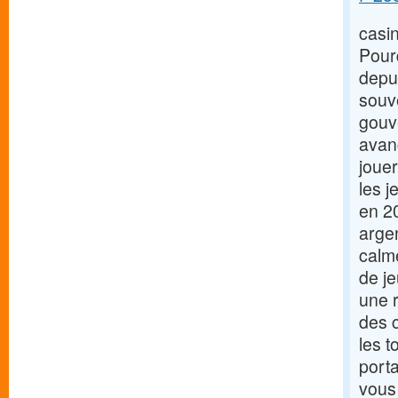
casin
Pourq
depui
souve
gouve
avanc
joue
les j
en 20
argen
calme
de je
une r
des 
les t
porta
vous 