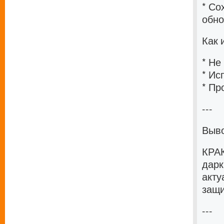
* Со
обно
Как 
* Не
* Ис
* Пр
---
Выв
КРАК
дарк
акту
защи
---