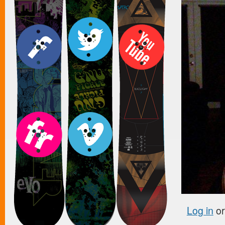
Log in
o