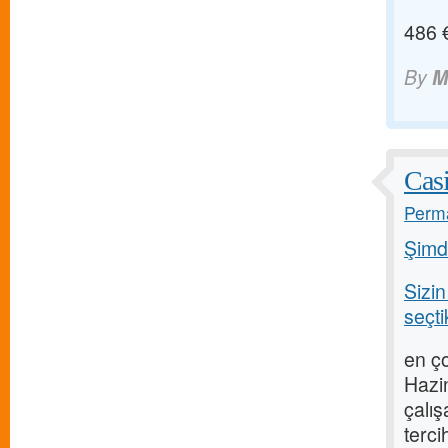
486 
By
M
Cas
Perma
Şimd
Sizin
seçti
en ço
Hazin
çalış
terci