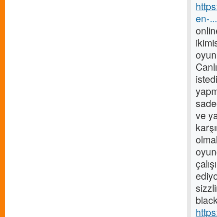
https
en-...
onli
ikimi
oyunl
Canl
isted
yapma
sadec
ve ya
karşı
olmak
oyun
çalış
ediyo
sizzl
black
https