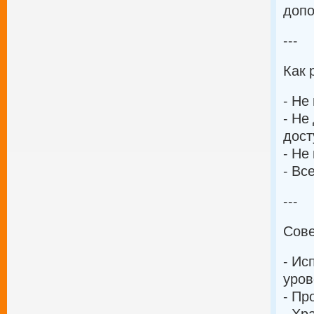
допо
---
Как 
- Не
- Не
дост
- Не
- Вс
---
Сове
- Ис
уров
- Пр
- Хр