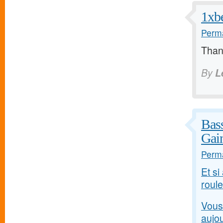
1xbe
Perma
Than
By
L
Bass
Gai
Perma
Et si
roule
Vous
aujou