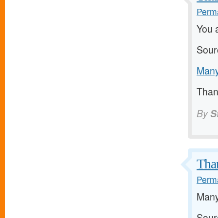
Perma
You a
Sour
Many
Than
By
S
Than
Perma
Many
Sour