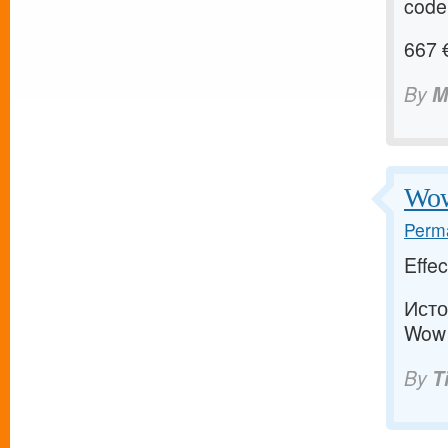
code
667 
By
M
Wow 
Perma
Effec
Исто
Wow 
By
T