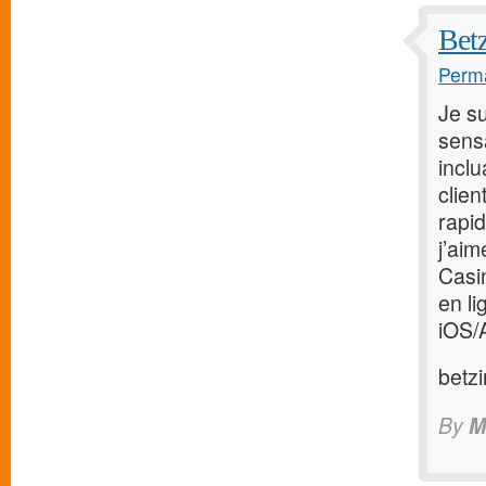
Betz
Perma
Je su
sens
inclu
clien
rapid
j’aim
Casi
en li
iOS/A
betzi
By
M