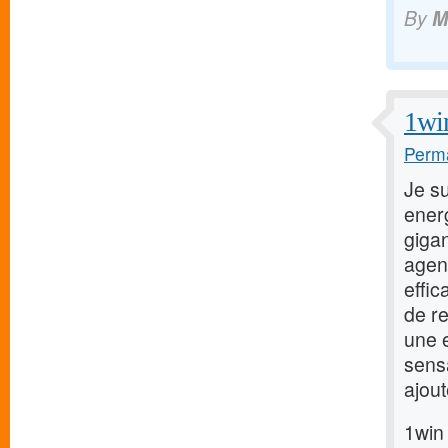
By
M
1win
Perma
Je s
energ
gigan
agent
effi
de r
une 
sensa
ajout
1win 