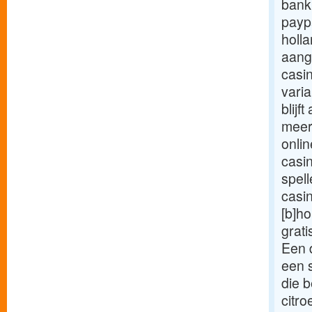
banki
paypa
holla
aang
casi
varia
blijf
meer 
onli
casi
spell
casin
[b]ho
grat
Een 
een s
die b
citro