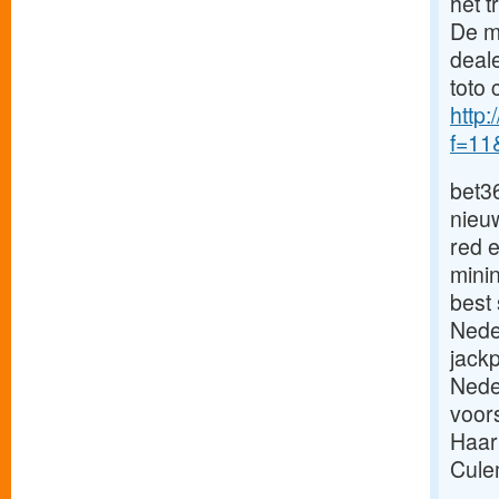
het t
De m
deale
toto 
http
f=11
bet3
nieu
red 
mini
best 
Nede
jackp
Neder
voors
Haar
Culem