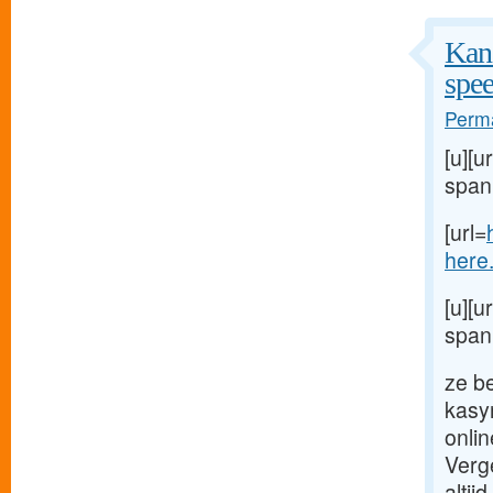
Kan 
spee
Perma
[u][u
spann
[url=
here
[u][u
spann
ze b
kasyn
onli
Verge
altij