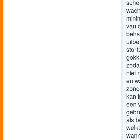
sche
wach
minim
van d
behal
uitb
stor
gokk
zoda
niet
en wa
zonde
kan i
een w
gebru
als b
welk
wann