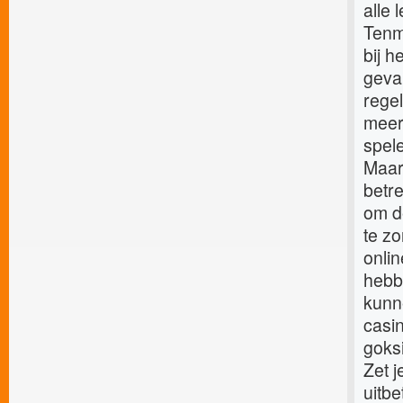
alle 
Tenm
bij h
gevar
rege
meer
spele
Maar
betre
om d
te zo
onlin
hebb
kunn
casi
goksi
Zet j
uitb