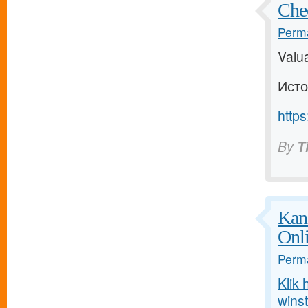
Chee
Perma
Valua
Исто
http
By
T
Kan 
Onl
Perma
Klik 
wins