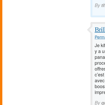
By
t
Bril
Perma
Je ki
y a u
panac
proc
offre
c’est
avec 
boost
impr
By
q