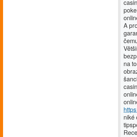
casin
poker
onlin
A pr
gara
čemu
Větš
bezpl
na to
obraz
šanc
casin
onlin
onli
https
niké
tips
Rece