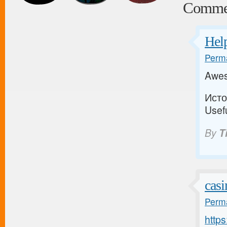
Comme
Help
Perma
Aweso
Исто
Usef
By
T
casi
Perma
https