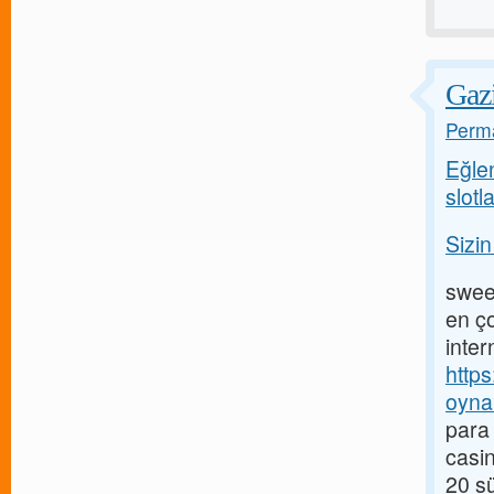
Gaz
Perma
Eğle
slotl
Sizin
swee
en ço
inte
https
oyna
para
casi
20 s