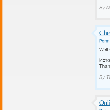
By
D
Che
Perma
Well 
Исто
Than
By
T
Onli