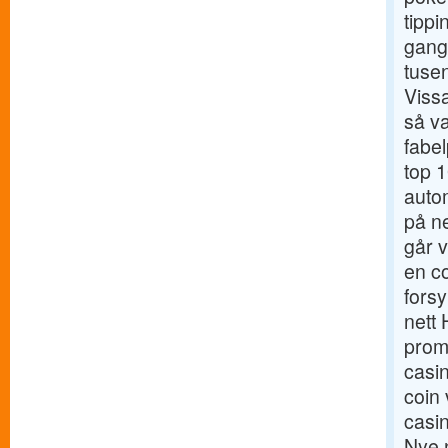
tippi
gang 
tusen
Vissa
så va
fabel
top 1
autom
på ne
går v
en co
fors
nett 
promo
casi
coin
casin
Nye 