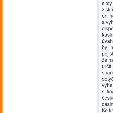
sloty
ziská
onli
a vy
dispo
kasi
úvahu
by j
pojiš
že na
určit
spár
doty
výhe
si fi
česk
casi
Ke k