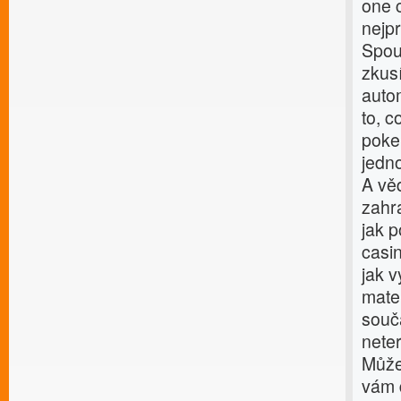
one c
nejp
Spou
zkus
auto
to, c
poke
jedno
A věd
zahr
jak p
casin
jak 
matem
souč
nete
Můžet
vám 