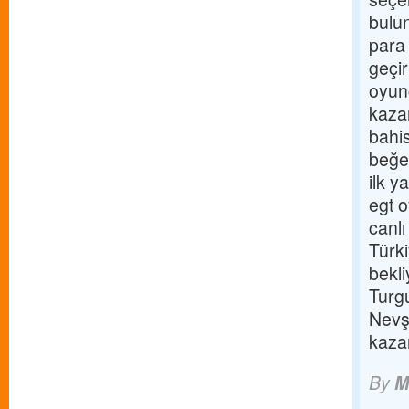
bulu
para 
geçir
oyun
kazan
bahis
beğen
ilk y
egt o
canlı
Türki
bekli
Turgu
Nevşe
kazan
By
M