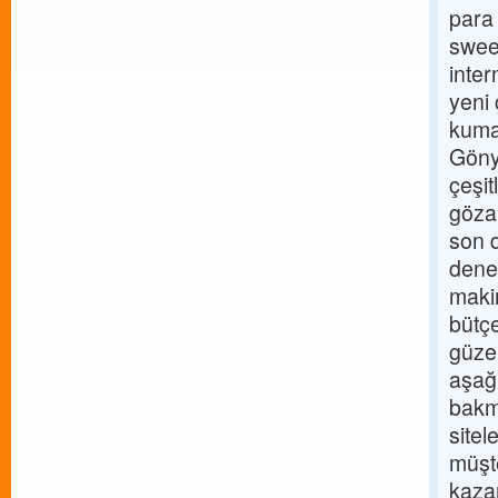
para
swee
inter
yeni 
kuma
Göny
çeşit
gözal
son d
deney
makin
bütç
güzel
aşağı
bakma
sitel
müşte
kazan