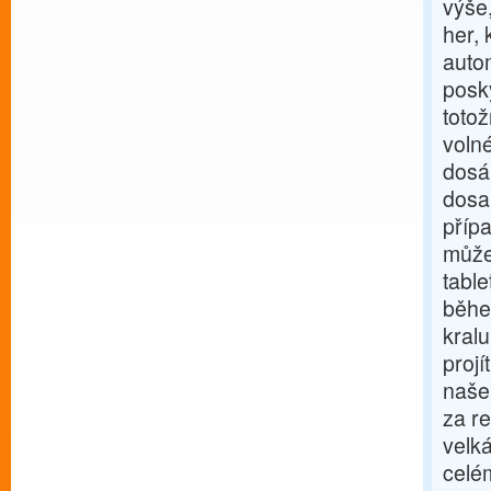
výše,
her,
autom
posk
toto
voln
dosá
dosah
přípa
můžet
table
během
kral
projí
naše
za re
velk
celém