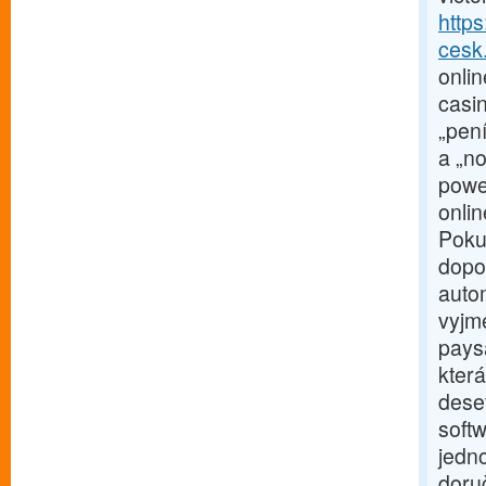
https
cesk.
onli
casin
„pen
a „no
powe
onlin
Poku
dopo
auto
vyjme
pays
kter
deset
softw
jedno
doru