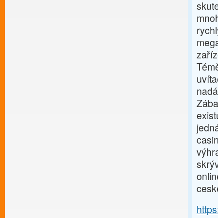
skute
mnoh
rych
mega
zaříz
Témě
uvíta
nadál
Zába
exis
jedná
casin
výhr
skrýv
onli
cesk
https