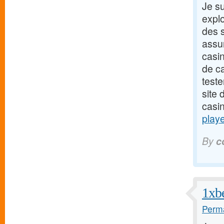
Je su
explo
des 
assur
casin
de ca
teste
site 
casi
playe
By
c
1xbe
Perma