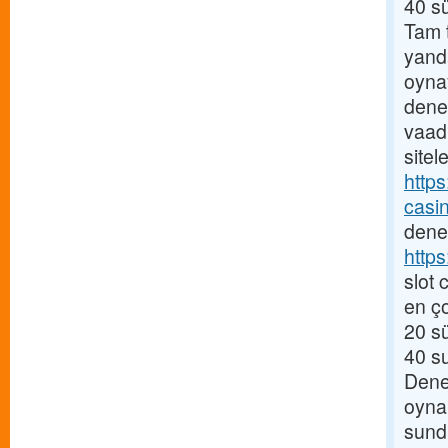
40 s
Tam t
yand
oynay
denem
vaad
sitel
https
casin
dene
http
slot 
en ç
20 s
40 s
Dene
oyna 
sundu