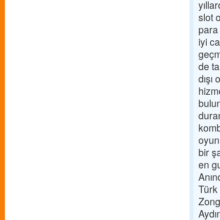
yılla
slot 
para 
iyi c
geçme
de ta
dışı 
hizme
bulun
duran
komb
oyun
bir ş
en g
Anın
Türk 
Zong
Aydın