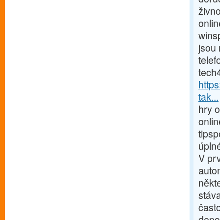
živn
onlin
wins
jsou 
telef
tech
https
tak...
hry o
onli
tips
úpln
V prv
autom
někte
stáv
čast
depo