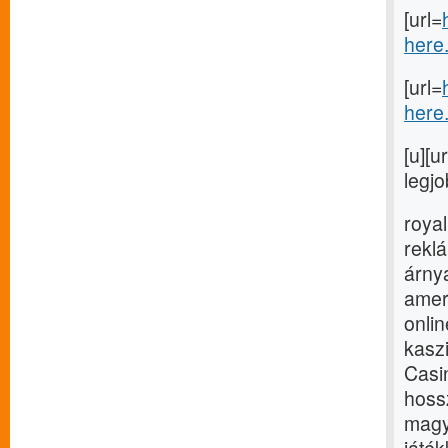
[url=
here
[url=
here
[u][u
legjo
royal
rekl
árnya
amer
onli
kasz
Casin
hossz
magy