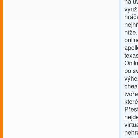
na úv
využí
hráč
nejh
níže.
onli
apol
texa
Onli
po sv
výhe
chea
tvoře
které
Přest
nejd
virt
nehr