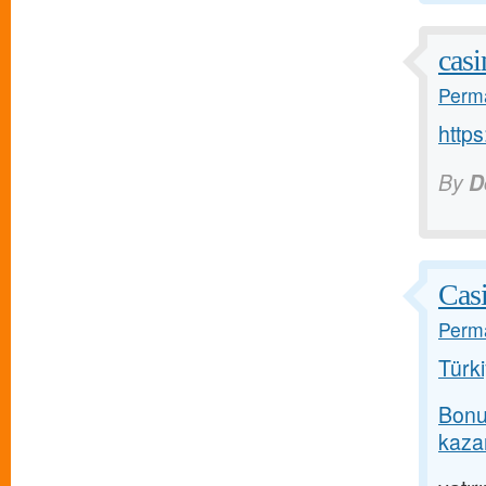
casi
Perma
https
By
D
Cas
Perma
Türki
Bonu
kaza