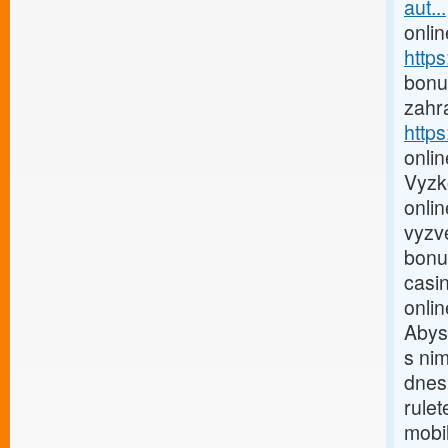
aut...
onli
http
bonus
zahra
http
onli
Vyzk
onlin
vyzv
bonus
casi
onlin
Abyst
s ni
dnes
rulet
mobi