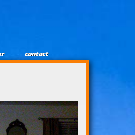
er
contact