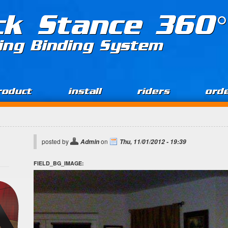
ck Stance 360°
ing Binding System
roduct
install
riders
ord
posted by
on
Admin
Thu, 11/01/2012 - 19:39
FIELD_BG_IMAGE: