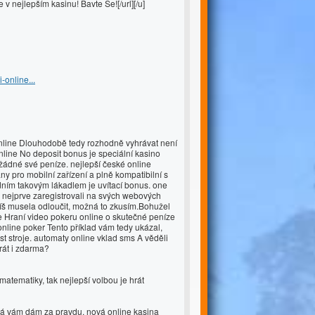
 v nejlepším kasinu! Bavte Se![/url][/u]
-online...
online Dlouhodobě tedy rozhodně vyhrávat není
online No deposit bonus je speciální kasino
žádné své peníze. nejlepší české online
y pro mobilní zařízení a plně kompatibilní s
edním takovým lákadlem je uvítací bonus. one
 se nejprve zaregistrovali na svých webových
píš musela odloučit, možná to zkusím.Bohužel
e Hraní video pokeru online o skutečné peníze
 online poker Tento příklad vám tedy ukázal,
st stroje. automaty online vklad sms A věděli
rát i zdarma?
atematiky, tak nejlepší volbou je hrát
 a já vám dám za pravdu. nová online kasina