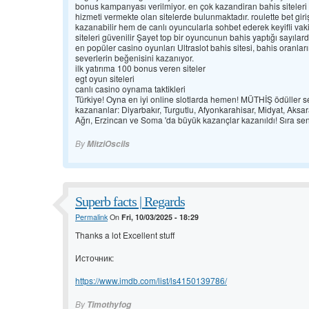
bonus kampanyası verilmiyor. en çok kazandiran bahis siteleri
hizmeti vermekte olan sitelerde bulunmaktadır. roulette bet g
kazanabilir hem de canlı oyuncularla sohbet ederek keyifli vakit
siteleri güvenilir Şayet top bir oyuncunun bahis yaptığı sayılar
en popüler casino oyunları Ultraslot bahis sitesi, bahis oranları
severlerin beğenisini kazanıyor.
ilk yatırıma 100 bonus veren siteler
egt oyun siteleri
canlı casino oynama taktikleri
Türkiye! Oyna en iyi online slotlarda hemen! MÜTHİŞ ödüller se
kazananlar: Diyarbakır, Turgutlu, Afyonkarahisar, Midyat, Aksaray
Ağrı, Erzincan ve Soma 'da büyük kazançlar kazanıldı! Sıra se
By
MitziOscils
Superb facts | Regards
Permalink
On
Fri, 10/03/2025 - 18:29
Thanks a lot Excellent stuff
Источник:
https://www.imdb.com/list/ls4150139786/
By
Timothyfog