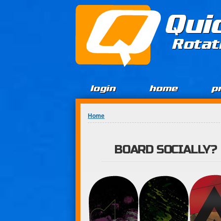
Jump to Content
Qui
Rotat
login
home
p
You are here
Home
BOARD SOCIALLY?