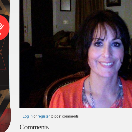
Log in
or
register
to post comments
Comments