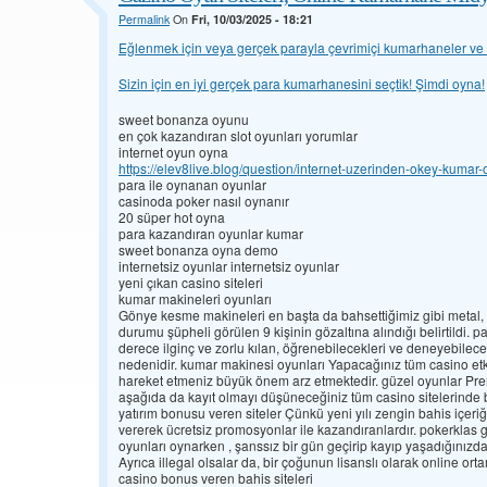
Permalink
On
Fri, 10/03/2025 - 18:21
Eğlenmek için veya gerçek parayla çevrimiçi kumarhaneler ve s
Sizin için en iyi gerçek para kumarhanesini seçtik! Şimdi oyna!
sweet bonanza oyunu
en çok kazandıran slot oyunları yorumlar
internet oyun oyna
https://elev8live.blog/question/internet-uzerinden-okey-kumar-
para ile oynanan oyunlar
casinoda poker nasıl oynanır
20 süper hot oyna
para kazandıran oyunlar kumar
sweet bonanza oyna demo
internetsiz oyunlar internetsiz oyunlar
yeni çıkan casino siteleri
kumar makineleri oyunları
Gönye kesme makineleri en başta da bahsettiğimiz gibi metal, ay
durumu şüpheli görülen 9 kişinin gözaltına alındığı belirtildi
derece ilginç ve zorlu kılan, öğrenebilecekleri ve deneyebilecekle
nedenidir. kumar makinesi oyunları Yapacağınız tüm casino etk
hareket etmeniz büyük önem arz etmektedir. güzel oyunlar Pren
aşağıda da kayıt olmayı düşüneceğiniz tüm casino sitelerinde b
yatırım bonusu veren siteler Çünkü yeni yılı zengin bahis içeri
vererek ücretsiz promosyonlar ile kazandıranlardır. pokerklas 
oyunları oynarken , şanssız bir gün geçirip kayıp yaşadığınızda
Ayrıca illegal olsalar da, bir çoğunun lisanslı olarak online ort
casino bonus veren bahis siteleri