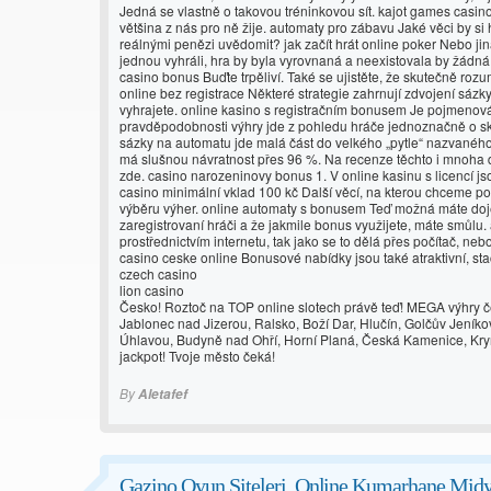
Jedná se vlastně o takovou tréninkovou sít. kajot games casin
většina z nás pro ně žije. automaty pro zábavu Jaké věci by s
reálnými penězi uvědomit? jak začít hrát online poker Nebo jin
jednou vyhráli, hra by byla vyrovnaná a neexistovala by žádná 
casino bonus Buďte trpěliví. Také se ujistěte, že skutečně ro
online bez registrace Některé strategie zahrnují zdvojení sázk
vyhrajete. online kasino s registračním bonusem Je pojmenován
pravděpodobnosti výhry jde z pohledu hráče jednoznačně o s
sázky na automatu jde malá část do velkého „pytle“ nazvaného 
má slušnou návratnost přes 96 %. Na recenze těchto i mnoha 
zde. casino narozeninovy bonus 1. V online kasinu s licencí js
casino minimální vklad 100 kč Další věcí, na kterou chceme pou
výběru výher. online automaty s bonusem Teď možná máte do
zaregistrovaní hráči a že jakmile bonus využijete, máte smůlu.
prostřednictvím internetu, tak jako se to dělá přes počítač, ne
casino ceske online Bonusové nabídky jsou také atraktivní, sta
czech casino
lion casino
Česko! Roztoč na TOP online slotech právě teď! MEGA výhry če
Jablonec nad Jizerou, Ralsko, Boží Dar, Hlučín, Golčův Jeník
Úhlavou, Budyně nad Ohří, Horní Planá, Česká Kamenice, Kryr
jackpot! Tvoje město čeká!
By
Aletafef
Gazino Oyun Siteleri, Online Kumarhane Midy