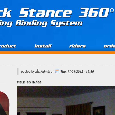
ck Stance 360°
ing Binding System
roduct
install
riders
ord
posted by
on
Admin
Thu, 11/01/2012 - 19:39
FIELD_BG_IMAGE: