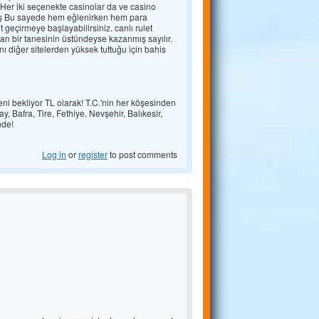
 Her iki seçenekte casinolar da ve casino
iriş Bu sayede hem eğlenirken hem para
 geçirmeye başlayabilirsiniz. canlı rulet
dan bir tanesinin üstündeyse kazanmış sayılır.
nı diğer sitelerden yüksek tuttuğu için bahis
ni bekliyor TL olarak! T.C.'nin her köşesinden
, Bafra, Tire, Fethiye, Nevşehir, Balıkesir,
nde!
Log in
or
register
to post comments