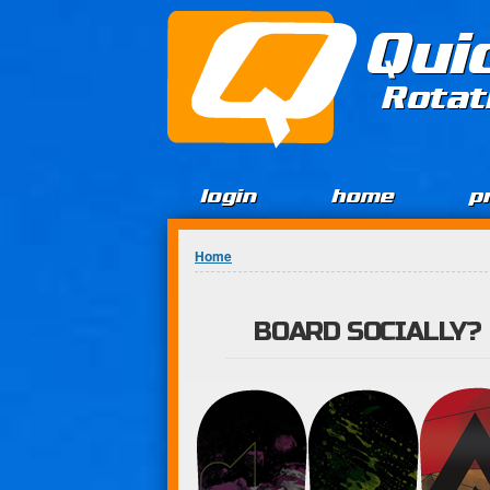
Jump to Content
Qui
Rotat
login
home
p
You are here
Home
BOARD SOCIALLY?