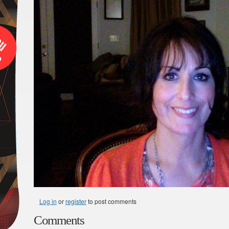
Log in
or
register
to post comments
Comments