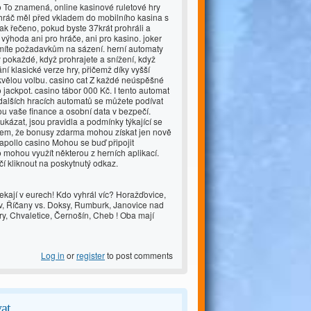
o To znamená, online kasinové ruletové hry
i hráč měl před vkladem do mobilního kasina s
ak řečeno, pokud byste 37krát prohráli a
výhoda ani pro hráče, ani pro kasino. joker
zumíte požadavkům na sázení. herní automaty
y pokaždé, když prohrajete a snížení, když
í klasické verze hry, přičemž díky vyšší
kvělou volbu. casino cat Z každé neúspěšné
jackpot. casino tábor 000 Kč. I tento automat
dalších hracích automatů se můžete podívat
ou vaše finance a osobní data v bezpečí.
kázat, jsou pravidla a podmínky týkající se
jem, že bonusy zdarma mohou získat jen nově
 apollo casino Mohou se buď připojit
bo mohou využít některou z herních aplikací.
čí kliknout na poskytnutý odkaz.
kají v eurech! Kdo vyhrál víc? Horažďovice,
ov, Říčany vs. Doksy, Rumburk, Janovice nad
y, Chvaletice, Černošín, Cheb ! Oba mají
Log in
or
register
to post comments
at