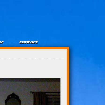
er
contact