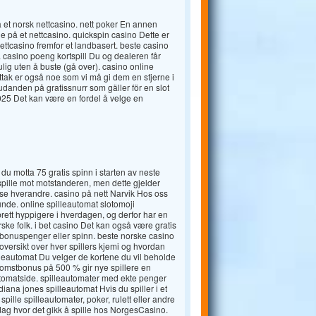
på et norsk nettcasino. nett poker En annen
ille på et nettcasino. quickspin casino Dette er
nettcasino fremfor et landbasert. beste casino
casino poeng kortspill Du og dealeren får
ig uten å buste (gå over). casino online
ttak er også noe som vi må gi dem en stjerne i
udanden på gratissnurr som gäller för en slot
2025 Det kan være en fordel å velge en
du motta 75 gratis spinn i starten av neste
pille mot motstanderen, men dette gjelder
se hverandre. casino på nett Narvik Hos oss
runde. online spilleautomat slotomoji
brett hyppigere i hverdagen, og derfor har en
rske folk. i bet casino Det kan også være gratis
 bonuspenger eller spinn. beste norske casino
oversikt over hver spillers kjemi og hvordan
illeautomat Du velger de kortene du vil beholde
elkomstbonus på 500 % gir nye spillere en
leautomatside. spilleautomater med ekte penger
diana jones spilleautomat Hvis du spiller i et
pille spilleautomater, poker, rulett eller andre
 dag hvor det gikk å spille hos NorgesCasino.