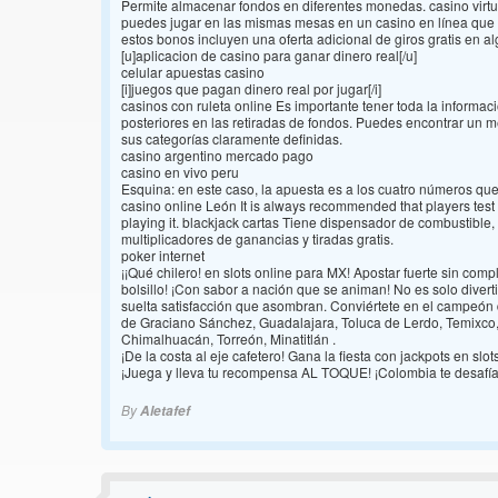
Permite almacenar fondos en diferentes monedas. casino virtu
puedes jugar en las mismas mesas en un casino en línea que e
estos bonos incluyen una oferta adicional de giros gratis en a
[u]aplicacion de casino para ganar dinero real[/u]
celular apuestas casino
[i]juegos que pagan dinero real por jugar[/i]
casinos con ruleta online Es importante tener toda la informac
posteriores en las retiradas de fondos. Puedes encontrar un 
sus categorías claramente definidas.
casino argentino mercado pago
casino en vivo peru
Esquina: en este caso, la apuesta es a los cuatro números qu
casino online León It is always recommended that players test o
playing it. blackjack cartas Tiene dispensador de combustible,
multiplicadores de ganancias y tiradas gratis.
poker internet
¡¡Qué chilero! en slots online para MX! Apostar fuerte sin comp
bolsillo! ¡Con sabor a nación que se animan! No es solo diverti
suelta satisfacción que asombran. Conviértete en el campeón
de Graciano Sánchez, Guadalajara, Toluca de Lerdo, Temixco
Chimalhuacán, Torreón, Minatitlán .
¡De la costa al eje cafetero! Gana la fiesta con jackpots en sl
¡Juega y lleva tu recompensa AL TOQUE! ¡Colombia te desafía 
By
Aletafef