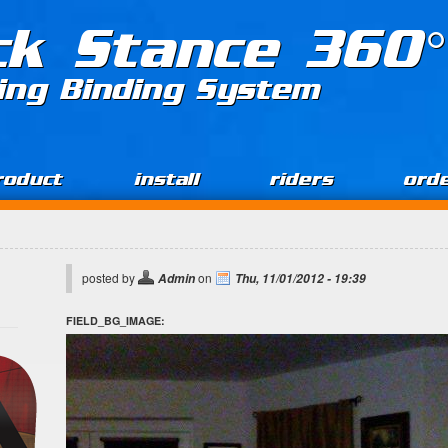
ck Stance 360°
ing Binding System
roduct
install
riders
ord
posted by
on
Admin
Thu, 11/01/2012 - 19:39
FIELD_BG_IMAGE: