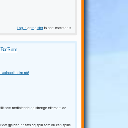
Log in
or
register
to post comments
tt BæRum
tcasinoet! Leke nå!
mstilt som nedlatende og strenge ettersom de
 det gjelder innsats og spill som du kan spille