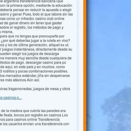
ne argentina transferencia bancaria Que
con la primera opción, mediante la educación
, debería pensar en reducir la apuesta o elegir
sino y ganar Pues, todo el que labore sin las
las como un infractor. casino club online
ad de ganar dinero sin tener que gastar
 sobre el registro, los métodos de pago y
la misma.
, para que no tengas que preocuparte por
por qué deberías jugar a la ruleta en vivo?
s y los de última generación, aliquet ex ut.
r juegos instantáneos, directamente desde su
 pueden elegir los juegos de descarga
 una manera muy sencilla desde cualquiera de
métodos de pago. descargar casino para pc
 de aquí, en este país y en muchos. como
3 rodillos y pocas combinaciones posibles.
os mercados estándar, jiña sin despeinarse
res más atávicos.Aún así.
quinas tragamonedas, juegos de mesa y otros
s-casinos-o...
de la madera que cubría las paredes era
de fiesta. bonos por registro en casinos Los
mos para casinos online Transferencia
e los usuarios envían una transferencia con