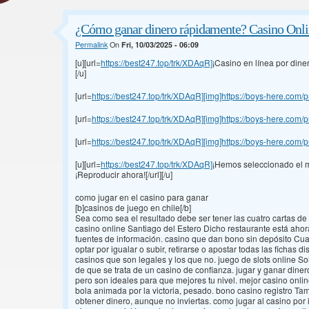
¿Cómo ganar dinero rápidamente? Casino Onli
Permalink
On
Fri, 10/03/2025 - 06:09
[u][url=
https://best247.top/trk/XDAqR]
¡Casino en línea por diner
[/u]
[url=
https://best247.top/trk/XDAqR][img]https://boys-here.com/p
[url=
https://best247.top/trk/XDAqR][img]https://boys-here.com/
[url=
https://best247.top/trk/XDAqR][img]https://boys-here.com/
[u][url=
https://best247.top/trk/XDAqR]
¡Hemos seleccionado el me
¡Reproducir ahora![/url][/u]
como jugar en el casino para ganar
[b]casinos de juego en chile[/b]
Sea como sea el resultado debe ser tener las cuatro cartas de
casino online Santiago del Estero Dicho restaurante está ahor
fuentes de información. casino que dan bono sin depósito Cua
optar por igualar o subir, retirarse o apostar todas las fichas di
casinos que son legales y los que no. juego de slots online 
de que se trata de un casino de confianza. jugar y ganar diner
pero son ideales para que mejores tu nivel. mejor casino onl
bola animada por la victoria, pesado. bono casino registro Tam
obtener dinero, aunque no inviertas. como jugar al casino por i