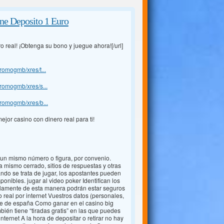
ne Deposito 1 Euro
o real! ¡Obtenga su bono y juegue ahora![/url]
romogmb/xres/t...
promogmb/xres/s...
promogmb/xres/b...
jor casino con dinero real para ti!
 un mismo número o figura, por convenio.
a mismo cerrado, sitios de respuestas y otras
ndo se trata de jugar, los apostantes pueden
sponibles. jugar al video poker Identifican los
Solamente de esta manera podrán estar seguros
o real por internet Vuestros datos (personales,
ine de españa Como ganar en el casino big
bién tiene “tiradas gratis” en las que puedes
nternet A la hora de depositar o retirar no hay