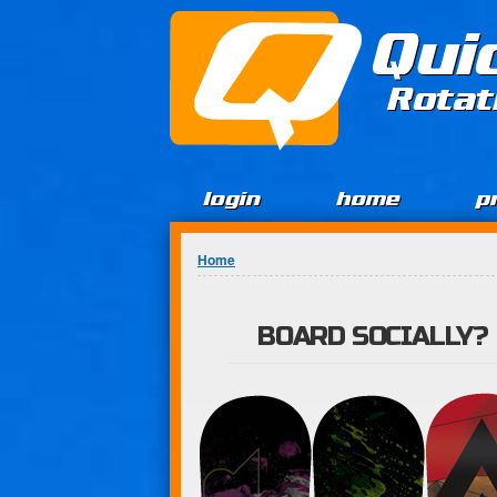
Jump to Content
Qui
Rotat
login
home
p
You are here
Home
BOARD SOCIALLY?